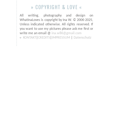
» COPYRIGHT & LOVE «
All writing, photography and design on
WhatInaLoves is copyright by Ina W. © 2006-2025,
Unless indicated otherwise. All rights reserved. If
you want to use my pictures please ask me first or
write me an email @
ina.w86@gmail.com
KONTAKT
|
CREDITS
|
IMPRESSUM
|
Datenschutz