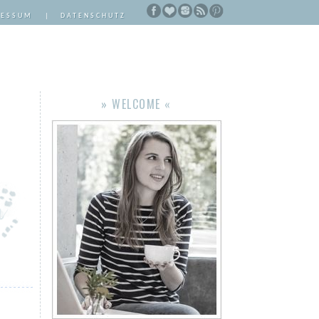
RESSUM
|
DATENSCHUTZ
» WELCOME «