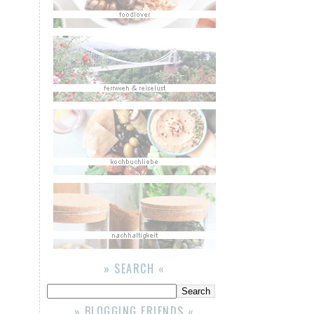
» SEARCH «
» BLOGGING FRIENDS «