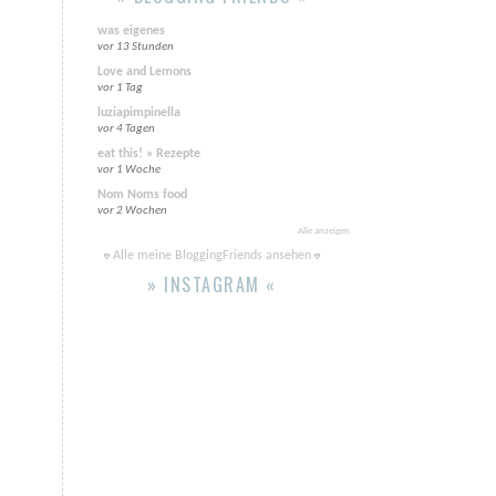
was eigenes
vor 13 Stunden
Love and Lemons
vor 1 Tag
luziapimpinella
vor 4 Tagen
eat this! » Rezepte
vor 1 Woche
Nom Noms food
vor 2 Wochen
Alle anzeigen
Alle meine BloggingFriends ansehen
» INSTAGRAM «