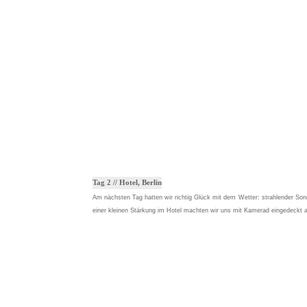
Tag 2 // Hotel, Berlin
Am nächsten Tag hatten wir richtig Glück mit dem Wetter: strahlender Son
einer kleinen Stärkung im Hotel machten wir uns mit Kamerad eingedeckt