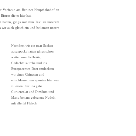
er Vorfreue am Berliner Hauptbahnhof an
istros die es hier hab.
t hatten, gings mit dem Taxi zu unserem
n wir auch gleich ein und bekamen unsere
Nachdem wir ein paar Sachen
ausgepackt hatten gings schon
weiter zum KaDeWe,
Gedächtniskirche und ins
Europacenter. Dort entdeckten
wir einen Chinesen und
entschlossen uns spontan hier was
zu essen. Für Ina gabs
Gurkensalat und DimSum und
Manu bekam gebratene Nudeln
mit allerlei Fleisch.