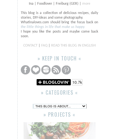
Ina | Foodlover | Freiburg (GER) |
more
This blog is a collection of delicious recipes, daily
stories, DIY-ideas and some photography.
Whatinaloves.com should bring the focus back on
the little things in life that make us happy.
I hope you like the posts and maybe come back
soon.
CONTACT
|
FAQ
|
READ THIS BLOG IN ENGLISH
» KEEP IN TOUCH «
» CATEGORIES «
» PROJECTS «