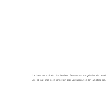
Nachdem wir noch ein bisschen beim Fernsehturm rumgelaufen sind wurde
uns, ab ins Hotel, noch schnell ein paar Spirituosen von der Tankstelle geho