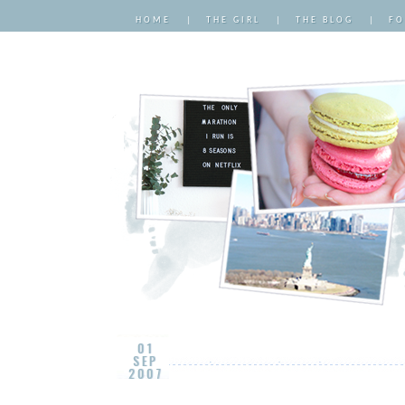
HOME
|
THE GIRL
|
THE BLOG
|
FO
01
SEP
2007