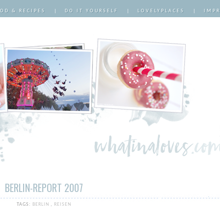
OD & RECIPES
|
DO IT YOURSELF
|
LOVELYPLACES
|
IMP
BERLIN-REPORT 2007
TAGS:
BERLIN
,
REISEN