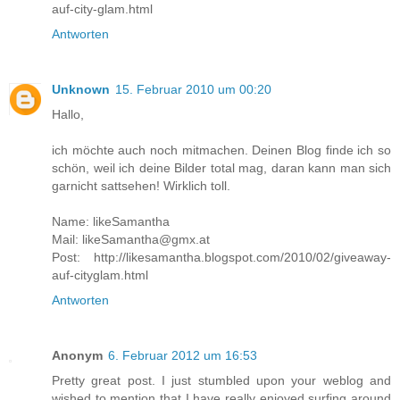
auf-city-glam.html
Antworten
Unknown
15. Februar 2010 um 00:20
Hallo,
ich möchte auch noch mitmachen. Deinen Blog finde ich so
schön, weil ich deine Bilder total mag, daran kann man sich
garnicht sattsehen! Wirklich toll.
Name: likeSamantha
Mail: likeSamantha@gmx.at
Post: http://likesamantha.blogspot.com/2010/02/giveaway-
auf-cityglam.html
Antworten
Anonym
6. Februar 2012 um 16:53
Pretty great post. I just stumbled upon your weblog and
wished to mention that I have really enjoyed surfing around