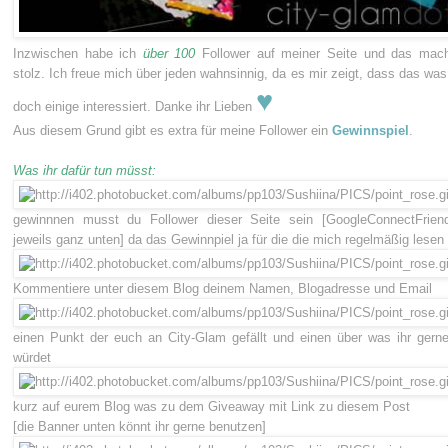
Inzwischen habe ich
über 100
Follower auf meiner Seite und das mach
stolz. Ich freue mich über jeden wahnsinnig, da es mir zeigt, dass das was
♥
doch einige interessiert. Danke ihr Lieben
Aus diesem Grund gibt es extra für meine Follower ein
Gewinnspiel
.
Was ihr dafür tun müsst:
gewinnnen musst du Follower dieser Seite sein [GoogleConnectFriend
jeweils ganz unten] da das Gewinnpiel ja für die die mich regelmäßig lesen 
Kommentiere unter diesem Blog deinem Namen, Blogadresse und Email
einen Punkt der euch an City-Glam gefällt und einen über was ihr gern
würdet
kurz auf eurem Blog was zu dem Giveaway mit Link zu diesem Post
[die Banner unten könnt ihr gerne benutzen]