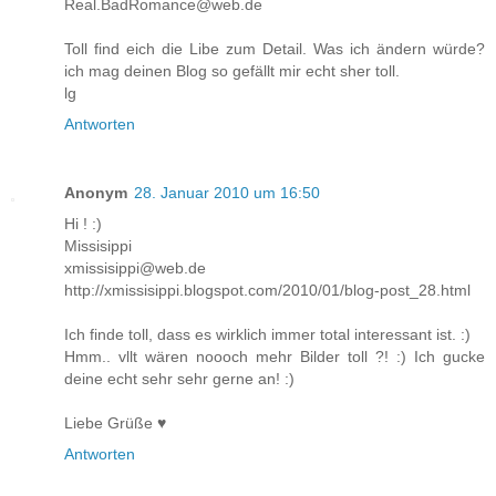
Real.BadRomance@web.de
Toll find eich die Libe zum Detail. Was ich ändern würde?
ich mag deinen Blog so gefällt mir echt sher toll.
lg
Antworten
Anonym
28. Januar 2010 um 16:50
Hi ! :)
Missisippi
xmissisippi@web.de
http://xmissisippi.blogspot.com/2010/01/blog-post_28.html
Ich finde toll, dass es wirklich immer total interessant ist. :)
Hmm.. vllt wären noooch mehr Bilder toll ?! :) Ich gucke
deine echt sehr sehr gerne an! :)
Liebe Grüße ♥
Antworten