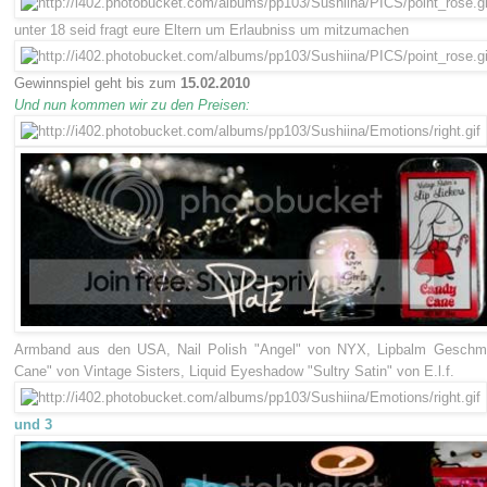
unter 18 seid fragt eure Eltern um Erlaubniss um mitzumachen
Gewinnspiel geht bis zum
15.02.2010
Und nun kommen wir zu den Preisen:
Armband aus den USA, Nail Polish "Angel" von NYX, Lipbalm Geschm
Cane" von Vintage Sisters, Liquid Eyeshadow "Sultry Satin" von E.l.f.
und 3