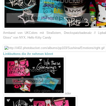
Armband von UKColors mit Straßstern, Dreckspatzbadesalz // Lipba
Gloss" von NYX, Hello Kitty Candy
Linkbuttons die ihr nehmen könnt
oder