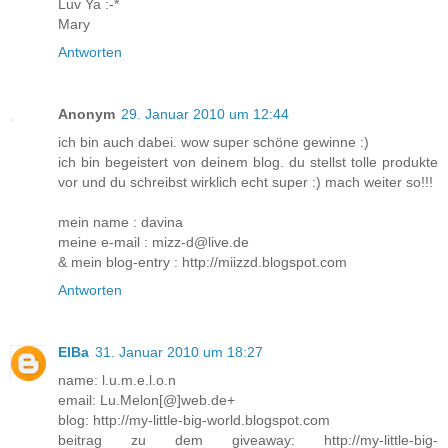
Luv Ya :-*
Mary
Antworten
Anonym
29. Januar 2010 um 12:44
ich bin auch dabei. wow super schöne gewinne :)
ich bin begeistert von deinem blog. du stellst tolle produkte
vor und du schreibst wirklich echt super :) mach weiter so!!!
mein name : davina
meine e-mail : mizz-d@live.de
& mein blog-entry : http://miizzd.blogspot.com
Antworten
ElBa
31. Januar 2010 um 18:27
name: l.u.m.e.l.o.n
email: Lu.Melon[@]web.de+
blog: http://my-little-big-world.blogspot.com
beitrag zu dem giveaway: http://my-little-big-