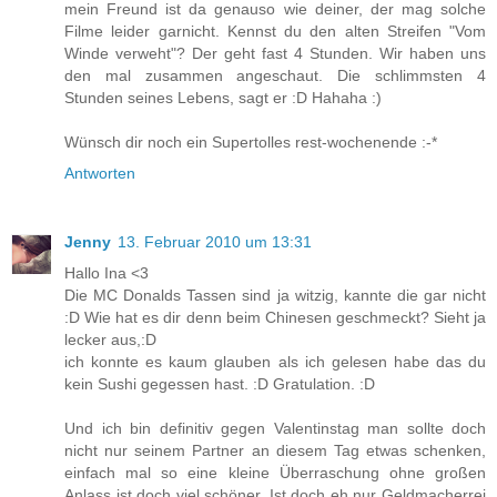
mein Freund ist da genauso wie deiner, der mag solche
Filme leider garnicht. Kennst du den alten Streifen "Vom
Winde verweht"? Der geht fast 4 Stunden. Wir haben uns
den mal zusammen angeschaut. Die schlimmsten 4
Stunden seines Lebens, sagt er :D Hahaha :)
Wünsch dir noch ein Supertolles rest-wochenende :-*
Antworten
Jenny
13. Februar 2010 um 13:31
Hallo Ina <3
Die MC Donalds Tassen sind ja witzig, kannte die gar nicht
:D Wie hat es dir denn beim Chinesen geschmeckt? Sieht ja
lecker aus,:D
ich konnte es kaum glauben als ich gelesen habe das du
kein Sushi gegessen hast. :D Gratulation. :D
Und ich bin definitiv gegen Valentinstag man sollte doch
nicht nur seinem Partner an diesem Tag etwas schenken,
einfach mal so eine kleine Überraschung ohne großen
Anlass ist doch viel schöner. Ist doch eh nur Geldmacherrei