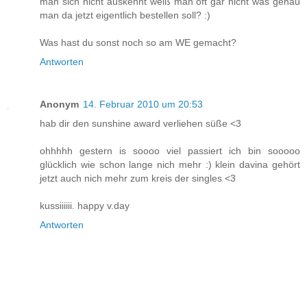
man sich nicht auskennt weiß man oft gar nicht was genau
man da jetzt eigentlich bestellen soll? :)
Was hast du sonst noch so am WE gemacht?
Antworten
Anonym
14. Februar 2010 um 20:53
hab dir den sunshine award verliehen süße <3
ohhhhh gestern is soooo viel passiert ich bin sooooo
glücklich wie schon lange nich mehr :) klein davina gehört
jetzt auch nich mehr zum kreis der singles <3
kussiiiiii. happy v.day
Antworten