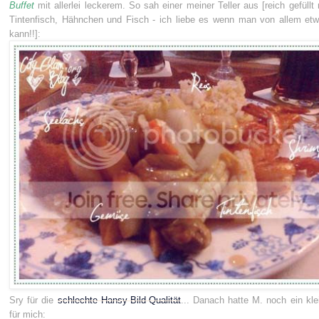
Buffet
mit allerlei leckerem. So sah einer meiner Teller aus [reich gefüllt
Tintenfisch, Hähnchen und Fisch - ich liebe es wenn man von allem etw
kann!!]:
Sry für die
schlechte Hansy-Bild-Qualität
... Danach hatte M. noch ein kl
für mich: