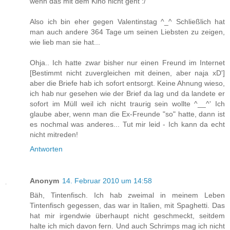
wenn das mit dem Kino nicht geht :/
Also ich bin eher gegen Valentinstag ^_^ Schließlich hat
man auch andere 364 Tage um seinen Liebsten zu zeigen,
wie lieb man sie hat...
Ohja.. Ich hatte zwar bisher nur einen Freund im Internet
[Bestimmt nicht zuvergleichen mit deinen, aber naja xD']
aber die Briefe hab ich sofort entsorgt. Keine Ahnung wieso,
ich hab nur gesehen wie der Brief da lag und da landete er
sofort im Müll weil ich nicht traurig sein wollte ^__^' Ich
glaube aber, wenn man die Ex-Freunde "so" hatte, dann ist
es nochmal was anderes... Tut mir leid - Ich kann da echt
nicht mitreden!
Antworten
Anonym
14. Februar 2010 um 14:58
Bäh, Tintenfisch. Ich hab zweimal in meinem Leben
Tintenfisch gegessen, das war in Italien, mit Spaghetti. Das
hat mir irgendwie überhaupt nicht geschmeckt, seitdem
halte ich mich davon fern. Und auch Schrimps mag ich nicht