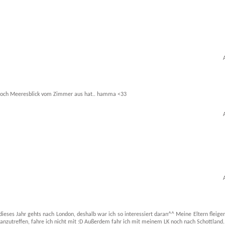
 noch Meeresblick vom Zimmer aus hat.. hamma <33
dieses Jahr gehts nach London, deshalb war ich so interessiert daran^^ Meine Eltern fleige
" anzutreffen, fahre ich nicht mit :D Außerdem fahr ich mit meinem LK noch nach Schottland.