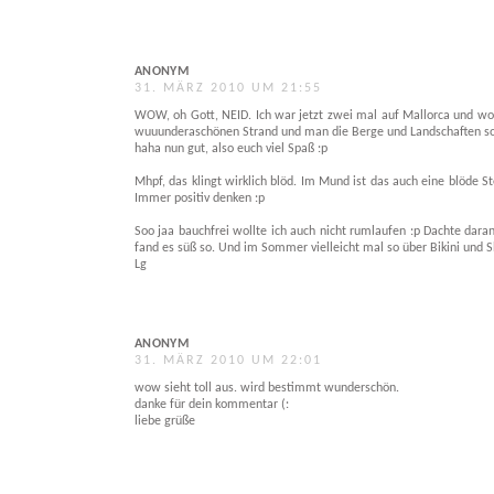
ANONYM
31. MÄRZ 2010 UM 21:55
WOW, oh Gott, NEID. Ich war jetzt zwei mal auf Mallorca und wow 
wuuunderaschönen Strand und man die Berge und Landschaften s
haha nun gut, also euch viel Spaß :p
Mhpf, das klingt wirklich blöd. Im Mund ist das auch eine blöde 
Immer positiv denken :p
Soo jaa bauchfrei wollte ich auch nicht rumlaufen :p Dachte dar
fand es süß so. Und im Sommer vielleicht mal so über Bikini und S
Lg
ANONYM
31. MÄRZ 2010 UM 22:01
wow sieht toll aus. wird bestimmt wunderschön.
danke für dein kommentar (:
liebe grüße