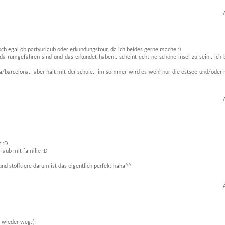
ch egal ob partyurlaub oder erkundungstour, da ich beides gerne mache :)
a rumgefahren sind und das erkundet haben.. scheint echt ne schöne insel zu sein.. ich 
la/barcelona.. aber halt mit der schule.. im sommer wird es wohl nur die ostsee und/oder
t :D
rlaub mit familie ;D
und stofftiere darum ist das eigentlich perfekt haha^^
es wieder weg.(: