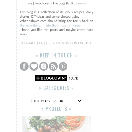
Ina | Foodlover | Freiburg (GER) |
more
This blog is a collection of delicious recipes, daily
stories, DIY-ideas and some photography.
Whatinaloves.com should bring the focus back on
the little things in life that make us happy.
I hope you like the posts and maybe come back
soon.
CONTACT
|
FAQ
|
READ THIS BLOG IN ENGLISH
» KEEP IN TOUCH «
» CATEGORIES «
» PROJECTS «