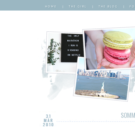
HOME
|
THE GIRL
|
THE BLOG
|
FO
SOMM
31
MÄR
2010