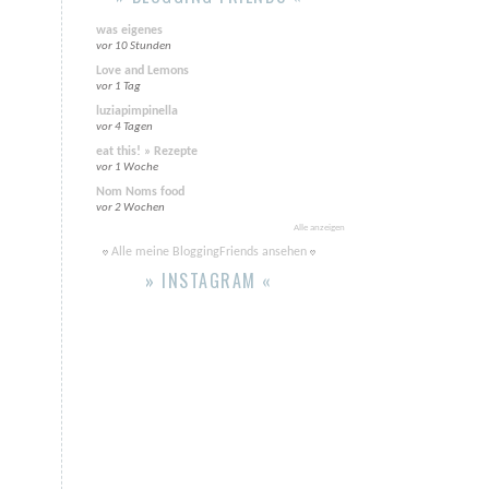
was eigenes
vor 10 Stunden
Love and Lemons
vor 1 Tag
luziapimpinella
vor 4 Tagen
eat this! » Rezepte
vor 1 Woche
Nom Noms food
vor 2 Wochen
Alle anzeigen
Alle meine BloggingFriends ansehen
» INSTAGRAM «