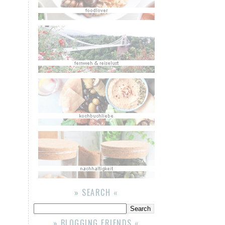
» SEARCH «
» BLOGGING FRIENDS «