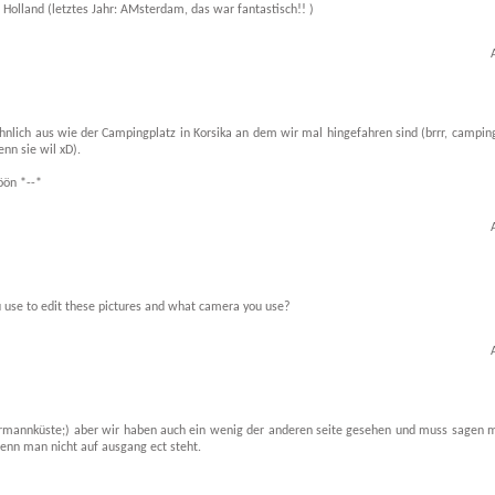
Holland (letztes Jahr: AMsterdam, das war fantastisch!! )
 ähnlich aus wie der Campingplatz in Korsika an dem wir mal hingefahren sind (brrr, campin
enn sie wil xD).
öön *--*
u use to edit these pictures and what camera you use?
lermannküste;) aber wir haben auch ein wenig der anderen seite gesehen und muss sagen m
 wenn man nicht auf ausgang ect steht.