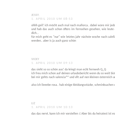
JESSY.
1. APRIL 2010 UM 08:53
ohhh geil! ich möcht auch mal nach mallorca.. dabei wäre mir jedo
und hab das auch schon öfters im fernsehen gesehen, wie leute d
dich...
für mich geht es "nur" wie letztes jahr nächste woche nach calel
werden.. aber is ja auch ganz schön
VICKY
1. APRIL 2010 UM 09:13
das sieht so so schön aus! da kriegt man echt fernweh Q_Q
ich freu mich schon auf deinen urlaubsbericht wenn du so weit bis
bei mir gehts nach valencia^^ und vllt auf nen kleinen österreich u
also ich lieeebe rosa.. hab einige kleidungsstücke, schminksachen 
LIZ
1. APRIL 2010 UM 10:13
das das nervt, kann ich mir vorstellen :( Aber bis du heiratest ist 