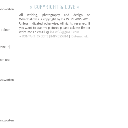
» COPYRIGHT & LOVE «
Antworten
All writing, photography and design on
WhatInaLoves is copyright by Ina W. © 2006-2025,
Unless indicated otherwise. All rights reserved. If
you want to use my pictures please ask me first or
at einen
write me an email @
ina.w86@gmail.com
KONTAKT
|
CREDITS
|
IMPRESSUM
|
Datenschutz
hnell :)
hen und
Antworten
Antworten