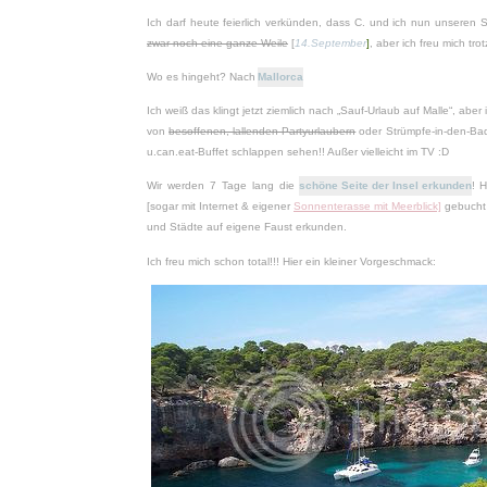
Ich darf heute feierlich verkünden, dass C. und ich nun unsere
zwar noch eine ganze Weile
[
14.September
]
, aber ich freu mich tr
Wo es hingeht? Nach
Mallorca
Ich weiß das klingt jetzt ziemlich nach „Sauf-Urlaub auf Malle“, aber
von
besoffenen, lallenden Partyurlaubern
oder Strümpfe-in-den-Bad
u.can.eat-Buffet schlappen sehen!! Außer vielleicht im TV :D
Wir werden 7 Tage lang die
schöne Seite der Insel erkunden
! 
[sogar mit Internet & eigener
Sonnenterasse mit Meerblick]
gebucht 
und Städte auf eigene Faust erkunden.
Ich freu mich schon total!!! Hier ein kleiner Vorgeschmack: