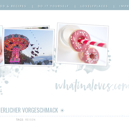
OD & RECIPES
|
DO IT YOURSELF
|
LOVELYPLACES
|
IMP
ERLICHER VORGESCHMACK ☀
TAGS:
REISEN