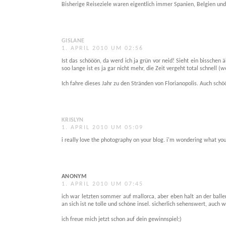
Bisherige Reiseziele waren eigentlich immer Spanien, Belgien und 
GISLANE
1. APRIL 2010 UM 02:56
Ist das schööön, da werd ich ja grün vor neid! Sieht ein bisschen
soo lange ist es ja gar nicht mehr, die Zeit vergeht total schnell (w
Ich fahre dieses Jahr zu den Stränden von Florianopolis. Auch schö
KRISLYN
1. APRIL 2010 UM 05:09
i really love the photography on your blog. i'm wondering what yo
ANONYM
1. APRIL 2010 UM 07:45
ich war letzten sommer auf mallorca, aber eben halt an der bal
an sich ist ne tolle und schöne insel. sicherlich sehenswert, auch
ich freue mich jetzt schon auf dein gewinnspiel;)