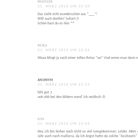
PANTHER
31. MÄRZ 2010 UM 22:20
Das sieht echt wunderschön aus *___*!
WIll auch dorthin! Sofort<3
Schön hast du es hier ^^
REIKA
31. MÄRZ 2010 UM 22:34
Woaa klingt ja nach einer tollen Reise *oo* Und wenn man dann
ANONYM
31. MÄRZ 2010 UM 22:53
hihi gut ;)
ooh ohh bei den bildern werd' ich neidisch :D
KIM
31. MÄRZ 2010 UM 23:44
Hey, ich bin bisher noch nicht so viel rumgekommen. Leider. ABer 
Jahr auch nach mallorca, da ich Angst hatte da solche "Assitouris