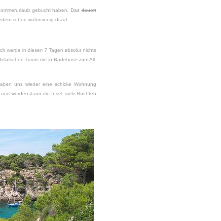
n Sommerurlaub gebucht haben. Das
dauert
otzdem schon wahnsinnig drauf:
 ich werde in diesen 7 Tagen absolut nichts
elatschen-Touris die in Badehose zum All-
Haben uns wieder eine schicke Wohnung
und werden dann die Insel, viele Buchten