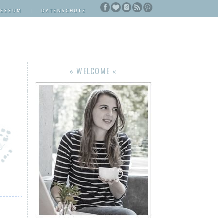
RESSUM
|
DATENSCHUTZ
» WELCOME «