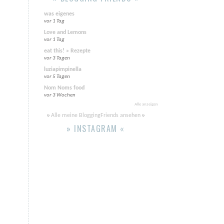
was eigenes
vor 1 Tag
Love and Lemons
vor 1 Tag
eat this! » Rezepte
vor 3 Tagen
luziapimpinella
vor 5 Tagen
Nom Noms food
vor 3 Wochen
Alle anzeigen
Alle meine BloggingFriends ansehen
» INSTAGRAM «