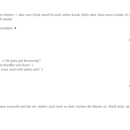
en Wetter :/ aber zum Glück werd ich auch selten krank. Dafür aber dann umso stärker :D n
ll wieder.
 umsehen. ♥
. =( Dir ganz gut Besserung!!
n draußen sein kann! :)
 muss auch echt spitze sein! :)
 böse erwischt und bei mir stehen auch noch so viele Sachen die Woche an. Weiß nicht, ob