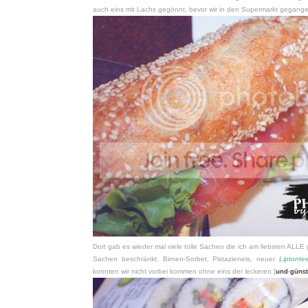
auch eins mit Lachs gegönnt, bevor wir in den Supermarkt gegange
Dort gab es wieder mal viele tolle Sachen die ich am liebsten ALLE
Sachen beschränkt. Birnen-Sorbet, Pistazieneis, neuer
Liptonte
konnten wir nicht vorbei kommen ohne eins der leckeren [
und güns