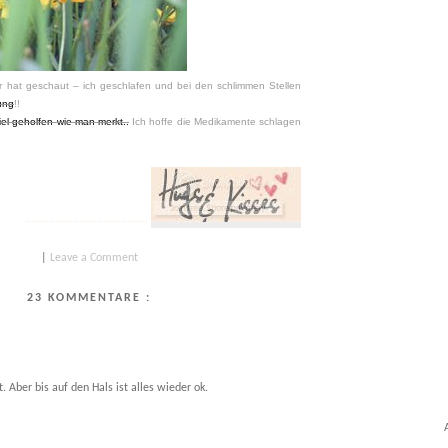
 hat geschaut – ich geschlafen und bei den schlimmen Stellen
ung
!!
viel geholfen wie man merkt..
Ich hoffe die Medikamente schlagen
.........................................
|
Leave a Comment
23 KOMMENTARE :
 Aber bis auf den Hals ist alles wieder ok.