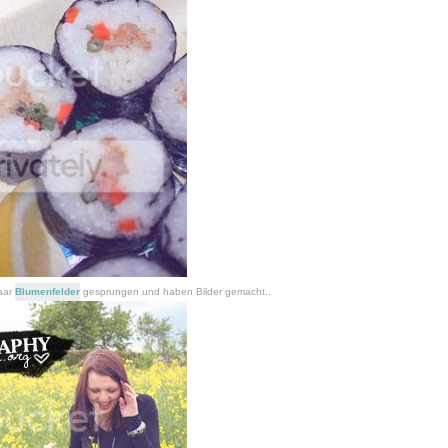
paar
Blumenfelder
gesprungen und haben Bilder gemacht..