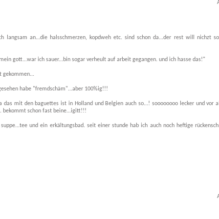
h langsam an...die halsschmerzen, kopdweh etc. sind schon da...der rest will nichzt so 
mein gott...war ich sauer...bin sogar verheult auf arbeit gegangen. und ich hasse das!"
cht gekommen...
s gesehen habe "fremdschäm"...aber 100%ig!!!
 ja das mit den baguettes ist in Holland und Belgien auch so...! soooooooo lecker und vor 
. bekommt schon fast beine...igitt!!!
 suppe...tee und ein erkältungsbad. seit einer stunde hab ich auch noch heftige rückens