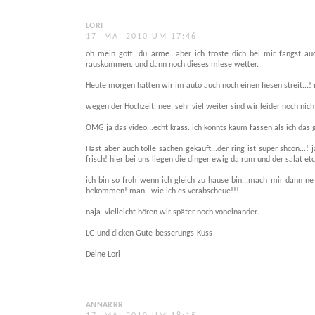
LORI
17. MAI 2010 UM 17:46
oh mein gott, du arme...aber ich tröste dich bei mir fängst auc
rauskommen. und dann noch dieses miese wetter.
Heute morgen hatten wir im auto auch noch einen fiesen streit...! 
wegen der Hochzeit: nee, sehr viel weiter sind wir leider noch ni
OMG ja das video...echt krass. ich konnts kaum fassen als ich da
Hast aber auch tolle sachen gekauft...der ring ist super shcön...!
frisch! hier bei uns liegen die dinger ewig da rum und der salat etc
ich bin so froh wenn ich gleich zu hause bin...mach mir dann ne
bekommen! man...wie ich es verabscheue!!!
naja. vielleicht hören wir später noch voneinander...
LG und dicken Gute-besserungs-Kuss
Deine Lori
ANNARRR.