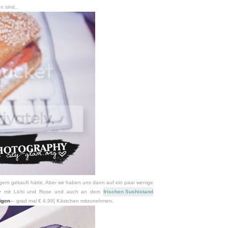
n sind..
 gern gekauft hätte. Aber wir haben uns dann auf ein paar wenige
e
mit Lichi und Rose und auch an dem
frischen Sushistand
tigen
– grad mal € 4,99] Kästchen mitzunehmen.