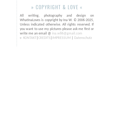
» COPYRIGHT & LOVE «
All writing, photography and design on
WhatInaLoves is copyright by Ina W. © 2006-2025,
Unless indicated otherwise. All rights reserved. If
you want to use my pictures please ask me first or
write me an email @
ina.w86@gmail.com
KONTAKT
|
CREDITS
|
IMPRESSUM
|
Datenschutz