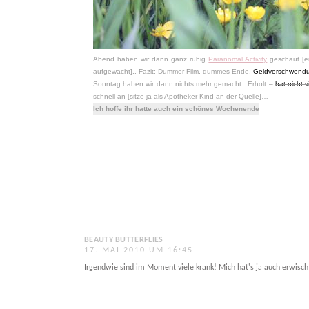
Abend haben wir dann ganz ruhig
Paranomal Activity
geschaut [er
aufgewacht].. Fazit: Dummer Film, dummes Ende,
Geldverschwend
Sonntag haben wir dann nichts mehr gemacht.. Erholt –
hat nicht 
schnell an [sitze ja als Apotheker-Kind an der Quelle]…
Ich hoffe ihr hatte auch ein schönes Wochenende
BEAUTY BUTTERFLIES
17. MAI 2010 UM 16:45
Irgendwie sind im Moment viele krank! Mich hat's ja auch erwischt.