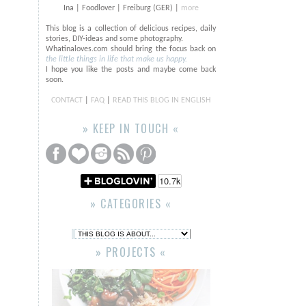
Ina | Foodlover | Freiburg (GER) |
more
This blog is a collection of delicious recipes, daily
stories, DIY-ideas and some photography.
Whatinaloves.com should bring the focus back on
the little things in life that make us happy.
I hope you like the posts and maybe come back
soon.
CONTACT
|
FAQ
|
READ THIS BLOG IN ENGLISH
» KEEP IN TOUCH «
» CATEGORIES «
» PROJECTS «