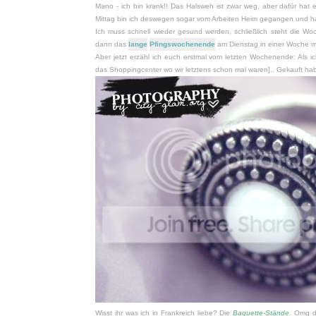
Mano - ich bin krank!! Das Halsweh ist zwar weg, aber dafür hat
Mittag bin ich deswegen sogar vom Arbeiten Heim gegangen und 
Ich muss schnell wieder gesund werden, schließlich steht die Wo
dann das
lange
Pfingswochenende
am Dienstag in einer Woche m
Aber jetzt erzähl ich euch erstmal vom letzten Wochenende: Als i
das Shoppingcenter wo wir letztens schon mal waren].. Gekauft hab i
Wisst ihr was ich in Frankreich liebe? Die
Baguette-Stände
. Omg d