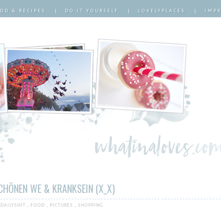
OD & RECIPES
|
DO IT YOURSELF
|
LOVELYPLACES
|
IMP
HÖNEN WE & KRANKSEIN (X_X)
:
DAILYSHIT
,
FOOD
,
PICTURES
,
SHOPPING