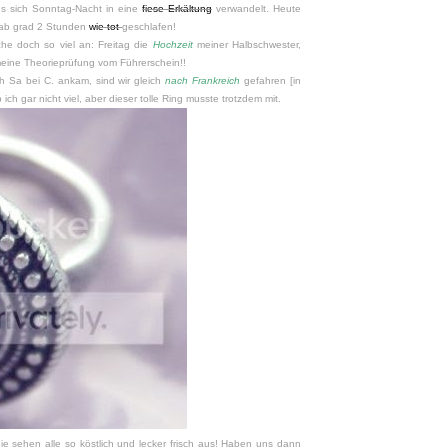
 es sich Sonntag-Nacht in eine
fiese Erkältung
verwandelt. Heute
hab grad 2 Stunden
wie tot
geschlafen!
che doch so viel an: Freitag die
Hochzeit
meiner Halbschwester,
eine Theorieprüfung vom Führerschein!!
ch Sa bei C. ankam, sind wir gleich
nach Frankreich
gefahren [in
ch gar nicht viel, aber dieser tolle Ring musste trotzdem mit.
ie sehen alle so köstlich und lecker frisch aus! Haben uns dann