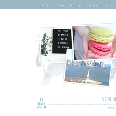
HOME
|
THE GIRL
|
THE BLOG
|
FO
VOM SC
17
MAI
2010
TAGS