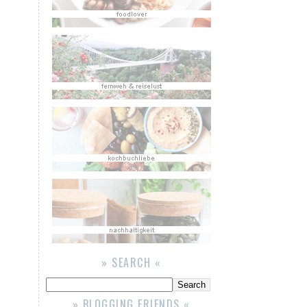
» SEARCH «
» BLOGGING FRIENDS «