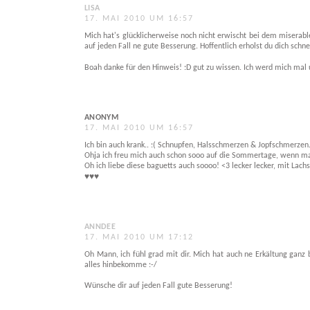
LISA
17. MAI 2010 UM 16:57
Mich hat's glücklicherweise noch nicht erwischt bei dem miserabl
auf jeden Fall ne gute Besserung. Hoffentlich erholst du dich schne
Boah danke für den Hinweis! :D gut zu wissen. Ich werd mich mal
ANONYM
17. MAI 2010 UM 16:57
Ich bin auch krank.. :( Schnupfen, Halsschmerzen & Jopfschmerzen.
Ohja ich freu mich auch schon sooo auf die Sommertage, wenn ma
Oh ich liebe diese baguetts auch soooo! <3 lecker lecker, mit Lachs
♥♥♥
ANNDEE
17. MAI 2010 UM 17:12
Oh Mann, ich fühl grad mit dir. Mich hat auch ne Erkältung ganz
alles hinbekomme :-/
Wünsche dir auf jeden Fall gute Besserung!