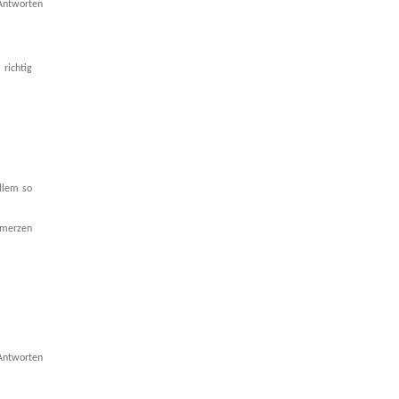
Antworten
richtig
allem so
chmerzen
Antworten