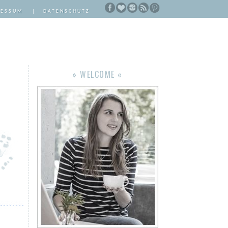
RESSUM
|
DATENSCHUTZ
» WELCOME «