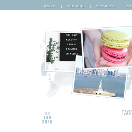
HOME
|
THE GIRL
|
THE BLOG
|
FO
TAGG
03
JUN
2010