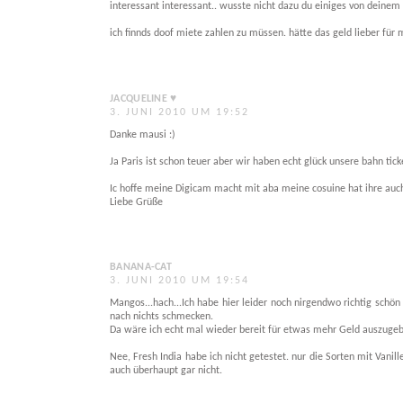
interessant interessant.. wusste nicht dazu du einiges von deinem 
ich finnds doof miete zahlen zu müssen. hätte das geld lieber für 
JACQUELINE ♥
3. JUNI 2010 UM 19:52
Danke mausi :)
Ja Paris ist schon teuer aber wir haben echt glück unsere bahn tick
Ic hoffe meine Digicam macht mit aba meine cosuine hat ihre auch
Liebe Grüße
BANANA-CAT
3. JUNI 2010 UM 19:54
Mangos...hach...Ich habe hier leider noch nirgendwo richtig schön
nach nichts schmecken.
Da wäre ich echt mal wieder bereit für etwas mehr Geld auszuge
Nee, Fresh India habe ich nicht getestet. nur die Sorten mit Vani
auch überhaupt gar nicht.