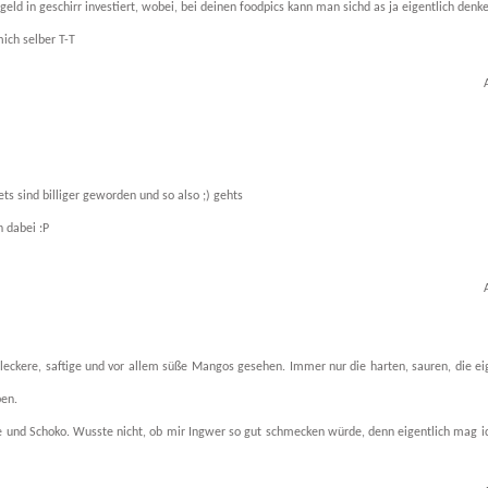
geld in geschirr investiert, wobei, bei deinen foodpics kann man sichd as ja eigentlich denk
mich selber T-T
ets sind billiger geworden und so also ;) gehts
 dabei :P
 leckere, saftige und vor allem süße Mangos gesehen. Immer nur die harten, sauren, die ei
ben.
lle und Schoko. Wusste nicht, ob mir Ingwer so gut schmecken würde, denn eigentlich mag i