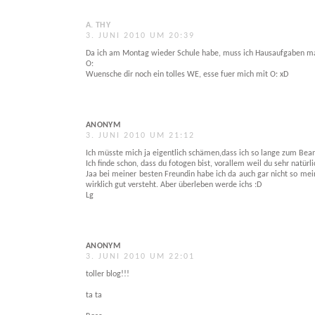
A. THY
3. JUNI 2010 UM 20:39
Da ich am Montag wieder Schule habe, muss ich Hausaufgaben mache
O:
Wuensche dir noch ein tolles WE, esse fuer mich mit O: xD
ANONYM
3. JUNI 2010 UM 21:12
Ich müsste mich ja eigentlich schämen,dass ich so lange zum Be
Ich finde schon, dass du fotogen bist, vorallem weil du sehr natürli
Jaa bei meiner besten Freundin habe ich da auch gar nicht so mein
wirklich gut versteht. Aber überleben werde ichs :D
Lg
ANONYM
3. JUNI 2010 UM 22:01
toller blog!!!
ta ta