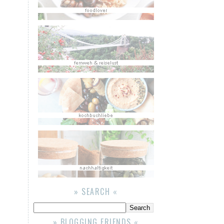
» SEARCH «
» BLOGGING FRIENDS «