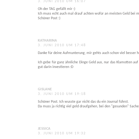
3. JUNI 2010 UM 16:07
Oh der TAG gefällt mir :)
Ich muss echt auch mal drauf achten wofür an meisten Geld bei m
Schöner Post :)
KATHARINA
3. JUNI 2010 UM 17:48
Danke für deine Aufmunterung, mir gehts auch schon viel besser 
Ich gebe für ganz ähnliche Dinge Geld aus, nur das Klamotten auf
gut darin investieren :D
GISLANE
3. JUNI 2010 UM 19:18
Schöner Post. Ich wusste gar nicht das du ein Journal führst.
Da muss ja richtig viel geld draufgehen, bei den "gesunden" Sache
JESSICA
3. JUNI 2010 UM 19:32