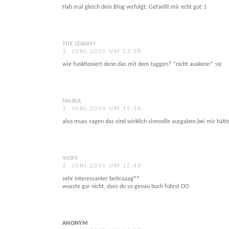
Hab mal gleich dein Blog verfolgt. Gefaellt mir echt gut :)
THE JEANNY
3. JUNI 2010 UM 13:38
wie funktioniert denn das mit dem taggen? *nicht auskenn* :o)
MAJKA
3. JUNI 2010 UM 15:14
also muss sagen das sind wirklich sinnvolle ausgaben.bei mir hätte
VICKY
3. JUNI 2010 UM 15:49
sehr interessanter beitraaag^^
wusste gar nicht, dass du so genau buch führst OO
ANONYM