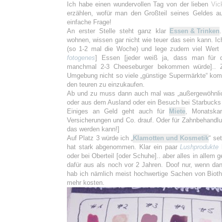
Ich habe einen wundervollen Tag von der lieben
Vi
erzählen, wofür man den Großteil seines Geldes au
einfache Frage!
An erster Stelle steht ganz klar
Essen & Trinken
wohnen, wissen gar nicht wie teuer das sein kann. I
(so 1-2 mal die Woche) und lege zudem viel Wert 
fotogenes
] Essen [jeder weiß ja, dass man für d
manchmal 2-3 Cheeseburger bekommen würde].. Z
Umgebung nicht so viele „günstige Supermärkte“ ko
den teuren zu einzukaufen.
Ab und zu muss dann auch mal was „außergewöhnli
oder aus dem Ausland oder ein Besuch bei Starbucks 
Einiges an Geld geht auch für
Miete
, Monatska
Versicherungen und Co. drauf. Oder für Zahnbehandlun
das werden kann!]
Auf Platz 3 würde ich „
Klamotten und Kosmetik
“ se
hat stark abgenommen. Klar ein paar
Lushprodukte
oder bei Oberteil [oder Schuhe].. aber alles in allem 
dafür aus als noch vor 2 Jahren. Doof nur, wenn da
hab ich nämlich meist hochwertige Sachen von Biot
mehr kosten.