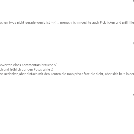
n (was nicht gerade wenig ist >.<) .. mensch, ich moechte auch Picknicken und grilllllll
antworten eines Kommentars brauche :/
ch und fröhlich auf den Fotos wirkst!
e Bedenken,aber einfach mit den Leuten,die man privat fast nie sieht, aber sich halt in de