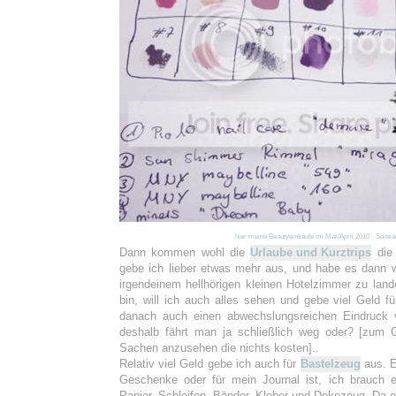
hier meine Beautyeinkäufe im Mär/April 2010 - Seite
Dann kommen wohl die
Urlaube und Kurztrips
die 
gebe ich lieber etwas mehr aus, und habe es dann wi
irgendeinem hellhörigen kleinen Hotelzimmer zu land
bin, will ich auch alles sehen und gebe viel Geld f
danach auch einen abwechslungsreichen Eindruck
deshalb fährt man ja schließlich weg oder? [zum 
Sachen anzusehen die nichts kosten]..
Relativ viel Geld gebe ich auch für
Bastelzeug
aus. E
Geschenke oder für mein Journal ist, ich brauch 
Papier, Schleifen, Bänder, Kleber und Dekozeug. Da e