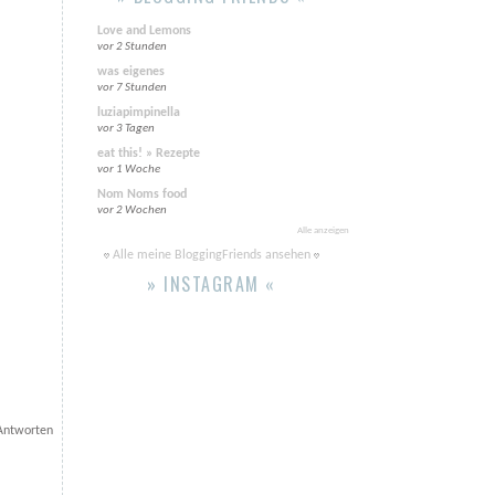
Love and Lemons
vor 2 Stunden
was eigenes
vor 7 Stunden
luziapimpinella
vor 3 Tagen
eat this! » Rezepte
vor 1 Woche
Nom Noms food
vor 2 Wochen
Alle anzeigen
Alle meine BloggingFriends ansehen
» INSTAGRAM «
Antworten