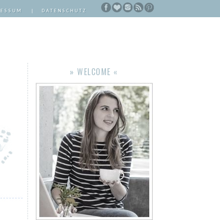
RESSUM
|
DATENSCHUTZ
» WELCOME «