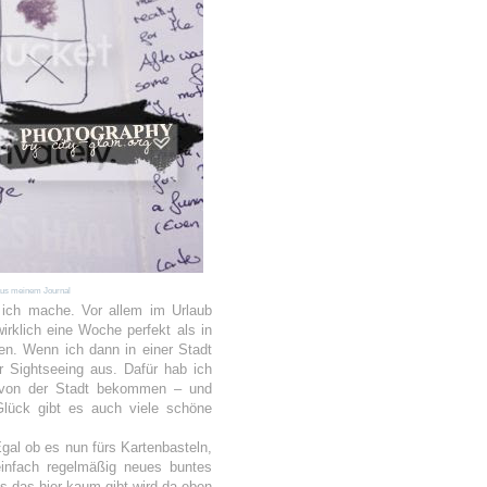
 aus meinem Journal
ich mache. Vor allem im Urlaub
rklich eine Woche perfekt als in
en.
Wenn ich dann in einer Stadt
ür Sightseeing aus. Dafür hab ich
 von der Stadt bekommen – und
Glück gibt es auch viele schöne
gal ob es nun fürs Kartenbasteln,
einfach regelmäßig neues buntes
s das hier kaum gibt wird da eben