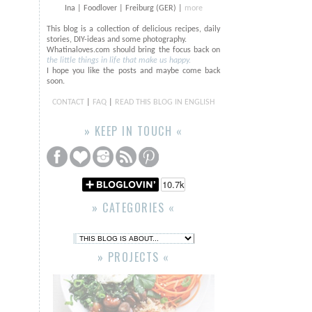
Ina | Foodlover | Freiburg (GER) |
more
This blog is a collection of delicious recipes, daily
stories, DIY-ideas and some photography.
Whatinaloves.com should bring the focus back on
the little things in life that make us happy.
I hope you like the posts and maybe come back
soon.
CONTACT
|
FAQ
|
READ THIS BLOG IN ENGLISH
» KEEP IN TOUCH «
» CATEGORIES «
» PROJECTS «