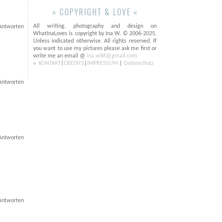
» COPYRIGHT & LOVE «
All writing, photography and design on
Antworten
WhatInaLoves is copyright by Ina W. © 2006-2025,
Unless indicated otherwise. All rights reserved. If
you want to use my pictures please ask me first or
write me an email @
ina.w86@gmail.com
KONTAKT
|
CREDITS
|
IMPRESSUM
|
Datenschutz
Antworten
Antworten
Antworten