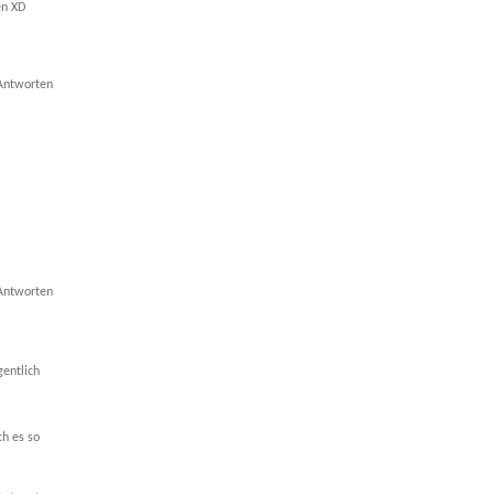
en XD
Antworten
Antworten
gentlich
ch es so