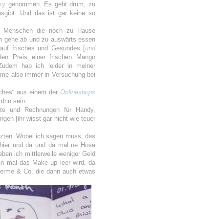
cky
genommen. Es geht drum, zu
sgibt. Und das ist gar keine so
. Menschen die noch zu Hause
ch gehe ab und zu auswärts essen
auf frisches und Gesundes [
und
en Preis einer frischen Mango
udem hab ich leider in meiner
mme also immer in Versuchung bei
ches“ aus einem der
Onlineshops
drin sein.
rte und Rechnungen für Handy,
gen [ihr wisst gar nicht wie teuer
tzten. Wobei ich sagen muss, das
hier und da und da mal ne Hose
geben ich mittlerweile weniger Geld
nn mal das Make up leer wird, da
herme & Co. die dann auch etwas