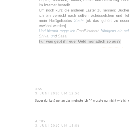
im Internet bestellt.
Um noch kurz die anderen Laster zu nennen: Bücher,
ich bin verrückt nach süßen Schüsselchen und Tel
mein Heißgeliebtes
Sushi
[ok das gehört zu esse
erwähnt werden]..
Und hiermit tagge ich
FrauElisabeth
[übrigens ein seh
Shiva
,
un
d
Sasa
.
Für was gebt ihr euer Geld monatlich so aus?
. ...................... .
JESS
3. JUNI 2010 UM 12:56
Super danke :) genau das meinste ich ^^ wusste nur nicht wie ich e
A. THY
3. JUNI 2010 UM 13:08