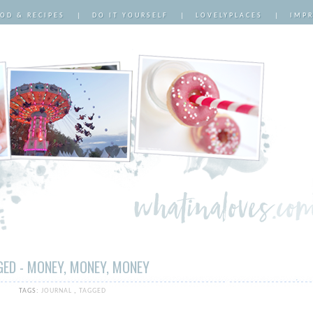
OD & RECIPES
|
DO IT YOURSELF
|
LOVELYPLACES
|
IMP
ED - MONEY, MONEY, MONEY
TAGS:
JOURNAL
,
TAGGED