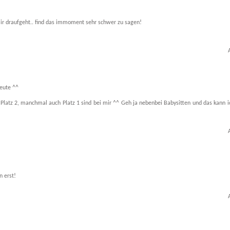
ir draufgeht.. find das immoment sehr schwer zu sagen!
heute ^^
 Platz 2, manchmal auch Platz 1 sind bei mir ^^ Geh ja nebenbei Babysitten und das kann 
n erst!