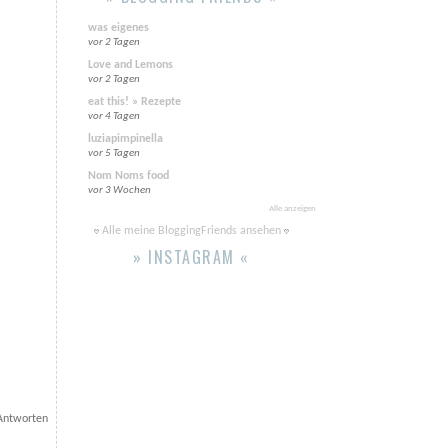
was eigenes
vor 2 Tagen
Love and Lemons
vor 2 Tagen
eat this! » Rezepte
vor 4 Tagen
luziapimpinella
vor 5 Tagen
Nom Noms food
vor 3 Wochen
Alle anzeigen
Alle meine BloggingFriends ansehen
» INSTAGRAM «
Antworten