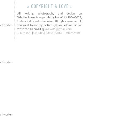
» COPYRIGHT & LOVE «
All writing, photography and design on
WhatInaLoves is copyright by Ina W. © 2006-2025,
Unless indicated otherwise. All rights reserved. If
Antworten
you want to use my pictures please ask me first or
write me an email @
ina.w86@gmail.com
KONTAKT
|
CREDITS
|
IMPRESSUM
|
Datenschutz
Antworten
Antworten