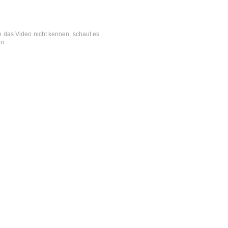
ie das Video nicht kennen, schaut es
n: