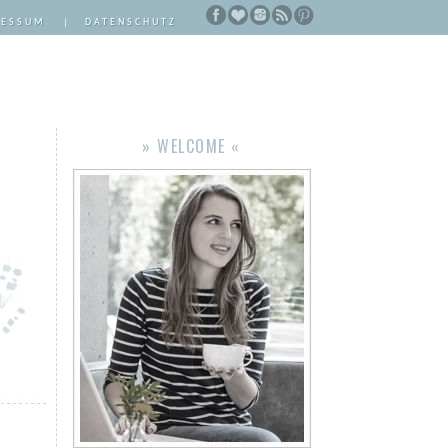
RESSUM
|
DATENSCHUTZ
» WELCOME «