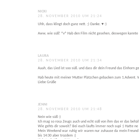
NICKI
28. NOVEMBER 2010 UM 21:24
Uhh, dass klingt doch ganz nett. ;) Danke. ♥ :)
Aww, wie süß! ^v^ Hab den Film nicht gesehen, deswegen kannte ich
LAURA
28. NOVEMBER 2010 UM 21:34
Aaah, das Lied ist soo süß. und dass dir dein Freund das Einhorn ges
Hab heute mit meiner Mutter Plätzchen gebacken zum 1.Advent. Vo
Liebe Grüße
JENNI
28. NOVEMBER 2010 UM 21:48
Nein wie süß :)
Ich mag so rosa Zeugs auch und echt süß von ihm das er das behäl
Wie gehts dir soweit? Bei euch läufts immer noch supi :) Hatte ne 
Mein Weekend war ruhig wir waren nur zuhause da mein Freund j
bis 14:30 aber trozdem ;(