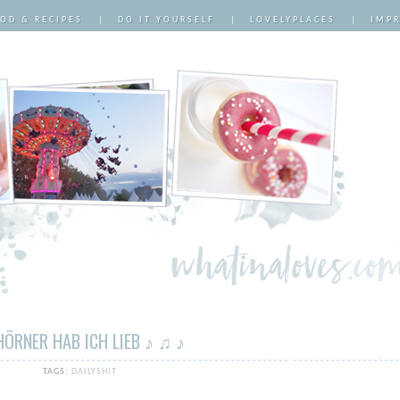
OD & RECIPES
|
DO IT YOURSELF
|
LOVELYPLACES
|
IMP
HÖRNER HAB ICH LIEB ♪ ♫ ♪
TAGS:
DAILYSHIT