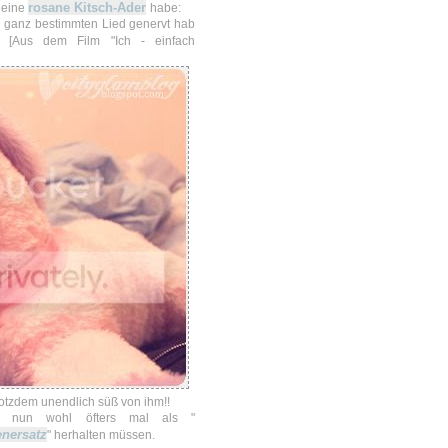
rosane Kitsch-Ader
h eine
habe:
ganz bestimmten Lied genervt hab
" [Aus dem Film "Ich - einfach
rotzdem unendlich süß von ihm!!
d nun wohl öfters mal als "
enersatz
" herhalten müssen.