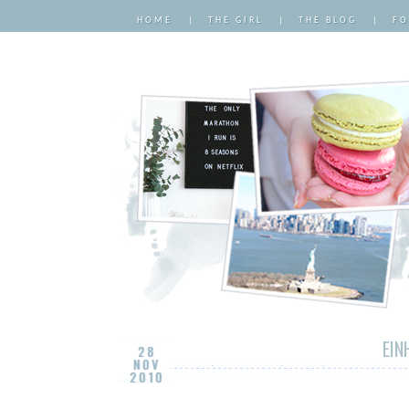
HOME
|
THE GIRL
|
THE BLOG
|
FO
EIN
28
NOV
2010