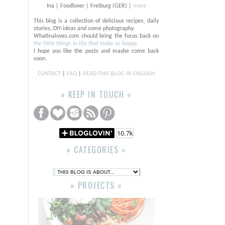
Ina | Foodlover | Freiburg (GER) |
more
This blog is a collection of delicious recipes, daily
stories, DIY-ideas and some photography.
Whatinaloves.com should bring the focus back on
the little things in life that make us happy.
I hope you like the posts and maybe come back
soon.
CONTACT
|
FAQ
|
READ THIS BLOG IN ENGLISH
» KEEP IN TOUCH «
» CATEGORIES «
» PROJECTS «