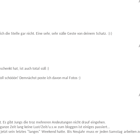
 die Stelle gar nicht. Eine sehr, sehr süße Geste von deinem Schatz. :):)
chenkt hat, ist auch total süß :)
ll schööön! Demnächst poste ich davon mal Fotos :)
t. Es gibt Jungs die troz mehreren Andeutungen nicht drauf eingehen.
ganze Zeit lang keine Lust/Zeit/u.s.w zum bloggen ist einiges passiert...
etzt sein letztes "langes" Weekend hatte. Bis Neujahr muss er jeden Samstag arbeiten z