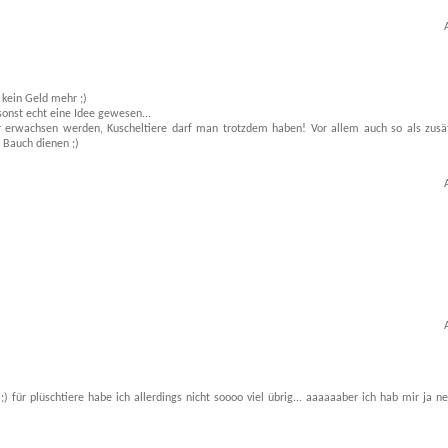
 kein Geld mehr ;)
onst echt eine Idee gewesen...
r erwachsen werden, Kuscheltiere darf man trotzdem haben! Vor allem auch so als zusät
 Bauch dienen ;)
 für plüschtiere habe ich allerdings nicht soooo viel übrig... aaaaaaber ich hab mir ja ne