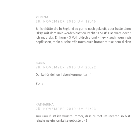
VERENA
28. NOVEMBER 2010 UM 19:46
Ja, ich hätte die in England so gerne noch gekauft, aber hatte dann
Okay, mit dem Kalt werden hast du Recht :D Mist! Das wäre doch s
Ich mag das Einhorn <3 Voll plüschig und - hey - auch wenn wi
Kopfkissen, mein Kuschelaffe muss auch immer mit seinem dicken
BORIS
28. NOVEMBER 2010 UM 20:22
Danke für deinen lieben Kommentar! :)
Boris
KATHARINA
28. NOVEMBER 2010 UM 21:23
süüüüüüüß <3 ich wusste immer, dass du tief im ineeren so bist ;)
leipzig ne einhornkette gebastelt <3