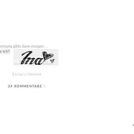
timmung gibts dann morgen
…
e ich?
|
Leave a Comment
24 KOMMENTARE :