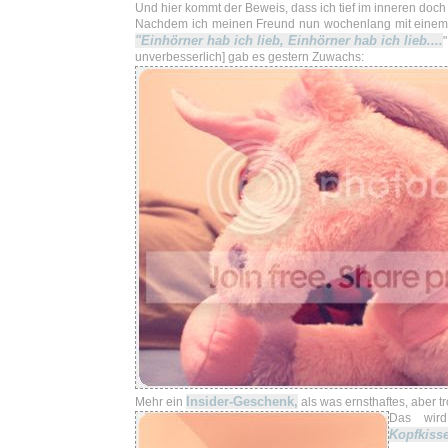
Und hier kommt der Beweis, dass ich tief im inneren doc
Nachdem ich meinen Freund nun wochenlang mit einem 
"Einhörner hab ich lieb, Einhörner hab ich lieb....
unverbesserlich] gab es gestern Zuwachs:
Insider-Geschenk,
Mehr ein
als was ernsthaftes, aber t
Das wir
Kopfkiss