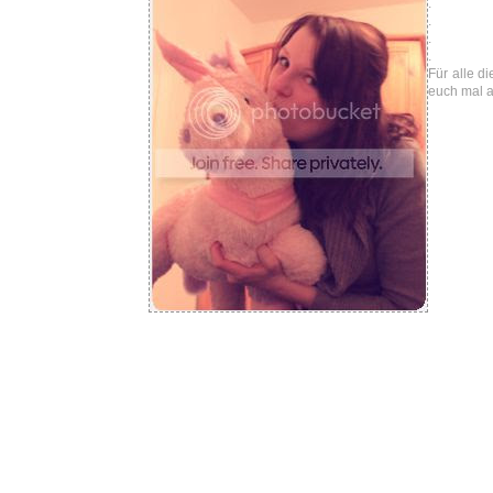
.
.
.
.
Für alle d
euch mal a