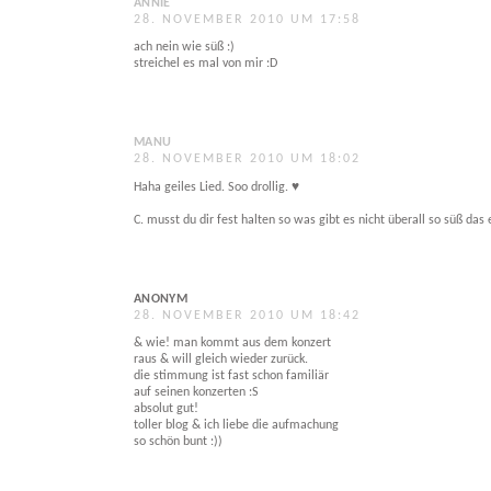
ANNIE
28. NOVEMBER 2010 UM 17:58
ach nein wie süß :)
streichel es mal von mir :D
MANU
28. NOVEMBER 2010 UM 18:02
Haha geiles Lied. Soo drollig. ♥
C. musst du dir fest halten so was gibt es nicht überall so süß da
ANONYM
28. NOVEMBER 2010 UM 18:42
& wie! man kommt aus dem konzert
raus & will gleich wieder zurück.
die stimmung ist fast schon familiär
auf seinen konzerten :S
absolut gut!
toller blog & ich liebe die aufmachung
so schön bunt :))