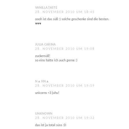
VANILLA.TASTE
28. NOVEMBER 2010 UM 18:45
oooh ist das süß :) solche geschenke sind die besten.
♥♥♥
JULIA CARINA
28. NOVEMBER 2010 UM 19:08
zuckersüß!
so eins hätte ich auch gerne :)
N▲HN▲
28. NOVEMBER 2010 UM 19:19
unicorns <3 juhu!
UNKNOWN
28. NOVEMBER 2010 UM 19:32
das ist ja total süss :D