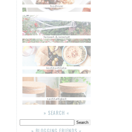
» SEARCH «
» BLOGGING FRIENDS «