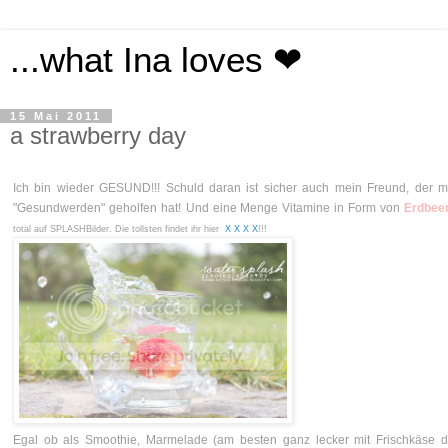
...what Ina loves ❤
15 Mai 2011
a strawberry day
Ich bin wieder GESUND!!! Schuld daran ist sicher auch mein Freund, der m
"Gesundwerden" geholfen hat!
Und eine Menge Vitamine in Form von
Erdbee
total auf SPLASHBilder. Die tollsten findet ihr hier
X
X
X
X
!!!
Egal ob als Smoothie, Marmelade (am besten ganz lecker mit Frischkäse d