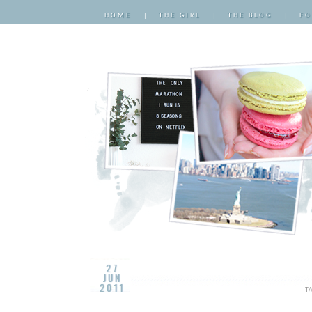
HOME
|
THE GIRL
|
THE BLOG
|
FO
27
JUN
2011
T