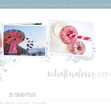
OD & RECIPES
|
DO IT YOURSELF
|
LOVELYPLACES
|
IMP
35 GRAD PLUS
AGS:
BEAUTY
,
DAILYSHIT
,
GLOSSYBOX