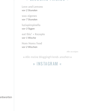
Love and Lemons
vor 2 Stunden
was eigenes
vor 7 Stunden
luziapimpinella
vor 3 Tagen
eat this! » Rezepte
vor 1 Woche
Nom Noms food
vor 2 Wochen
Alle anzeigen
Alle meine BloggingFriends ansehen
» INSTAGRAM «
Antworten