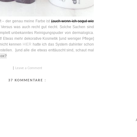
ft – der genau meine Farbe ist
(auch wenn ich sogut wie
t Versus was auch recht gut riecht. Solche Sachen sind
 komplett unbekanntes Reinigungspuder von dermalogica.
nt! Etwas mehr dekorative Kosmetik [und weniger Pflege]
h nicht kennen
HIER
hatte ich das System dahinter schon
stellen. [und alle die etwas enttäuscht sind, schaut mal
Box?
|
Leave a Comment
37 KOMMENTARE :