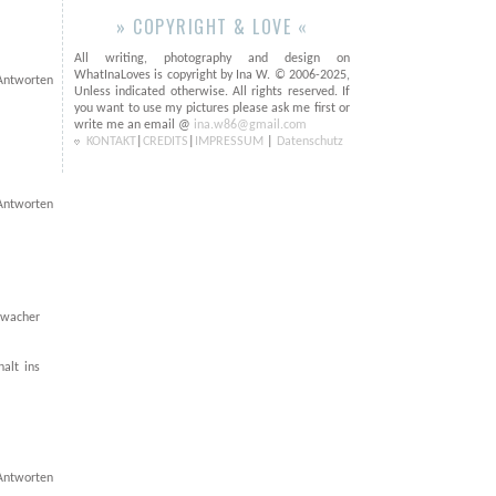
» COPYRIGHT & LOVE «
All writing, photography and design on
WhatInaLoves is copyright by Ina W. © 2006-2025,
Antworten
Unless indicated otherwise. All rights reserved. If
you want to use my pictures please ask me first or
write me an email @
ina.w86@gmail.com
KONTAKT
|
CREDITS
|
IMPRESSUM
|
Datenschutz
Antworten
d wacher
alt ins
Antworten