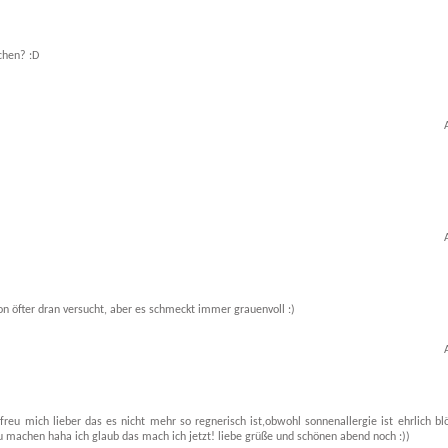
achen? :D
n öfter dran versucht, aber es schmeckt immer grauenvoll :)
freu mich lieber das es nicht mehr so regnerisch ist,obwohl sonnenallergie ist ehrlich blö
e zu machen haha ich glaub das mach ich jetzt! liebe grüße und schönen abend noch :))