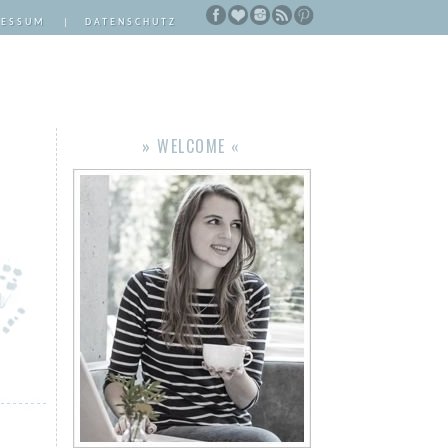
RESSUM
|
DATENSCHUTZ
» WELCOME «