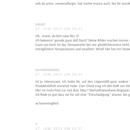
ooh du arme. sonnenallergie. hat meine mama auch. bei ihr wurde e
MAIKE
27. JUNI 2011 UM 20:31
Oh...mann, du bist sooo fies :D
Ich bekomm' gerade ganz doll Durst! Deine Bilder machen immer d
Ganz soo hoch ist das Tempometer bei uns glücklicherweise nicht ge
erträglichere Temperaturen und vorallem: Wind! Der hat mir heute
HUMMINGBIRD
27. JUNI 2011 UM 20:34
ist ja interessant, ich hatte bis auf den Lippenstift ganz ande
Produktvielfalt erwartet habe. Zum Glück mag ich den Duft von Mos
Hier ist mein Post zur Juni Box: http://thefunthatwehave.blogspo
Ich finde es gut dass sie für Juli eine "Entschädigung" planen, bin
xx hummingbird
T.
27. JUNI 2011 UM 20:37