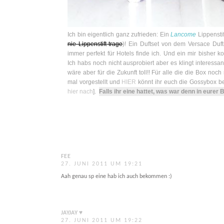
Ich bin eigentlich ganz zufrieden: Ein
Lancome
Lippensti
nie Lippenstift trage
)! Ein Duftset von dem Versace Duf
immer perfekt für Hotels finde ich. Und ein mir bisher
Ich habs noch nicht ausprobiert aber es klingt interessa
wäre aber für die Zukunft toll!! Für alle die die Box noc
mal vorgestellt und
HIER
könnt ihr euch die Gossybox be
hier nach
].
Falls ihr eine hattet, was war denn in eurer 
FEE
27. JUNI 2011 UM 19:21
Aah genau sp eine hab ich auch bekommen :)
JAYJAY ♥
27. JUNI 2011 UM 19:22