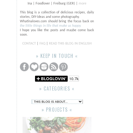
Ina | Foodlover | Freiburg (GER) |
more
This blog is a collection of delicious recipes, daily
stories, DIY-ideas and some photography.
Whatinaloves.com should bring the focus back on
the little things in life that make us happy.
I hope you like the posts and maybe come back
soon.
CONTACT
|
FAQ
|
READ THIS BLOG IN ENGLISH
» KEEP IN TOUCH «
» CATEGORIES «
» PROJECTS «