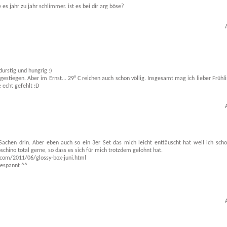
s jahr zu jahr schlimmer. ist es bei dir arg böse?
urstig und hungrig :)
stiegen. Aber im Ernst... 29° C reichen auch schon völlig. Insgesamt mag ich lieber Frühli
 echt gefehlt :D
re Sachen drin. Aber eben auch so ein 3er Set das mich leicht enttäuscht hat weil ich sc
chino total gerne, so dass es sich für mich trotzdem gelohnt hat.
t.com/2011/06/glossy-box-juni.html
 gespannt ^^