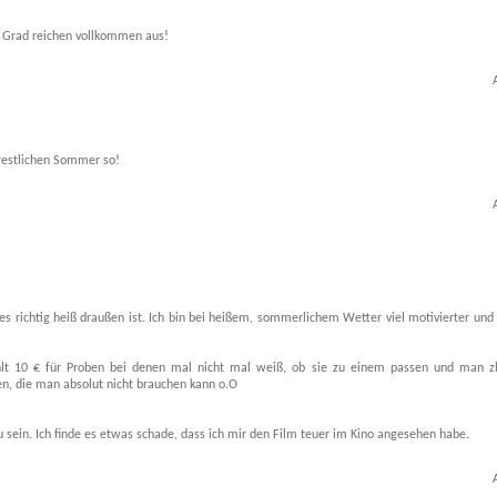
5 Grad reichen vollkommen aus!
n restlichen Sommer so!
es richtig heiß draußen ist. Ich bin bei heißem, sommerlichem Wetter viel motivierter un
zahlt 10 € für Proben bei denen mal nicht mal weiß, ob sie zu einem passen und man zh
n, die man absolut nicht brauchen kann o.O
 sein. Ich finde es etwas schade, dass ich mir den Film teuer im Kino angesehen habe.