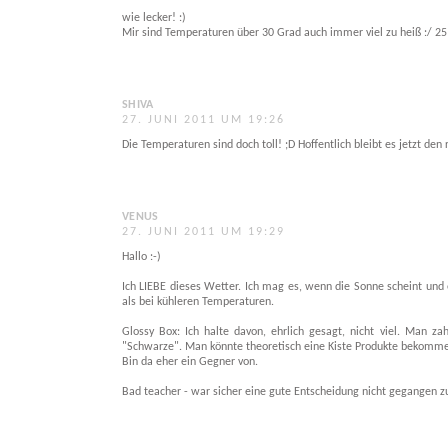
wie lecker! :)
Mir sind Temperaturen über 30 Grad auch immer viel zu heiß :/ 2
SHIVA
27. JUNI 2011 UM 19:26
Die Temperaturen sind doch toll! ;D Hoffentlich bleibt es jetzt de
VENUS
27. JUNI 2011 UM 19:29
Hallo :-)
Ich LIEBE dieses Wetter. Ich mag es, wenn die Sonne scheint und 
als bei kühleren Temperaturen.
Glossy Box: Ich halte davon, ehrlich gesagt, nicht viel. Man 
"Schwarze". Man könnte theoretisch eine Kiste Produkte bekomme
Bin da eher ein Gegner von.
Bad teacher - war sicher eine gute Entscheidung nicht gegangen zu