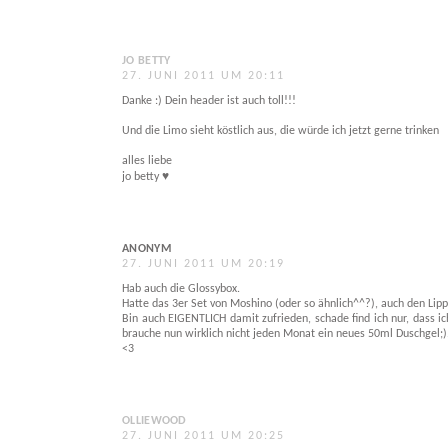
JO BETTY
27. JUNI 2011 UM 20:11
Danke :) Dein header ist auch toll!!!
Und die Limo sieht köstlich aus, die würde ich jetzt gerne trinken
alles liebe
jo betty ♥
ANONYM
27. JUNI 2011 UM 20:19
Hab auch die Glossybox.
Hatte das 3er Set von Moshino (oder so ähnlich^^?), auch den Lipp
Bin auch EIGENTLICH damit zufrieden, schade find ich nur, dass ic
brauche nun wirklich nicht jeden Monat ein neues 50ml Duschgel;)
<3
OLLIEWOOD
27. JUNI 2011 UM 20:25