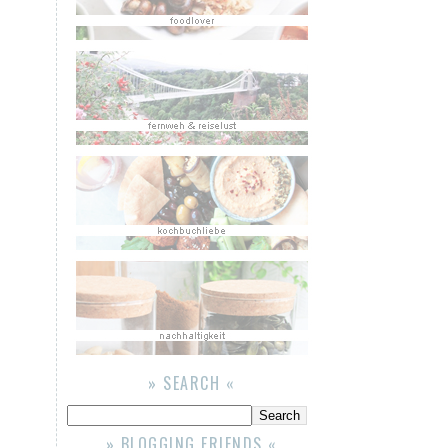
» SEARCH «
» BLOGGING FRIENDS «