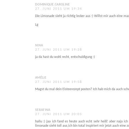
DOMINIQUE.CAROLINE
27. JUNI 2011 UM 19:34
Die Limonade sieht ja richtig lecker aus :) Willst mir auch eine m
Lg
NINA
27. JUNI 2011 UM 19:38
ja da hast du wohl recht, entschuldigung :)
AMÉLIE
27. JUNI 2011 UM 19:58
Magst du mal dein Eisteerezept posten? Ich hab mich da auch scho
SERAFINA
27. JUNI 2011 UM 20:05
hallu :) jaa ich fand es heute auch echt sehr heiß! aber naja ich 
limonade sieht toll aus,ich bin total inspiriert mir jetzt auch ein