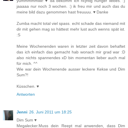
yummmmmiiiii! ♥ da bekomm ich ricjhtig hunger liebes. :)
jaaaaa nur noch 3 wochen. :) ik freu mir und auch das du
meine bild dazu genommen hast freuuuu. ♥ Danke
Zumba macht total viel spass. echt schade das niemand mit
dir mit gehen mag so hättest mehr lust auch wenns spät ist.
:S
Meine Wochenenden waren in letzter zeit davon behaftet
das ich einfach das gemacht hab wonach mir grad war :D
also nichts spannendes xD bin momentan lieber auch mal
für mich. ^^
Wie war dein Wochenende ausser leckere Kekse und Dim
Sum?!
Küsschen. ♥
Antworten
Jenni
26. Juni 2011 um 18:25
Dim Sum ♥
Megalecker.Muss dein Reept mal anwenden, dass Dim