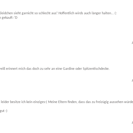
idchen sieht garnicht so schlecht aus! Hoffentlich wirds auch länger halten... (:
 gekauft :'D
eiß erinnert mich das doch zu sehr an eine Gardine oder Spitzentischdecke.
r leider besitze ich kein einziges:( Meine Eltern finden, dass das zu freizügig aussehen würde
gut :)