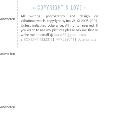
» COPYRIGHT & LOVE «
All writing, photography and design on
Antworten
WhatInaLoves is copyright by Ina W. © 2006-2025,
Unless indicated otherwise. All rights reserved. If
you want to use my pictures please ask me first or
write me an email @
ina.w86@gmail.com
KONTAKT
|
CREDITS
|
IMPRESSUM
|
Datenschutz
Antworten
Antworten