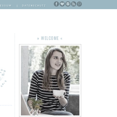
RESSUM
|
DATENSCHUTZ
» WELCOME «