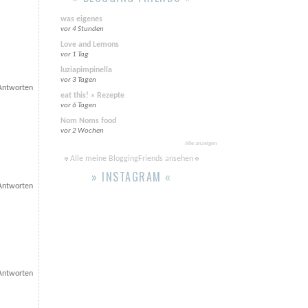
was eigenes
vor 4 Stunden
Love and Lemons
vor 1 Tag
luziapimpinella
vor 3 Tagen
Antworten
eat this! » Rezepte
vor 6 Tagen
Nom Noms food
vor 2 Wochen
Alle anzeigen
Alle meine BloggingFriends ansehen
» INSTAGRAM «
Antworten
Antworten