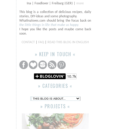
Ina | Foodlover | Freiburg (GER) |
more
This blog is a collection of delicious recipes, daily
stories, DIY-ideas and some photography.
Whatinaloves.com should bring the focus back on
the little things in life that make us happy.
I hope you like the posts and maybe come back
soon.
CONTACT
|
FAQ
|
READ THIS BLOG IN ENGLISH
» KEEP IN TOUCH «
» CATEGORIES «
» PROJECTS «