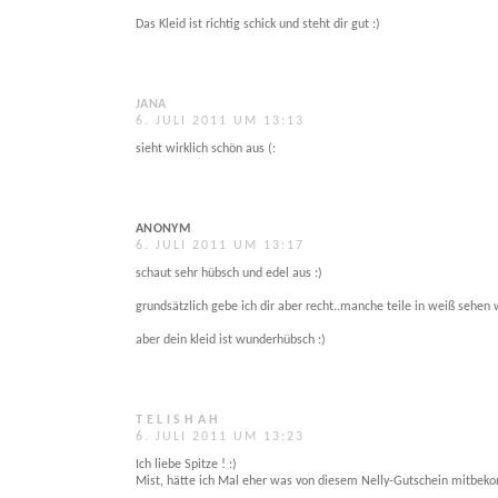
Das Kleid ist richtig schick und steht dir gut :)
JANA
6. JULI 2011 UM 13:13
sieht wirklich schön aus (:
ANONYM
6. JULI 2011 UM 13:17
schaut sehr hübsch und edel aus :)
grundsätzlich gebe ich dir aber recht..manche teile in weiß sehen w
aber dein kleid ist wunderhübsch :)
T E L I S H A H
6. JULI 2011 UM 13:23
Ich liebe Spitze ! :)
Mist, hätte ich Mal eher was von diesem Nelly-Gutschein mitbeko