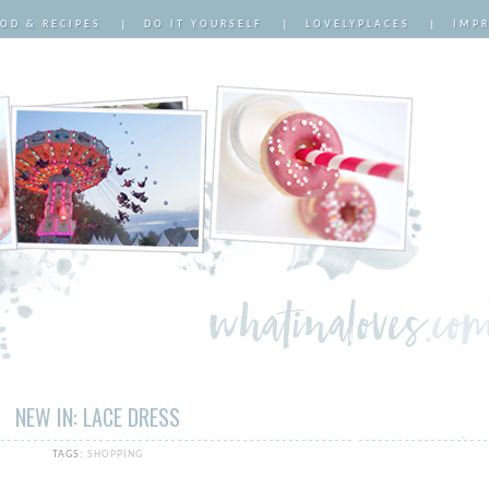
OD & RECIPES
|
DO IT YOURSELF
|
LOVELYPLACES
|
IMP
NEW IN: LACE DRESS
TAGS:
SHOPPING