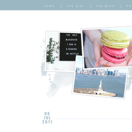
HOME
|
THE GIRL
|
THE BLOG
|
FO
06
JUL
2011