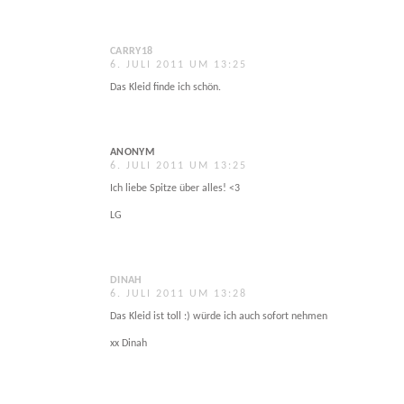
CARRY18
6. JULI 2011 UM 13:25
Das Kleid finde ich schön.
ANONYM
6. JULI 2011 UM 13:25
Ich liebe Spitze über alles! <3
LG
DINAH
6. JULI 2011 UM 13:28
Das Kleid ist toll :) würde ich auch sofort nehmen
xx Dinah