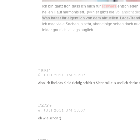
Ich bin ganz froh dass ich mich für
schwarz
entschieden h
hellen Haut harmonisiert.
(>>hier gibts die
Vollansicht de
Was haltet ihr eigentlich von dem aktuellen Lace-Tren
Ich mag viele Sachen ja sehr, aber einige sehen doch auch
leider gar nicht alltagstauglich..
* KIRI *
6. JULI 2011 UM 13:07
Also ich find das Kleid richtig schick :) Sieht toll aus und ich den
JAYJAY ♥
6. JULI 2011 UM 13:07
oh wie schön :)