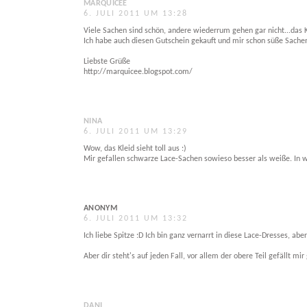
MARQUICEE
6. JULI 2011 UM 13:28
Viele Sachen sind schön, andere wiederrum gehen gar nicht...das Kle
Ich habe auch diesen Gutschein gekauft und mir schon süße Sachen
Liebste Grüße
http://marquicee.blogspot.com/
NINA
6. JULI 2011 UM 13:29
Wow, das Kleid sieht toll aus :)
Mir gefallen schwarze Lace-Sachen sowieso besser als weiße. In w
ANONYM
6. JULI 2011 UM 13:32
Ich liebe Spitze :D Ich bin ganz vernarrt in diese Lace-Dresses, abe
Aber dir steht's auf jeden Fall, vor allem der obere Teil gefällt mir 
DANI