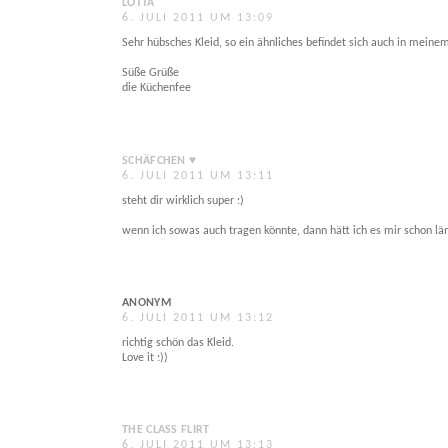
LOTTA
6. JULI 2011 UM 13:09
Sehr hübsches Kleid, so ein ähnliches befindet sich auch in meinem
Süße Grüße
die Küchenfee
SCHÄFCHEN ♥
6. JULI 2011 UM 13:11
steht dir wirklich super :)
wenn ich sowas auch tragen könnte, dann hätt ich es mir schon län
ANONYM
6. JULI 2011 UM 13:12
richtig schön das Kleid.
Love it :))
THE CLASS FLIRT
6. JULI 2011 UM 13:13