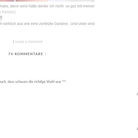
abe, denn weis hätte denke ich nicht so gut mit meiner
s Kleides)
d?
 wirklich aus wie eine zerfetzte Gardine...Und viele sind
|
Leave a Comment
74 KOMMENTARE :
ke auch, dass schwarz die richtige Wahl war ^^