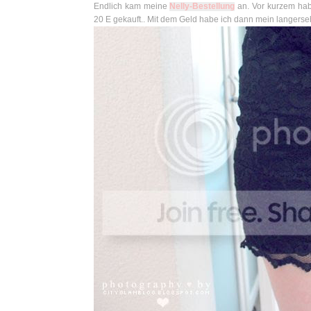
Endlich kam meine
Nelly-Bestellung
an. Vor kurzem hab
20 E gekauft.. Mit dem Geld habe ich dann mein langerse