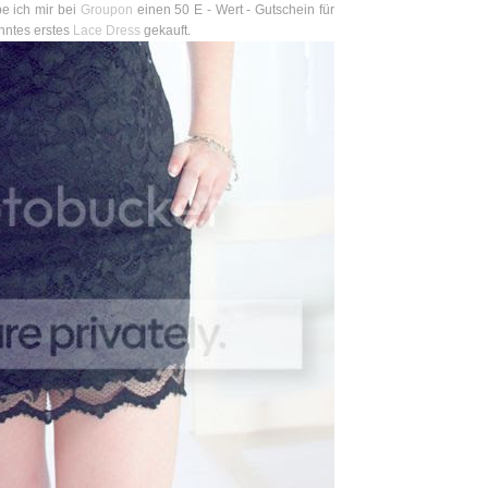
e ich mir bei
Groupon
einen 50 E - Wert - Gutschein für
hntes erstes
Lace Dress
gekauft.