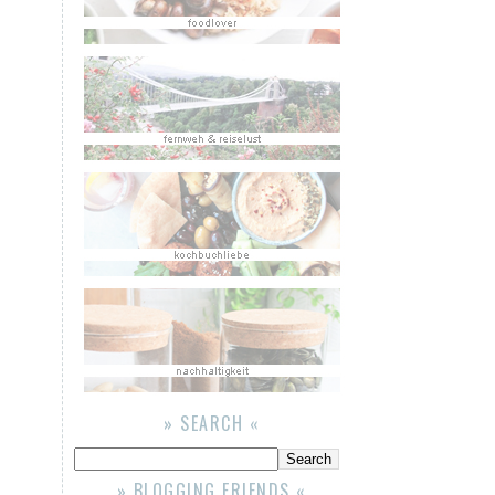
» SEARCH «
» BLOGGING FRIENDS «