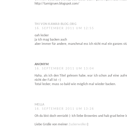
http://tamigruen.blogspot.com/
THI VON KAWAII-BLOG.ORG
16. SEPTEMBER 2011 UM 12:55
oah lecker
ja ich mag backen auch
aber immer für andere, manchmal ess ich nicht mal ein ganzes stü
ANONYM
16. SEPTEMBER 2011 UM 13:04
Haha, als ich den Titel gelesen habe, war ich schon auf eine au
nicht der Fall ist :-)
Total lecker, muss so bald wie möglich mal wieder backen.
MELLA
16. SEPTEMBER 2011 UM 13:26
Oh du bist doch verrückt (: Ich liebe Brownies und hab grad keine
Liebe Grüße von meiner
Zuckerwolke
(: