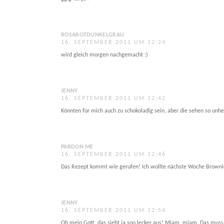
ROSAROTDUNKELGRAU
16. SEPTEMBER 2011 UM 12:24
wird gleich morgen nachgemacht :)
JENNY
16. SEPTEMBER 2011 UM 12:42
Könnten für mich auch zu schokoladig sein, aber die sehen so unhei
PARDON ME
16. SEPTEMBER 2011 UM 12:46
Das Rezept kommt wie gerufen! Ich wollte nächste Woche Brownies
JENNY
16. SEPTEMBER 2011 UM 12:54
Oh mein Gott, das sieht ja soo lecker aus! Mjam, mjam. Das muss