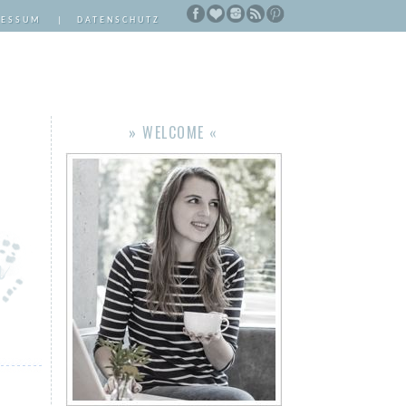
RESSUM
|
DATENSCHUTZ
» WELCOME «