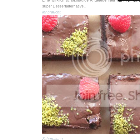
Eine wirklich schokoladige Angelegenheit (
für mich ein
super Dessertalternative..
Ihr braucht:
Zubereitung: