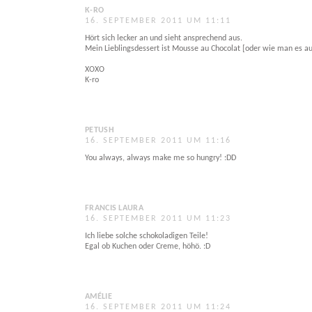
K-RO
16. SEPTEMBER 2011 UM 11:11
Hört sich lecker an und sieht ansprechend aus.
Mein Lieblingsdessert ist Mousse au Chocolat [oder wie man es 
XOXO
K-ro
PETUSH
16. SEPTEMBER 2011 UM 11:16
You always, always make me so hungry! :DD
FRANCIS LAURA
16. SEPTEMBER 2011 UM 11:23
Ich liebe solche schokoladigen Teile!
Egal ob Kuchen oder Creme, höhö. :D
AMÉLIE
16. SEPTEMBER 2011 UM 11:24