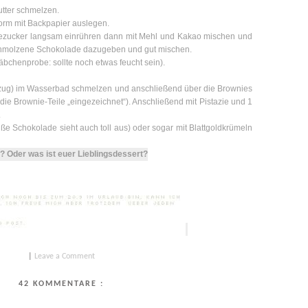
utter schmelzen.
orm mit Backpapier auslegen.
lezucker langsam einrühren dann mit Mehl und Kakao mischen und
chmolzene Schokolade dazugeben und gut mischen.
äbchenprobe: sollte noch etwas feucht sein).
zug) im Wasserbad schmelzen und anschließend über die Brownies
die Brownie-Teile „eingezeichnet“). Anschließend mit Pistazie und 1
.
ße Schokolade sieht auch toll aus) oder sogar mit Blattgoldkrümeln
? Oder was ist euer Lieblingsdessert?
|
Leave a Comment
42 KOMMENTARE :