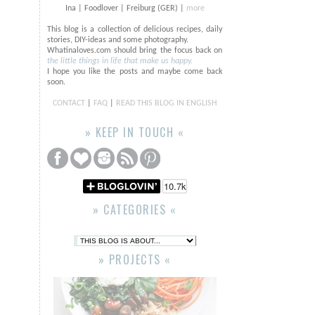
Ina | Foodlover | Freiburg (GER) |
more
This blog is a collection of delicious recipes, daily
stories, DIY-ideas and some photography.
Whatinaloves.com should bring the focus back on
the little things in life that make us happy.
I hope you like the posts and maybe come back
soon.
CONTACT
|
FAQ
|
READ THIS BLOG IN ENGLISH
» KEEP IN TOUCH «
» CATEGORIES «
» PROJECTS «