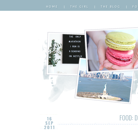
HOME
|
THE GIRL
|
THE BLOG
|
FO
FOOD: 
16
SEP
2011