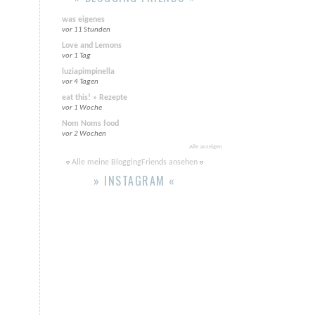
was eigenes
vor 11 Stunden
Love and Lemons
vor 1 Tag
luziapimpinella
vor 4 Tagen
eat this! » Rezepte
vor 1 Woche
Nom Noms food
vor 2 Wochen
Alle anzeigen
Alle meine BloggingFriends ansehen
» INSTAGRAM «