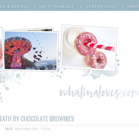
OD & RECIPES
|
DO IT YOURSELF
|
LOVELYPLACES
|
IMP
DEATH BY CHOCOLATE BROWNIES
TAGS:
DELICIOUS DAY
,
FOOD