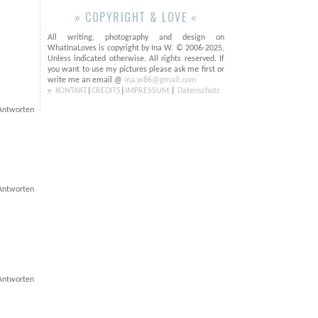
» COPYRIGHT & LOVE «
All writing, photography and design on
WhatInaLoves is copyright by Ina W. © 2006-2025,
Unless indicated otherwise. All rights reserved. If
you want to use my pictures please ask me first or
write me an email @
ina.w86@gmail.com
KONTAKT
|
CREDITS
|
IMPRESSUM
|
Datenschutz
Antworten
Antworten
Antworten