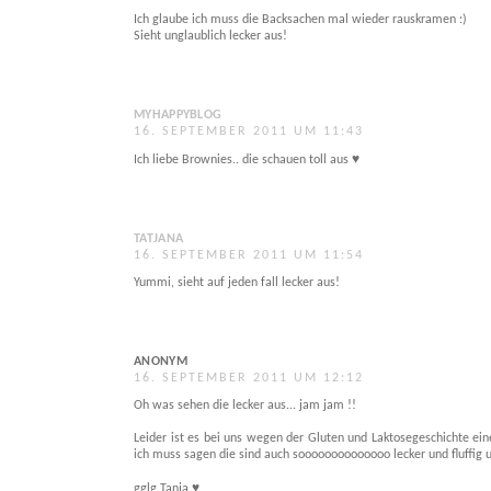
Ich glaube ich muss die Backsachen mal wieder rauskramen :)
Sieht unglaublich lecker aus!
MYHAPPYBLOG
16. SEPTEMBER 2011 UM 11:43
Ich liebe Brownies.. die schauen toll aus ♥
TATJANA
16. SEPTEMBER 2011 UM 11:54
Yummi, sieht auf jeden fall lecker aus!
ANONYM
16. SEPTEMBER 2011 UM 12:12
Oh was sehen die lecker aus... jam jam !!
Leider ist es bei uns wegen der Gluten und Laktosegeschichte eine
ich muss sagen die sind auch soooooooooooooo lecker und fluffig u
gglg Tanja ♥