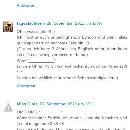
Antworten
tageslächlerin
26. September 2011 um 17:47
Ohh, wie schöön!!! :)
Ich möchte auch unbedingt nach London und wenn alles
gut klappt darf ich nächstes Jahr hin! :3
(Gut so, ich hatte 2 Jahre kein Englisch mehr, dann kann
ich mich ein wenig verbessern - haha.)
Wow *___________*
so viele Uhren <3 ich wär wahrscheinlich dort im Paradies!!!
*_*
London hat wirklich sehr schöne Sehenswürdigkeiten :)
Antworten
Miss Ginie
26. September 2011 um 18:11
OMG OMG *_________*
Wunderschöner Bericht wie immer .. und die Kettchen sind
ja mal megaaaa <3 <3 <3
Da muss ich dringend hin wenn ich wieder in London bin :D