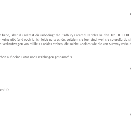
t habe, aber du solltest dir unbedingt die Cadbury Caramel Nibbles kaufen. Ich LIEEEEBE
ine gibt (und oooh ja, ich leide ganz schön, seitdem sie leer sind, weil sie so großartig si
ne Verkaufwagen von Millie's Cookies stehen, die solche Cookies wie die von Subway verkau
schon auf deine Fotos und Erzählungen gespannt! :)
en! :D