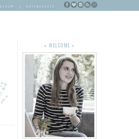
RESSUM
|
DATENSCHUTZ
» WELCOME «