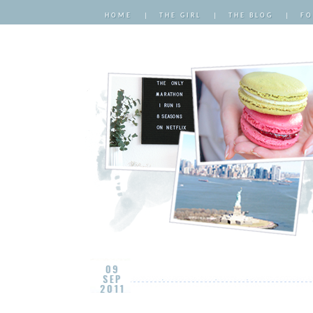
HOME
|
THE GIRL
|
THE BLOG
|
FO
09
SEP
2011