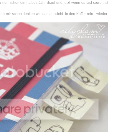
 ja nun schon ein halbes Jahr drauf und jetzt wenn es fast soweit ist
ann mir schon denken wie das aussieht: In den Koffer rein - wieder