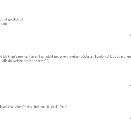
 ist göttlich ;D
ndon :)
 und ich krieg's momentan einfach nicht gebacken, meinen nächsten London-Urlaub zu planen.
(Falls du welche posten solltest^^)
level 120 haben^^ das sind noch 8 Level *freu*