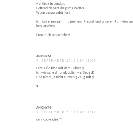
viel Spaß in London.
Hoffentlich habt ihr gutes Wetter.
Wann genau gehts los?
Ich fahre morgen mit meinem Freund und unseren Familien auf 
bequatschen.
Freu mich schon sehr :)
ANONYM
9. SEPTEMBER 2011 UM 11:09
Echt süße Idee mit dem Führer ;)
Ich wünsche dir unglaublich viel Spaß :D
Und nimm ja nicht zu wenig Zeug mit ;)
♥
ANONYM
9. SEPTEMBER 2011 UM 11:12
sehr coole idee ^^