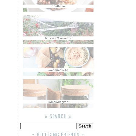
» SEARCH «
» BLOGGING FRIENDS «