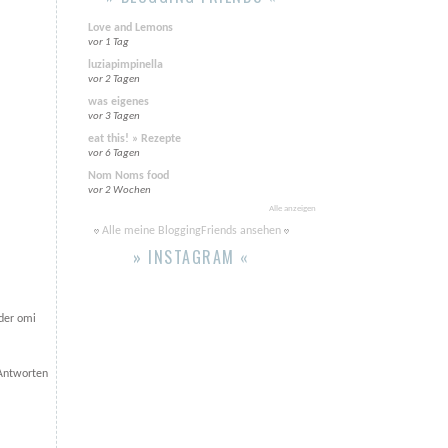
Love and Lemons
vor 1 Tag
luziapimpinella
vor 2 Tagen
was eigenes
vor 3 Tagen
eat this! » Rezepte
vor 6 Tagen
Nom Noms food
vor 2 Wochen
Alle anzeigen
Alle meine BloggingFriends ansehen
» INSTAGRAM «
der omi
Antworten