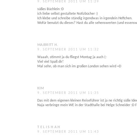
9. SEPTEMBER 2011 UM 11:29
süßes Büchlein :D
ich liebe selbst gestaltete Notizbücher :)
Ich klebe und schreibe ständig irgendwas in irgendein Heftchen.
Wofür benutzt du dieses? Hast du alle sehenswerten (und essensw
MAJBRITT H.
9. SEPTEMBER 2011 UM 11:32
Waaah, stimmt ja du fliegst Montag ja auch (:
Viel viel Spaß dir!
Mal sehn, ob man sich im großen London sehen wird =D
KIM
9. SEPTEMBER 2011 UM 11:35
Das mit dem eigenen kleinen Reiseführer ist ja ne richtig süße Ide
Naja verbringe mein WE in der Stadthalle bei Helge Schneider :D F
T E L I S H A H
9. SEPTEMBER 2011 UM 11:43