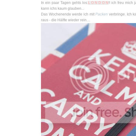
In ein paar Tagen gehts los:
L O N D O N
!! ich freu mich
kann ichs kaum glauben...
Das Wochenende werde ich mit
Packen
verbringe. Ich k
raus - die Hälfte wieder rein....