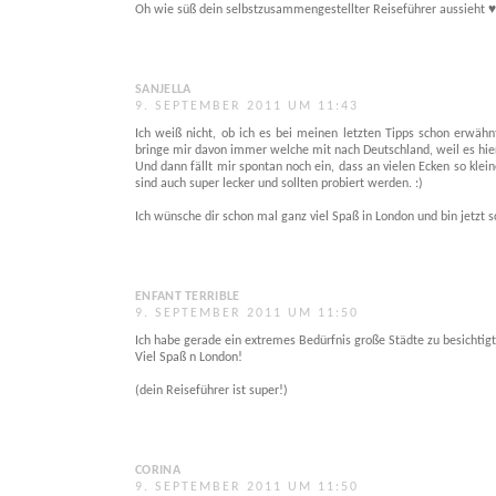
Oh wie süß dein selbstzusammengestellter Reiseführer aussieht ♥
SANJELLA
9. SEPTEMBER 2011 UM 11:43
Ich weiß nicht, ob ich es bei meinen letzten Tipps schon erwähn
bringe mir davon immer welche mit nach Deutschland, weil es hier ke
Und dann fällt mir spontan noch ein, dass an vielen Ecken so klei
sind auch super lecker und sollten probiert werden. :)
Ich wünsche dir schon mal ganz viel Spaß in London und bin jetzt 
ENFANT TERRIBLE
9. SEPTEMBER 2011 UM 11:50
Ich habe gerade ein extremes Bedürfnis große Städte zu besichtigt
Viel Spaß n London!
(dein Reiseführer ist super!)
CORINA
9. SEPTEMBER 2011 UM 11:50