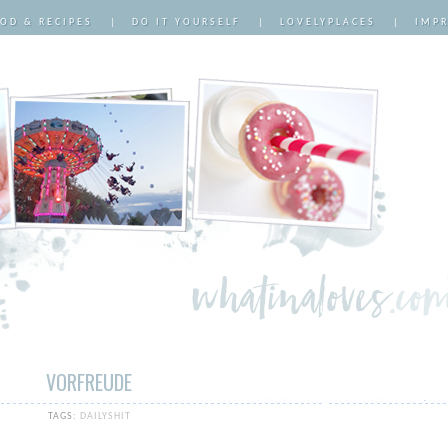
OD & RECIPES
|
DO IT YOURSELF
|
LOVELYPLACES
|
IMP
VORFREUDE
TAGS:
DAILYSHIT