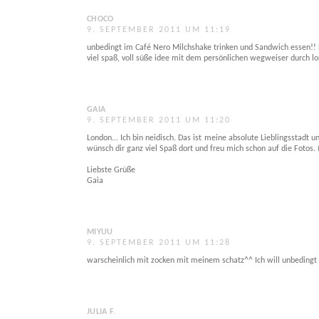
CHOCO
9. SEPTEMBER 2011 UM 11:19
unbedingt im Café Nero Milchshake trinken und Sandwich essen!! Es
viel spaß, voll süße idee mit dem persönlichen wegweiser durch lo
GAIA
9. SEPTEMBER 2011 UM 11:20
London... Ich bin neidisch. Das ist meine absolute Lieblingsstadt
wünsch dir ganz viel Spaß dort und freu mich schon auf die Fotos. 
Liebste Grüße
Gaia
MIYUU
9. SEPTEMBER 2011 UM 11:28
warscheinlich mit zocken mit meinem schatz^^ Ich will unbedingt 
JULIA F.