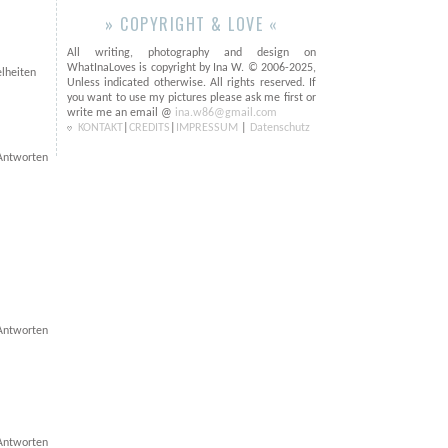
» COPYRIGHT & LOVE «
All writing, photography and design on
WhatInaLoves is copyright by Ina W. © 2006-2025,
lheiten
Unless indicated otherwise. All rights reserved. If
you want to use my pictures please ask me first or
write me an email @
ina.w86@gmail.com
KONTAKT
|
CREDITS
|
IMPRESSUM
|
Datenschutz
Antworten
Antworten
Antworten