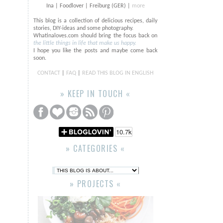
Ina | Foodlover | Freiburg (GER) |
more
This blog is a collection of delicious recipes, daily
stories, DIY-ideas and some photography.
Whatinaloves.com should bring the focus back on
the little things in life that make us happy.
I hope you like the posts and maybe come back
soon.
CONTACT
|
FAQ
|
READ THIS BLOG IN ENGLISH
» KEEP IN TOUCH «
» CATEGORIES «
» PROJECTS «