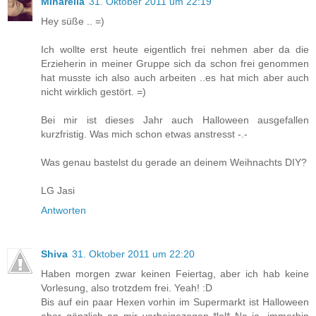
Minarella
31. Oktober 2011 um 22:19
Hey süße .. =)
Ich wollte erst heute eigentlich frei nehmen aber da die
Erzieherin in meiner Gruppe sich da schon frei genommen
hat musste ich also auch arbeiten ..es hat mich aber auch
nicht wirklich gestört. =)
Bei mir ist dieses Jahr auch Halloween ausgefallen
kurzfristig. Was mich schon etwas anstresst -.-
Was genau bastelst du gerade an deinem Weihnachts DIY?
LG Jasi
Antworten
Shiva
31. Oktober 2011 um 22:20
Haben morgen zwar keinen Feiertag, aber ich hab keine
Vorlesung, also trotzdem frei. Yeah! :D
Bis auf ein paar Hexen vorhin im Supermarkt ist Halloween
aber gänzlich an mir vorbeigezogen *lol* Na ja, immerhin