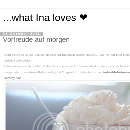
...what Ina loves ❤
31 Oktober 2011
Vorfreude auf morgen
Leider gehöre ich zu den wenigen die heute am Brückentag arbeiten müssen... Aber ich will mich nicht
schönen Sachen geplant.
Später wird erstmal ein Kuchen für den Geburtstag meiner Sis morgen gebacken, dann
werde ich heute A
morgen habe ich ein kleines Herbstshooting mit M geplant. Ich habe also viel vor -
leider steht Halloween
unterwegs sind
-...