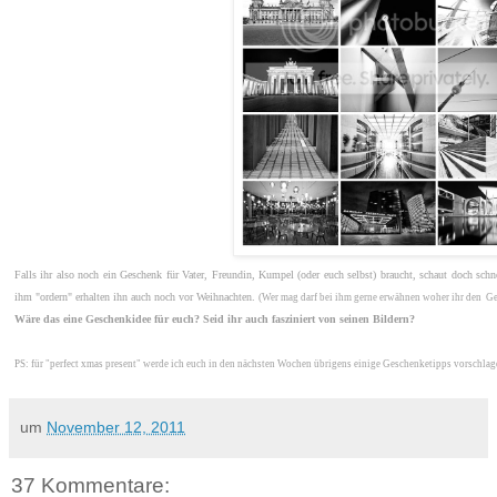
Falls ihr also noch ein Geschenk für Vater, Freundin, Kumpel (oder euch selbst) braucht, schaut doch sch
ihm "ordern" erhalten ihn auch noch vor Weihnachten.
(Wer mag darf bei ihm gerne erwähnen woher ihr den G
Wäre das eine Geschenkidee für euch? Seid ihr auch fasziniert von seinen Bildern?
PS: für "perfect xmas present" werde ich euch in den nächsten Wochen übrigens einige Geschenketipps vorschla
um
November 12, 2011
37 Kommentare: