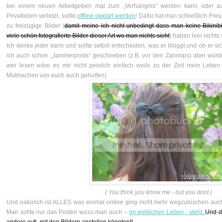
bei einem neuen Arbeitgeben mal zum „Verhängnis“ werden kann oder 
Privatleben verletzt, sollte
offline geklärt werden
! Dafür hat man schließlich Fre
zu freizügige Bilder (
damit meine ich nicht unbedingt dass man keine Bikinibil
viele schön fotografierte Bilder dieser Art wo man nichts sieht
) haben hier nichts 
Ich denke jeder kann und sollte selbst entscheiden, was er bloggt und ob er si
ich auch schon „Jammerposts“ geschrieben (z.B. vor den Zahnops) aber würde
wer lesen wäre es mir nicht peinlich einfach weils zu der Zeit mein Leben
Mutmachen von euch auch geholfen).
{ You think you know me - but you dont }
Und natürlich ist ALLES was einmal online ging nicht mehr wegzulöschen auc
Man sollte nur das Posten wozu man auch –
im wirklichen Leben - steht.
Und d
andere evtl. mit den Bildern anstellen könnten!!