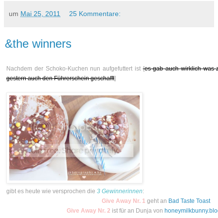
um
Mai 25, 2011
25 Kommentare:
&the winners
Nachdem der Schoko-Kuchen nun aufgefuttert ist
[
es gab auch wirklich was 
gestern auch den Führerschein geschafft
]
gibt es heute wie versprochen die
3 Gewinnerinnen
:
Give Away Nr. 1
geht an
Bad Taste Toast
Give Away Nr. 2
ist für an Dunja von
honeymilkbunny.blo