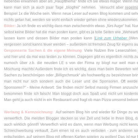
nebenbei erwähnen aber als „Hauptthema“ finde ich sie etwas mager. Wenn man
kann man sich ja auch paar Tage „blogfrei“ nehmen. Versucht aber
regelm
Beispiel 1x die Woche sein. Wenn neue Leser auf euren Blog kommen und sehe
nichts getan hat, werden sie wohl einfach wieder gehen ohne wiederzukommen
Bilder:
Ja ich finde es wichtig dass man zwischendrin etwas „fürs Auge“ hat. N
selbst keine Bilder hat die man posten kann, gibt es ja tolle Seiten wie „Weheart
lassen kann und dessen Bilder man posten kann [
Link zum Urheber
(Wenn
vergessen sonst kanns teuer werden – außerdem ist fremdes Zeug für eigens a
Gesponserte Sachen & die eigene Meinung
:
Viele Nutzen Ihre Leserzahle
und hier und da mal was testen zu können. Dagegen gibt es eigentlich nichts z
nurnoch über z.b. die neusten LE s von der Firma xy blogt nur weil man
Mischung machts! Außerdem finde ich es wichtig, dass man beim Bewerten wir
Sachen zu beschönigen oder „Billigschmuck“ als hochwertig zu bezeichnen bring
man nicht nur sich sondern auch die Leser und die Sponsoren. Oft werde
Sponsoren?" - Meine Antwort: Sie finden mich! Selbst massig Firmen anzusc
bekommen finde ich falsch! Man bloggt doch aus Spaß und nicht um koste
Man geht ja auch nicht in ein Restaurant und fragt ob man Pizza umsonst bekom
Werbung & Kennzeichnung:
Auf seinem Blog hin und wieder für Dinge zu wer
verwerflich. Die meisten Blogger stecken so viel Zeit und liebe in Ihren Blog
auch wirklich gönnt!! Verwerflich wird es dann, wenn man Werbung nicht kenn
Schleichwerbung verkauft. Zum einen ist es auch verboten - zum anderen soll
entscheiden, auf seinem Blog mit offenen Karten spielen zu wollen! Das ist nu