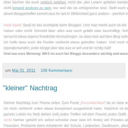
über Sachen die euch
wirklich gefallen
, nicht die „den Lesern gefallen werden“
nicht j
emand anderes zu sein
, nur weil die sie erfolgreicher sind. Stellt euch 
einem Bloggertreffen kommt raus ihr seit in Wirklichkeit ganz anders – peinlich 
Habt Spaß!
Spaß ist das wichtigste beim Bloggen. Und man merkt auch ob die
haben oder nicht! Schreibt über alles was euch gefällt oder beschäftigt, Sc
versucht etwas eigene Kreativität reinzubringen, so dass man auf dem Blog sofort 
Ich hoffe dass euch die Punkte vielleicht etwas geholfen haben.
Und noch ma
irgendjemanden, jeder bloggt über das was er will und für richtig hält!
Und nun eure Meinung: WAS ist euch bei Bloggs besonders wichtig und worauf
um
Mai 31, 2011
106 Kommentare:
"kleiner" Nachtrag
Kleiner Nachtrag zum Thema unten. Zum Punkt „
Persönlichkeit
“ da so viele
ich mich vielleicht unten etwas kompliziert ausgedrückt habe. Natürlich ist d
ganzes Leben ins Netz stellen sollt, jedes Treffen mit dem Freund, jedes Outfit .
nicht
hierher gehört! Ich selbst schreibe zwar (wie ich finde) viel Privates 
Freunden, Probleme beim Arbeiten/in der Schule, Lästereien, Sauftouren, all