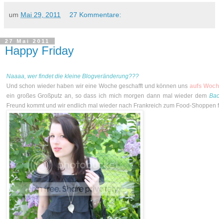
um
Mai 29, 2011
27 Kommentare:
27 Mai 2011
Happy Friday
Naaaa, w
er findet die kleine Blogveränderung???
Und schon wieder haben wir eine Woche geschafft und können uns
aufs
Woch
ein großes Großputz an, so dass ich mich morgen dann mal wieder dem
Ba
Freund kommt und wir endlich mal wieder nach Frankreich zum Food-Shoppen f