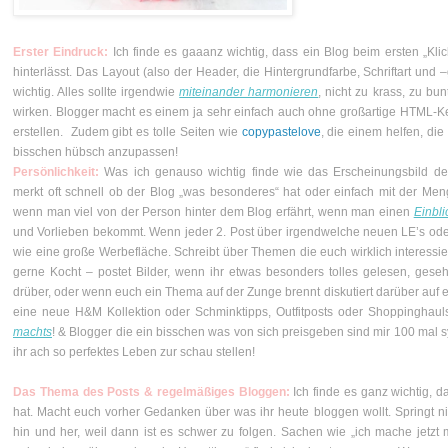
Erster Eindruck:
Ich finde es gaaanz wichtig, dass ein Blog beim ersten „Kl
hinterlässt. Das Layout (also der Header, die Hintergrundfarbe, Schriftart und 
wichtig. Alles sollte irgendwie
miteinander harmonieren
, nicht zu krass, zu bu
wirken. Blogger macht es einem ja sehr einfach auch ohne großartige HTML-K
erstellen. Zudem gibt es tolle Seiten wie
copypastelove
, die einem helfen, di
bisschen hübsch anzupassen!
Persönlichkeit:
Was ich genauso wichtig finde wie das Erscheinungsbild de
merkt oft schnell ob der Blog „was besonderes“ hat oder einfach mit der Meng
wenn man viel von der Person hinter dem Blog erfährt, wenn man einen
Einbli
und Vorlieben bekommt. Wenn jeder 2. Post über irgendwelche neuen LE’s oder 
wie eine große Werbefläche. Schreibt über Themen die euch wirklich interess
gerne Kocht – postet Bilder, wenn ihr etwas besonders tolles gelesen, geseh
drüber, oder wenn euch ein Thema auf der Zunge brennt diskutiert darüber auf 
eine neue H&M Kollektion oder Schminktipps, Outfitposts oder Shoppinghau
machts
! & Blogger die ein bisschen was von sich preisgeben sind mir 100 mal 
ihr ach so perfektes Leben zur schau stellen!
Das Thema des Posts & regelmäßiges Bloggen:
Ich finde es ganz wichtig, d
hat. Macht euch vorher Gedanken über was ihr heute bloggen wollt. Springt n
hin und her, weil dann ist es schwer zu folgen. Sachen wie „ich mache jet