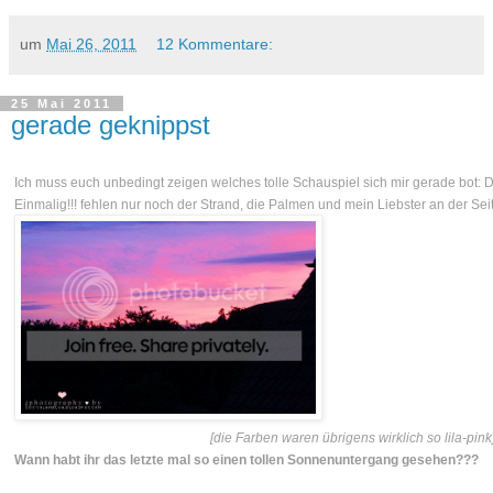
um
Mai 26, 2011
12 Kommentare:
25 Mai 2011
gerade geknippst
Ich muss euch unbedingt zeigen welches tolle Schauspiel sich mir gerade bot: D
Einmalig!!! fehlen nur noch der Strand, die Palmen und mein Liebster an der Seit
[die Farben waren übrigens wirklich so lila-pink
Wann habt ihr das letzte mal so einen tollen Sonnenuntergang gesehen???