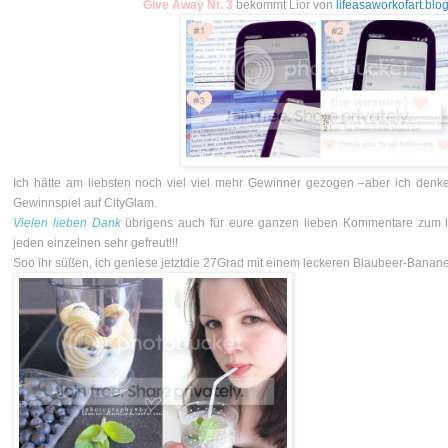
Give Away Nr. 3
bekommt Lior von
lifeasaworkofart.blo
Ich hätte am liebsten noch viel viel mehr Gewinner gezogen –aber ich denke 
Gewinnspiel auf CityGlam.
Vielen lieben Dank
übrigens auch für eure ganzen lieben Kommentare zum le
jeden einzelnen sehr gefreut!!!
Soo ihr süßen, ich geniese jetztdie 27Grad mit einem leckeren Blaubeer-Banan