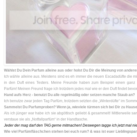
Wählst Du Dein Parfum alleine aus oder holst Du Dir die Meinung von anderen
Ich wähle alleine aus. Meistens sind es eh immer die neuen Escadadüfte die mir
in den Duft eines Testers. Meine Freunde haben zum Beispiel einen gan
Parfüm! Meinen Freund frage ich trotzdem jedes mal wie er den Duft findet bevor 
Hand aufs Herz - benutzt Du alle regelmäßig oder setzen manche Staub an?
Ich benutze zwar jeden Tag Parfüm, trotzdem setzten die „Winterdüfte“ im Somm
Sammelst Du Parfumproben? Wenn ja, wieviele türmen sich bei Dir zu Haus
Als ich jünger war habe ich sie abgöttisch geliebt & gesammelt! Mittlerweile sa
verstaue sie als „Notfallparfüm“ in der Handtasche.
Jeder der mag darf den TAG gerne mitmachen! Deswegen tagge ich jetzt mal n
Wie viel Parfümfläschchen stehen bei euch rum? & was ist euer Lieblingspa