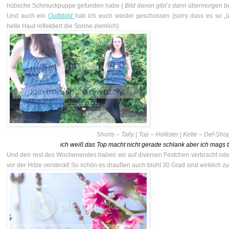
hübsche Schmuckpuppe gefunden habe {
Bild davon gibt’s dann übermorgen b
Und auch ein
Outfitbild
hab ich euch wieder geschossen {sorry dass es so „üb
helle Haut reflektiert die Sonne ziemlich}
Shorts – Tally | Top – Hollister | Kette – Def-Sho
ich weiß das Top macht nicht gerade schlank aber ich mags tr
Und den rest des Wochenendes haben wir auf diversen Festchen verbracht od
vor der Hitze versteckt! So schön es draußen auch blüht 30 Grad sind wirklich zu 