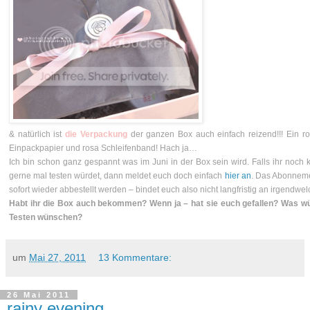
& natürlich ist
die Verpackung
der ganzen Box auch einfach reizend!!! Ein r
Einpackpapier und rosa Schleifenband! Hach ja…
Ich bin schon ganz gespannt was im Juni in der Box sein wird. Falls ihr noch 
gerne mal testen würdet, dann meldet euch doch einfach
hier an
. Das Abonnem
sofort wieder abbestellt werden – bindet euch also nicht langfristig an irgendwel
Habt ihr die Box auch bekommen? Wenn ja – hat sie euch gefallen? Was wü
Testen wünschen?
um
Mai 27, 2011
13 Kommentare:
26 Mai 2011
rainy evening