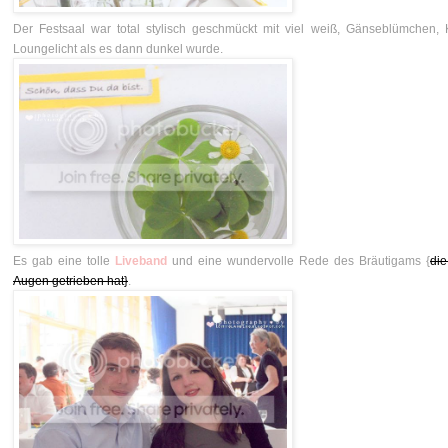
Der Festsaal war total stylisch geschmückt mit viel weiß, Gänseblümchen,
Loungelicht als es dann dunkel wurde.
Es gab eine tolle
Liveband
und eine wundervolle Rede des Bräutigams {
die
Augen getrieben hat}
.