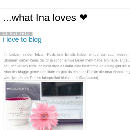
...what Ina loves ❤
31 Mai 2011
i love to blog
Ihr Lieben, in den letzten Posts und Emails haben einige von euch gefragt
Bloggen“ geben kann, da ich ja schon einige Leser mehr habe! Ich habe lange ü
soll, schließlich finde ich nicht dass es dafür eine bestimmte Anleitung gibt di
Aber ich blogge gerne und finde es gibt da ein paar Punkte die man einhalten
wird. [wie ihr die Punkte interpretiert bleibt euch überlassen]