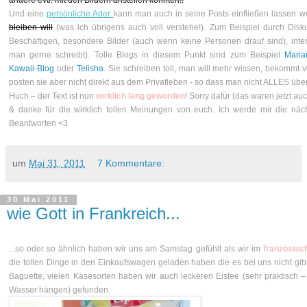
Und eine
persönliche Ader
kann man auch in seine Posts einfließen lassen 
bleiben will
(was ich übrigens auch voll verstehe!). Zum Beispiel durch Dis
Beschäftigen, besondere Bilder (auch wenn keine Personen drauf sind), int
man gerne schreibt). Tolle Blogs in diesem Punkt sind zum Beispiel
Maria
Kawaii-Blog
oder
Telisha
. Sie schreiben toll, man will mehr wissen, bekommt v
posten sie aber nicht direkt aus dem Privatleben - so dass man nicht ALLES über
Huch – der Text ist nun
wirklich lang geworden
! Sorry dafür (das waren jetzt au
& danke für die wirklich tollen Meinungen von euch. Ich werde mir die nä
Beantworten <3
um
Mai 31, 2011
7 Kommentare:
30 Mai 2011
wie Gott in Frankreich...
...so oder so ähnlich haben wir uns am Samstag gefühlt als wir im
französis
die tollen Dinge in den Einkaufswagen geladen haben die es bei uns nicht gi
Baguette, vielen Käsesorten haben wir auch leckeren Eistee (sehr praktisch – 
Wasser hängen) gefunden.