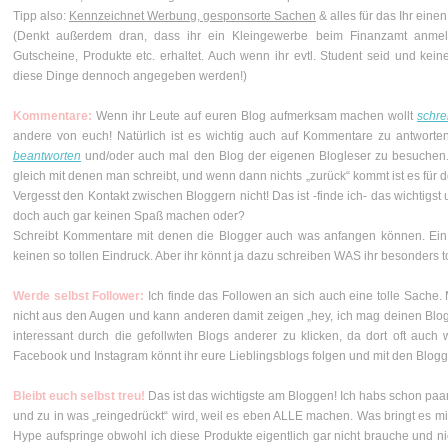
Tipp also:
Kennzeichnet Werbung, gesponsorte Sachen
& alles für das Ihr eine
(Denkt außerdem dran, dass ihr ein Kleingewerbe beim Finanzamt anmeld
Gutscheine, Produkte etc. erhaltet. Auch wenn ihr evtl. Student seid und ke
diese Dinge dennoch angegeben werden!)
Kommentare:
Wenn ihr Leute auf euren Blog aufmerksam machen wollt
schre
andere von euch! Natürlich ist es wichtig auch auf Kommentare zu antworte
beantworten
und/oder auch mal den Blog der eigenen Blogleser zu besuchen
gleich mit denen man schreibt, und wenn dann nichts „zurück“ kommt ist es für
Vergesst den Kontakt zwischen Bloggern nicht! Das ist -finde ich- das wichtig
doch auch gar keinen Spaß machen oder?
Schreibt Kommentare mit denen die Blogger auch was anfangen können. Ein l
keinen so tollen Eindruck. Aber ihr könnt ja dazu schreiben WAS ihr besonders tol
Werde selbst Follower:
Ich finde das Followen an sich auch eine tolle Sache. 
nicht aus den Augen und kann anderen damit zeigen „hey, ich mag deinen Blog“
interessant durch die gefollwten Blogs anderer zu klicken, da dort oft auch 
Facebook und Instagram könnt ihr eure Lieblingsblogs folgen und mit den Blog
Bleibt euch selbst treu!
Das ist das wichtigste am Bloggen! Ich habs schon paa
und zu in was „reingedrückt“ wird, weil es eben ALLE machen. Was bringt es mi
Hype aufspringe obwohl ich diese Produkte eigentlich gar nicht brauche und ni