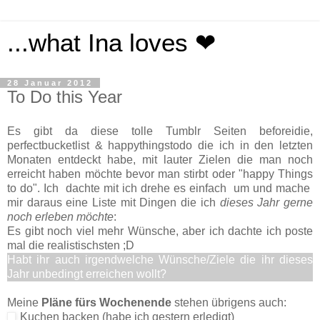
...what Ina loves ❤
28 Januar 2012
To Do this Year
Es gibt da diese tolle Tumblr Seiten beforeidie,
perfectbucketlist & happythingstodo die ich in den letzten
Monaten entdeckt habe, mit lauter Zielen die man noch
erreicht haben möchte bevor man stirbt oder "happy Things
to do". Ich dachte mit ich drehe es einfach um und mache
mir daraus eine Liste mit Dingen die ich
dieses Jahr gerne
noch erleben möchte
:
Es gibt noch viel mehr Wünsche, aber ich dachte ich poste
mal die realistischsten ;D
Habt ihr auch irgendwelche Wünsche/Ziele die ihr dieses
Jahr unbedingt erreichen wollt?
Meine
Pläne fürs Wochenende
stehen übrigens auch:
Kuchen backen (habe ich gestern erledigt)