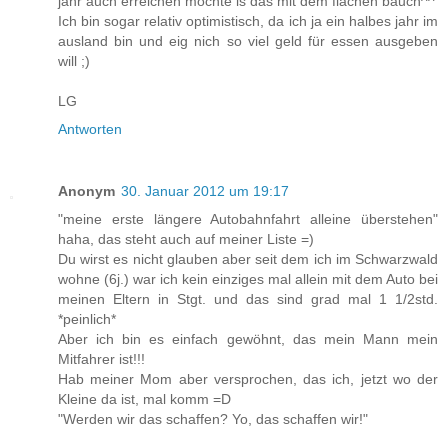
jahr auch erreichen möchte is das mit dem flachen bauch^^
Ich bin sogar relativ optimistisch, da ich ja ein halbes jahr im
ausland bin und eig nich so viel geld für essen ausgeben
will ;)
LG
Antworten
Anonym
30. Januar 2012 um 19:17
"meine erste längere Autobahnfahrt alleine überstehen"
haha, das steht auch auf meiner Liste =)
Du wirst es nicht glauben aber seit dem ich im Schwarzwald
wohne (6j.) war ich kein einziges mal allein mit dem Auto bei
meinen Eltern in Stgt. und das sind grad mal 1 1/2std.
*peinlich*
Aber ich bin es einfach gewöhnt, das mein Mann mein
Mitfahrer ist!!!
Hab meiner Mom aber versprochen, das ich, jetzt wo der
Kleine da ist, mal komm =D
"Werden wir das schaffen? Yo, das schaffen wir!"