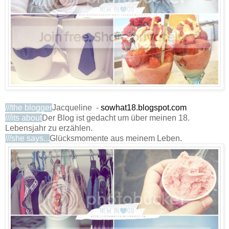
///the blogger
Jacqueline
-
sowhat18.blogspot.com
///its about
Der Blog ist gedacht um über meinen 18.
Lebensjahr zu erzählen.
///she says...
Glücksmomente aus meinem Leben.