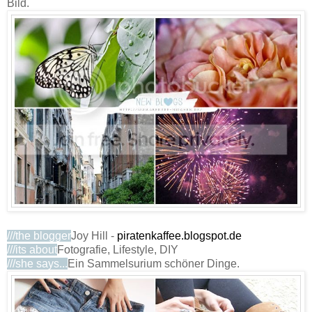
Bild.
///the blogger
Joy Hill -
piratenkaffee.blogspot.de
///its about
Fotografie, Lifestyle, DIY
///she says...
Ein Sammelsurium schöner Dinge.