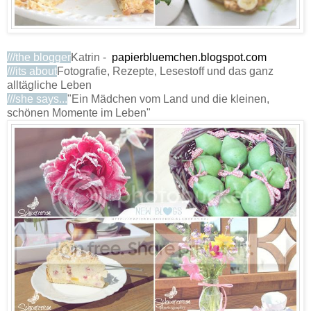
///the blogger
Katrin -
papierbluemchen.blogspot.com
///its about
Fotografie, Rezepte, Lesestoff und das ganz
alltägliche Leben
///she says...
"Ein Mädchen vom Land und die kleinen,
schönen Momente im Leben"