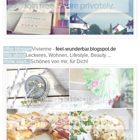
///the blogger
Vivienne -
feel-wunderbar.blogspot.de
///its about
Leckeres, Wohnen, Lifestyle, Beauty ...
///she says...
Schönes von mir, für Dich!