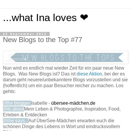
...what Ina loves ❤
22 September 2012
New Blogs to the Top #77
Nun wird es endlich mal wieder Zeit für ein paar neue New
Blogs. Was New Blogs ist? Das ist
diese Aktion
, bei der es
darum geht neuere/unbekanntere Blogs vorzustellen und sie
(hoffentlich) um ein paar Besucher reicher zu machen. Los
gehts:
///the blogger
Isabelle -
übersee-mädchen.de
///its about
Mein Leben & Photographie, Inspiration, Food,
Erleben & Entdecken
///she says...
Auf ÜberSee-Mädchen erwarten euch die
schönen Dinge des Lebens in Wort und eindrucksvollem