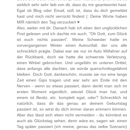
wirklich sehr sehr lieb von dir, dass du mir geantwortet hast.
Egal ob Blog oder Email, süß ist, dass du dich gemeldet
hast und mich nicht verrückt findest (: Deine Worte haben
MIR nämlich den Tag verzuckert ♥
Also, weiter mit dir. Danach hab ich eben den unglücklichen
Post gelesen und ich dachte mir auch, "Oh Gott, zum Glück
ist euch nichts passiert". Meine Schwester hatte im
vorvergangenen Winter einen Autounfall, der uns alle
schrecklich prägte. Dabei war sie nur im Auto Mitfahrer auf
der Rückbank, doch sie hatte die schwerste Verletzung,
einen Wirbel gebrochen. Und ungefähr im unteren Drittel,
dass anfangs alle dachten, sie würde querschnittsgelähmt
bleiben. Doch Gott, dankeschön, musste sie nur eine lange
Zeit einen Gips tragen und war sehr am Ende mit den
Nerven - wenn so etwas passiert, dann denkt man sich im
ersten Moment eigentlich, wieviel Glück man hat, und
einem ist Besitz, etc. komplett egal, oder? Schrecklich ist
natürlich, dass dir das genau an deinem Geburtstag
passiert ist, so wirst du dich immer daran erinnern können.
Aber das lässt sich eben nicht vermeiden - du könntest es
auch als Glückstag sehen, denn wäre es, sagen wir, einen
Tag später passiert (ich meine, genau das selbe Szenario)