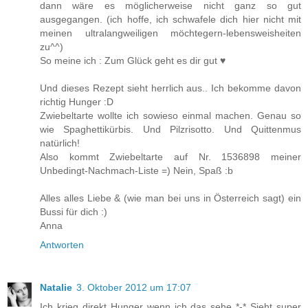
dann wäre es möglicherweise nicht ganz so gut
ausgegangen. (ich hoffe, ich schwafele dich hier nicht mit
meinen ultralangweiligen möchtegern-lebensweisheiten
zu^^)
So meine ich : Zum Glück geht es dir gut ♥
Und dieses Rezept sieht herrlich aus.. Ich bekomme davon
richtig Hunger :D
Zwiebeltarte wollte ich sowieso einmal machen. Genau so
wie Spaghettikürbis. Und Pilzrisotto. Und Quittenmus
natürlich!
Also kommt Zwiebeltarte auf Nr. 1536898 meiner
Unbedingt-Nachmach-Liste =) Nein, Spaß :b
Alles alles Liebe & (wie man bei uns in Österreich sagt) ein
Bussi für dich :)
Anna
Antworten
Natalie
3. Oktober 2012 um 17:07
Ich krieg direkt Hunger wenn ich das sehe *-* Sieht super