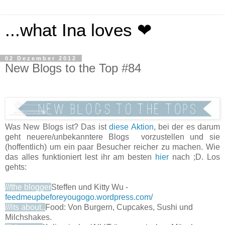
...what Ina loves ❤
02 Dezember 2012
New Blogs to the Top #84
Was New Blogs ist? Das ist
diese Aktion
, bei der es darum
geht neuere/unbekanntere Blogs vorzustellen und sie
(hoffentlich) um ein paar Besucher reicher zu machen. Wie
das alles funktioniert lest ihr am besten
hier
nach ;D. Los
gehts:
///the blogger
Steffen und Kitty Wu -
feedmeupbeforeyougogo.wordpress.com/
///its about..
Food: Von Burgern, Cupcakes, Sushi und
Milchshakes.