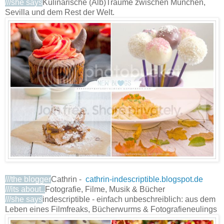
///she says
Kulinarische (Alb)Träume zwischen München,
Sevilla und dem Rest der Welt.
///the blogger
Cathrin -
cathrin-indescriptible.blogspot.de
///its about..
Fotografie, Filme, Musik & Bücher
///she says
indescriptible - einfach unbeschreiblich: aus dem
Leben eines Filmfreaks, Bücherwurms & Fotografieneulings