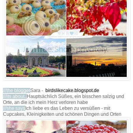
///the blogger
Sara -
birdslikecake.blogspot.de
///its about..
Hauptsächlich Süßes, ein bisschen salzig und
Orte, an die ich mein Herz verloren habe
///she says
Ich liebe es das Leben zu versüßen - mit
Cupcakes, Kleinigkeiten und schönen Dingen und Orten