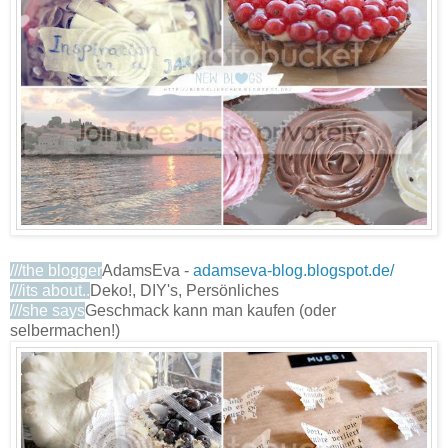
///the blogger
AdamsEva -
adamseva-blog.blogspot.de/
///its about..
Deko!, DIY's, Persönliches
///she says
Geschmack kann man kaufen (oder
selbermachen!)