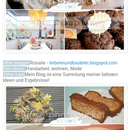
///the blogger
Rosalie -
liebeleiundbastelei.blogspot.com
///its about..
Handarbeit, wohnen, Mode
///she says
Mein Blog ist eine Sammlung meiner liebsten
Ideen und Ergebnisse!