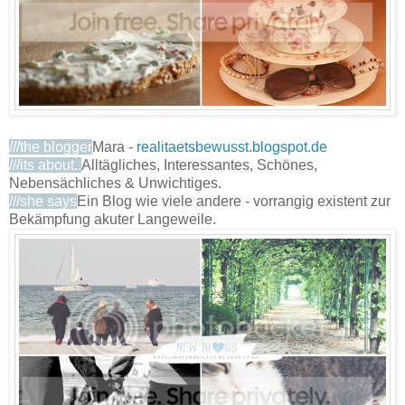
///the blogger
Mara -
realitaetsbewusst.blogspot.de
///its about..
Alltägliches, Interessantes, Schönes,
Nebensächliches & Unwichtiges.
///she says
Ein Blog wie viele andere - vorrangig existent zur
Bekämpfung akuter Langeweile.