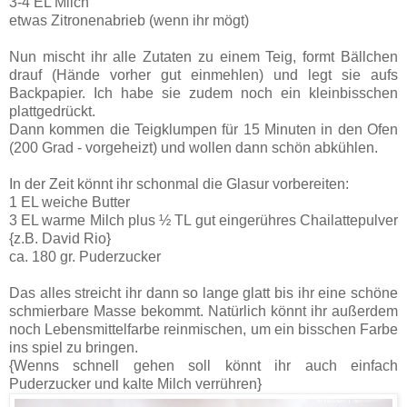
3-4 EL Milch
etwas Zitronenabrieb (wenn ihr mögt)
Nun mischt ihr alle Zutaten zu einem Teig, formt Bällchen
drauf (Hände vorher gut einmehlen) und legt sie aufs
Backpapier. Ich habe sie zudem noch ein kleinbisschen
plattgedrückt.
Dann kommen die Teigklumpen für 15 Minuten in den Ofen
(200 Grad - vorgeheizt) und wollen dann schön abkühlen.
In der Zeit könnt ihr schonmal die Glasur vorbereiten:
1 EL weiche Butter
3 EL warme Milch plus ½ TL gut eingerühres Chailattepulver
{z.B. David Rio}
ca. 180 gr. Puderzucker
Das alles streicht ihr dann so lange glatt bis ihr eine schöne
schmierbare Masse bekommt. Natürlich könnt ihr außerdem
noch Lebensmittelfarbe reinmischen, um ein bisschen Farbe
ins spiel zu bringen.
{Wenns schnell gehen soll könnt ihr auch einfach
Puderzucker und kalte Milch verrühren}