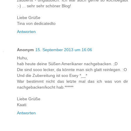
zauberst - unglaublich. Ich wär auch gerne so kochbegabt
:-) ... sehr sehr schöner Blog!
Liebe Grüße
Tina von dedicatedto
Antworten
Anonym
15. September 2013 um 16:06
Huhu,
hab heute deine Süßen Amerikaner nachgebacken. ;D
Die sind sooo lecker, da könnte man sich glatt reinlegen. :O
Und die Zubereitung ist soo Esey *__*
War bestimmt nicht das letzte mal das ich was von dir
nachgebacken/kocht hab.******
Liebe Grüße
Kaati
Antworten