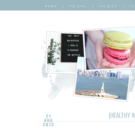
HOME
|
THE GIRL
|
THE BLOG
|
FO
{HEALTHY W
21
AUG
2013