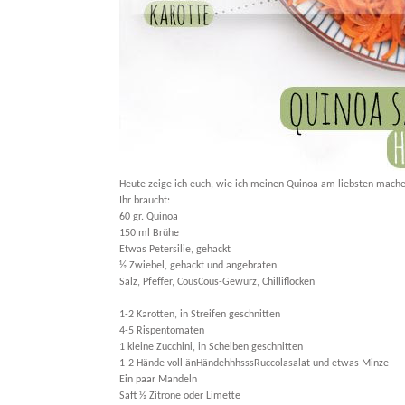
Heute zeige ich euch, wie ich meinen Quinoa am liebsten mache 
Ihr braucht:
60 gr. Quinoa
150 ml Brühe
Etwas Petersilie, gehackt
½ Zwiebel, gehackt und angebraten
Salz, Pfeffer, CousCous-Gewürz, Chilliflocken
1-2 Karotten, in Streifen geschnitten
4-5 Rispentomaten
1 kleine Zucchini, in Scheiben geschnitten
1-2 Hände voll änHändehhhsssRuccolasalat und etwas Minze
Ein paar Mandeln
Saft ½ Zitrone oder Limette