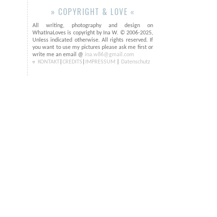
» COPYRIGHT & LOVE «
All writing, photography and design on
WhatInaLoves is copyright by Ina W. © 2006-2025,
Unless indicated otherwise. All rights reserved. If
you want to use my pictures please ask me first or
write me an email @
ina.w86@gmail.com
KONTAKT
|
CREDITS
|
IMPRESSUM
|
Datenschutz