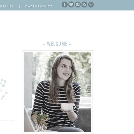
RESSUM
|
DATENSCHUTZ
» WELCOME «