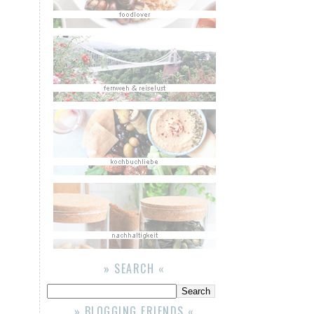
» SEARCH «
» BLOGGING FRIENDS «