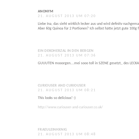
ANONYM
21. AUGUST 2013 UM 07:20
Liebe Ina, das sieht wirklich lecker aus und wird definitv nachgema
Aber 60g Quinoa für 2 Portionen? Ich selbst hätte jetzt gute 100g 
EIN DEKOHERZAL IN DEN BERGEN
21. AUGUST 2013 UM 07:36
GUUUTEN mooorgen....mei sooo toll in SZENE gesetzt,, des LECKA sc
CURIOUSER AND CURIOUSER
21. AUGUST 2013 UM 08:21
This looks so delicious! :)
http://www.curiouser-and-curiouser.co.uk/
FRAEULEINHXNIG
21. AUGUST 2013 UM 08:48