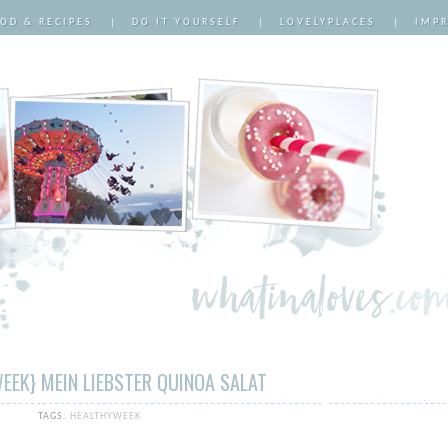
OD & RECIPES
|
DO IT YOURSELF
|
LOVELYPLACES
|
IMP
EEK} MEIN LIEBSTER QUINOA SALAT
TAGS:
HEALTHYWEEK