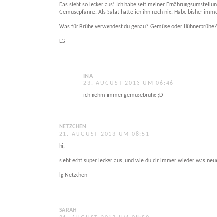
Das sieht so lecker aus! Ich habe seit meiner Ernährungsumstellung
Gemüsepfanne. Als Salat hatte ich ihn noch nie. Habe bisher imm
Was für Brühe verwendest du genau? Gemüse oder Hühnerbrühe?
LG
INA
23. AUGUST 2013 UM 06:46
ich nehm immer gemüsebrühe ;D
NETZCHEN
21. AUGUST 2013 UM 08:51
hi,
sieht echt super lecker aus, und wie du dir immer wieder was neue
lg Netzchen
SARAH