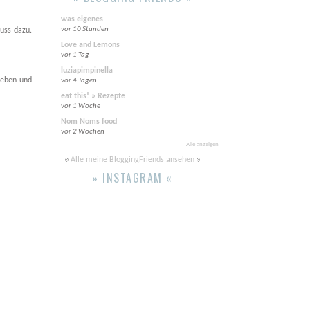
was eigenes
vor 10 Stunden
uss dazu.
Love and Lemons
vor 1 Tag
luziapimpinella
geben und
vor 4 Tagen
eat this! » Rezepte
vor 1 Woche
Nom Noms food
vor 2 Wochen
Alle anzeigen
Alle meine BloggingFriends ansehen
» INSTAGRAM «