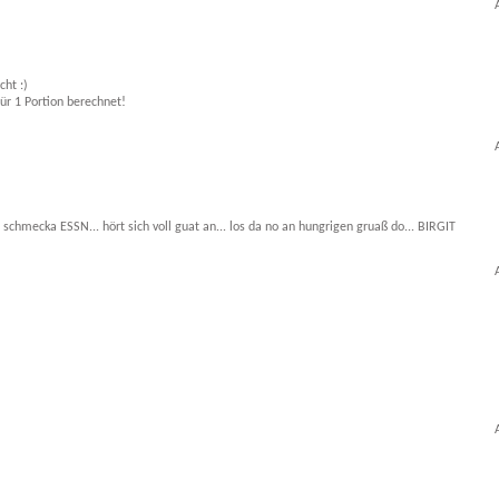
cht :)
für 1 Portion berechnet!
hmecka ESSN... hört sich voll guat an... los da no an hungrigen gruaß do... BIRGIT