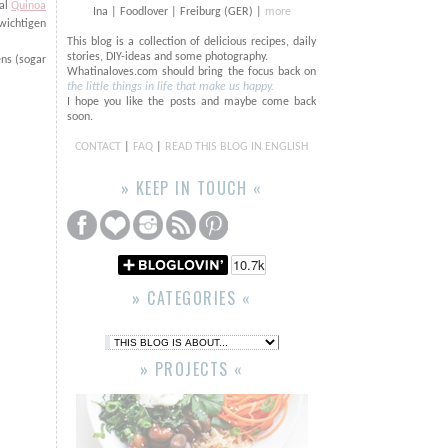
mal
Quinoa
Ina | Foodlover | Freiburg (GER) |
more
wichtigen
This blog is a collection of delicious recipes, daily
stories, DIY-ideas and some photography.
ens (sogar
Whatinaloves.com should bring the focus back on
the little things in life that make us happy.
I hope you like the posts and maybe come back
soon.
CONTACT
|
FAQ
|
READ THIS BLOG IN ENGLISH
» KEEP IN TOUCH «
» CATEGORIES «
» PROJECTS «