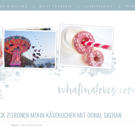
OD & RECIPES
|
DO IT YOURSELF
|
LOVELYPLACES
|
IMP
ÜCK ZITRONEN-MOHN-KÄSEKUCHEN MIT DONAL SKEHAN
TAGS:
NACHGEKOCHT