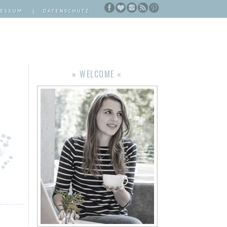
RESSUM
|
DATENSCHUTZ
» WELCOME «