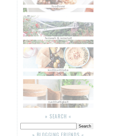
» SEARCH «
» BLOGGING FRIENDS «