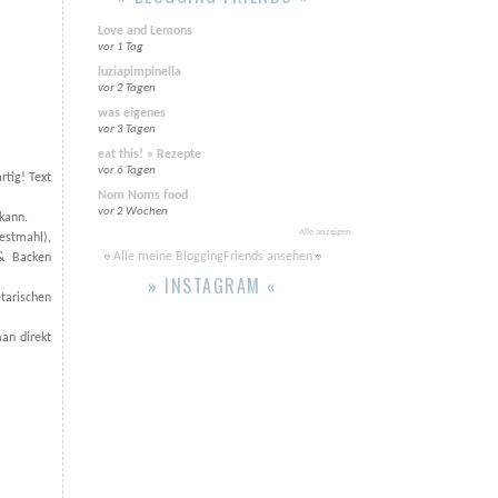
Love and Lemons
vor 1 Tag
luziapimpinella
vor 2 Tagen
was eigenes
vor 3 Tagen
eat this! » Rezepte
vor 6 Tagen
rtig! Text
Nom Noms food
vor 2 Wochen
kann.
Alle anzeigen
estmahl),
Alle meine BloggingFriends ansehen
 & Backen
» INSTAGRAM «
etarischen
man direkt