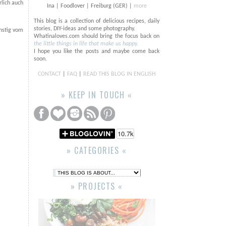
rlich auch
Ina | Foodlover | Freiburg (GER) |
more
This blog is a collection of delicious recipes, daily
stories, DIY-ideas and some photography.
ünstig vom
Whatinaloves.com should bring the focus back on
the little things in life that make us happy.
I hope you like the posts and maybe come back
soon.
CONTACT
|
FAQ
|
READ THIS BLOG IN ENGLISH
» KEEP IN TOUCH «
» CATEGORIES «
» PROJECTS «