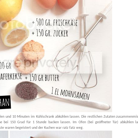
llen und 10 Minuten im Kühlschrank abkühlen lassen. Die restlichen Zutaten zusammenmi
ne bei 150 Grad für 1 Stunde backen lassen. Im Ofen (bei geöffneter Tür) abkühlen l
ste waren begeistert und der Kuchen war ratz fatz weg.