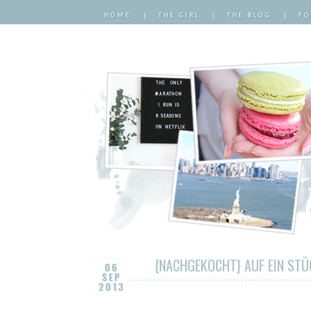
HOME
|
THE GIRL
|
THE BLOG
|
FO
{NACHGEKOCHT} AUF EIN ST
06
SEP
2013