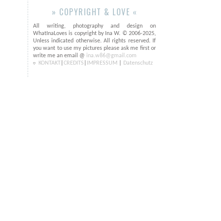
» COPYRIGHT & LOVE «
All writing, photography and design on
WhatInaLoves is copyright by Ina W. © 2006-2025,
Unless indicated otherwise. All rights reserved. If
you want to use my pictures please ask me first or
write me an email @
ina.w86@gmail.com
KONTAKT
|
CREDITS
|
IMPRESSUM
|
Datenschutz