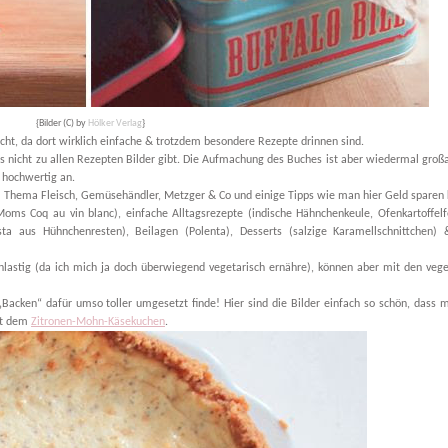
{Bilder (C) by
Hölker Verlag
}
cht, da dort wirklich einfache & trotzdem besondere Rezepte drinnen sind.
s nicht zu allen Rezepten Bilder gibt. Die Aufmachung des Buches ist aber wiedermal großa
r hochwertig an.
 Thema Fleisch, Gemüsehändler, Metzger & Co und einige Tipps wie man hier Geld sparen 
Moms Coq au vin blanc), einfache Alltagsrezepte (indische Hähnchenkeule, Ofenkartoffelf
ta aus Hühnchenresten), Beilagen (Polenta), Desserts (salzige Karamellschnittchen)
chlastig (da ich mich ja doch überwiegend vegetarisch ernähre), können aber mit den veg
„Backen“ dafür umso toller umgesetzt finde! Hier sind die Bilder einfach so schön, dass 
it dem
Zitronen-Mohn-Käsekuchen
.