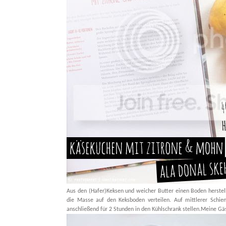
Aus den (Hafer)Keksen und weicher Butter einen Boden herste
die Masse auf den Keksboden verteilen. Auf mittlerer Schie
anschließend für 2 Stunden in den Kühlschrank stellen.Meine Gä