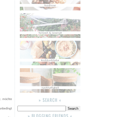
» SEARCH «
c. möchte
unbedingt
» BLOGGING FRIENDS «