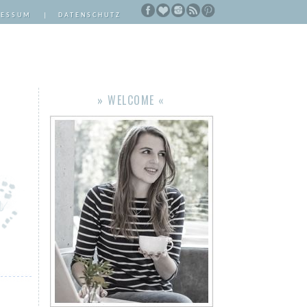
RESSUM
|
DATENSCHUTZ
» WELCOME «