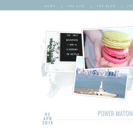
HOME
|
THE GIRL
|
THE BLOG
|
FO
POWER-MATCHA
02
APR
2014