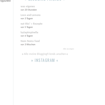
eingpunkte
was eigenes
vor 20 Stunden
Love and Lemons
vor 3 Tagen
eat this! » Rezepte
vor 5 Tagen
luziapimpinella
vor 6 Tagen
Nom Noms food
vor 3 Wochen
Alle anzeigen
Alle meine BloggingFriends ansehen
» INSTAGRAM «