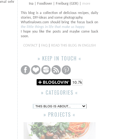
hmal sehr
Ina | Foodlover | Freiburg (GER) |
more
This blog is a collection of delicious recipes, daily
stories, DIY-ideas and some photography.
Whatinaloves.com should bring the focus back on
the little things in life that make us happy.
I hope you like the posts and maybe come back
soon.
CONTACT
|
FAQ
|
READ THIS BLOG IN ENGLISH
» KEEP IN TOUCH «
» CATEGORIES «
» PROJECTS «