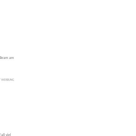
Süßkram am
IT WERBUNG
all viel