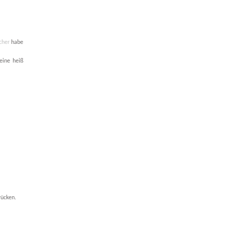
cher
habe
eine heiß
rücken.