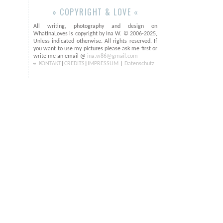
» COPYRIGHT & LOVE «
All writing, photography and design on
WhatInaLoves is copyright by Ina W. © 2006-2025,
Unless indicated otherwise. All rights reserved. If
you want to use my pictures please ask me first or
write me an email @
ina.w86@gmail.com
KONTAKT
|
CREDITS
|
IMPRESSUM
|
Datenschutz