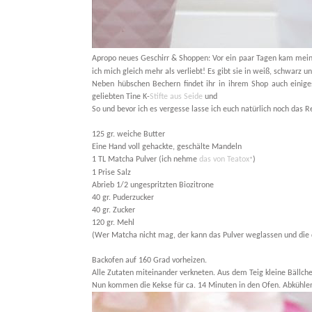
Apropo neues Geschirr & Shoppen: Vor ein paar Tagen kam mei
ich mich gleich mehr als verliebt! Es gibt sie in weiß, schwarz u
Neben hübschen Bechern findet ihr in ihrem Shop auch einig
geliebten Tine K-
Stifte aus Seide
und
So und bevor ich es vergesse lasse ich euch natürlich noch das 
125 gr. weiche Butter
Eine Hand voll gehackte, geschälte Mandeln
1 TL Matcha Pulver (ich nehme
das von Teatox
)
*
1 Prise Salz
Abrieb 1/2 ungespritzten Biozitrone
40 gr. Puderzucker
40 gr. Zucker
120 gr. Mehl
(Wer Matcha nicht mag, der kann das Pulver weglassen und die 
Backofen auf 160 Grad vorheizen.
Alle Zutaten miteinander verkneten. Aus dem Teig kleine Bällche
Nun kommen die Kekse für ca. 14 Minuten in den Ofen. Abkühle