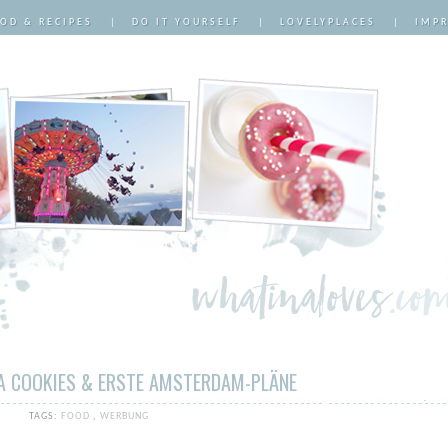
OD & RECIPES
|
DO IT YOURSELF
|
LOVELYPLACES
|
IMP
 COOKIES & ERSTE AMSTERDAM-PLÄNE
TAGS:
FOOD
,
WERBUNG