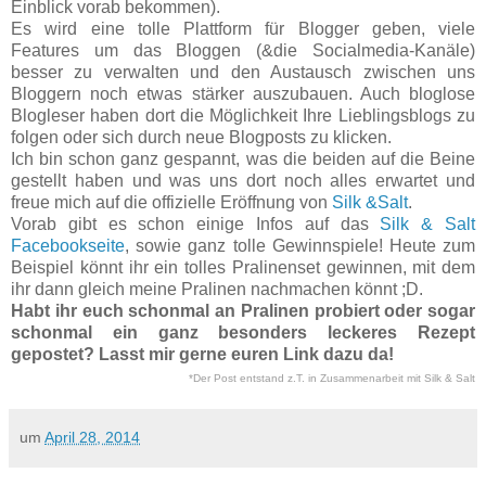
Einblick vorab bekommen).
Es wird eine tolle Plattform für Blogger geben, viele
Features um das Bloggen (&die Socialmedia-Kanäle)
besser zu verwalten und den Austausch zwischen uns
Bloggern noch etwas stärker auszubauen. Auch bloglose
Blogleser haben dort die Möglichkeit Ihre Lieblingsblogs zu
folgen oder sich durch neue Blogposts zu klicken.
Ich bin schon ganz gespannt, was die beiden auf die Beine
gestellt haben und was uns dort noch alles erwartet und
freue mich auf die offizielle Eröffnung von
Silk &Salt
.
Vorab gibt es schon einige Infos auf das
Silk & Salt
Facebookseite
, sowie ganz tolle Gewinnspiele! Heute zum
Beispiel könnt ihr ein tolles Pralinenset gewinnen, mit dem
ihr dann gleich meine Pralinen nachmachen könnt ;D.
Habt ihr euch schonmal an Pralinen probiert oder sogar
schonmal ein ganz besonders leckeres Rezept
gepostet? Lasst mir gerne euren Link dazu da!
*Der Post entstand z.T. in Zusammenarbeit mit Silk & Salt
um
April 28, 2014