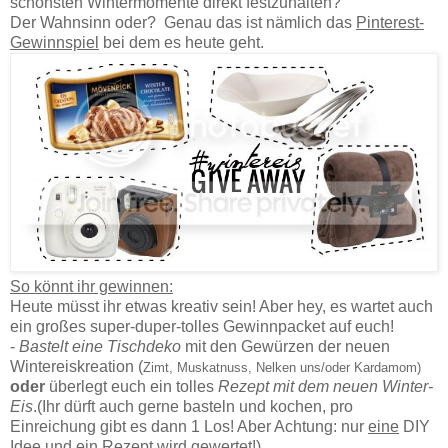
schönsten Wintermomente direkt festzuhalten?
Der Wahnsinn oder? Genau das ist nämlich das
Pinterest-
Gewinnspiel
bei dem es heute geht.
So könnt ihr gewinnen:
Heute müsst ihr etwas kreativ sein! Aber hey, es wartet auch
ein großes super-duper-tolles Gewinnpacket auf euch!
-
Bastelt eine Tischdeko
mit den Gewürzen der neuen
Wintereiskreation (
Zimt, Muskatnuss, Nelken uns/o
der
Kardamom)
oder
überlegt euch ein tolles
Rezept mit dem neuen Winter-
Eis
.(Ihr dürft auch gerne basteln und kochen, pro
Einreichung gibt es dann 1 Los! Aber Achtung: nur
eine
DIY
Idee und
ein
Rezept wird gewertet!).