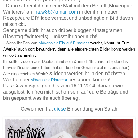
- Dann schreibt ihr mir eine Mail mit dem
Betreff „Mövenpick
Wintereis“
an
ina.w86@gmail.com
in der ihr mir euer
Rezept/eure DIY Idee verratet und unbedingt ein Bild davon
mitschickt.
Sehr gerne dürft ihr auch drüber bloggen / instagramen
(Hashtag #wintereis) – müsst ihr aber nicht!
- Wenn Ihr Fan von
Mövenpick Eis auf Pinterest
werdet, könnt Ihr Eure
„Werke“ auch dort bewundern, denn alle eingereichten Bilder könnt werden
wir dort sammeln…
Ihr solltet zudem aus Deutschland sein & mind. 18 Jahre alt (oder das
Einverständnis eurer Eltern haben, bei dem Gewinnspiel mitzumachen).
e & Ideen werdet ihr in den nächsten
Alle eingereichten Werk
Wochen bei
bestaunen können!
Mövenpick Pinterest
Das Gewinnspiel geht bis zum 16.11.2014, danach wird
ausgelost. Ich freu mich schon sehr auf eure Beiträge und
bin gespannt was ihr euch überlegt!
Gewonnen hat
diese
Einsendung von Sarah