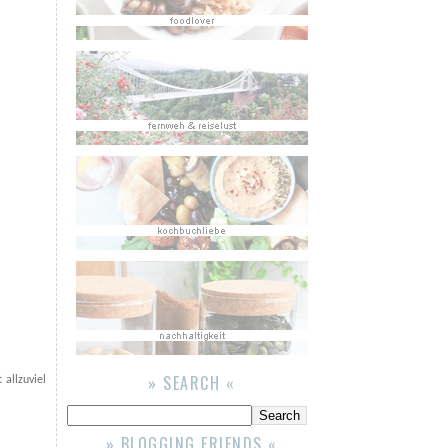
» SEARCH «
allzuviel
» BLOGGING FRIENDS «