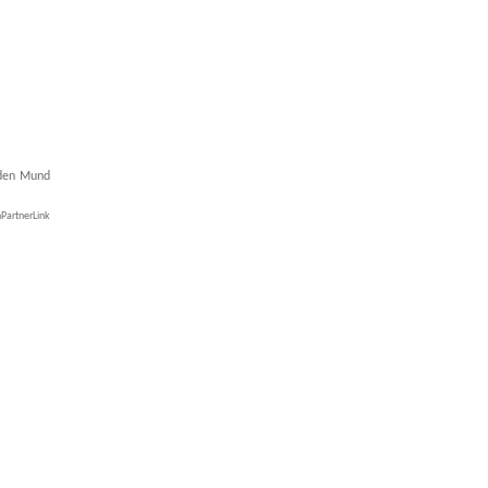
 den Mund
artnerLink