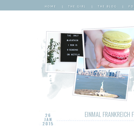
HOME
|
THE GIRL
|
THE BLOG
|
FO
EINMAL FRANKREICH 
26
JAN
2015