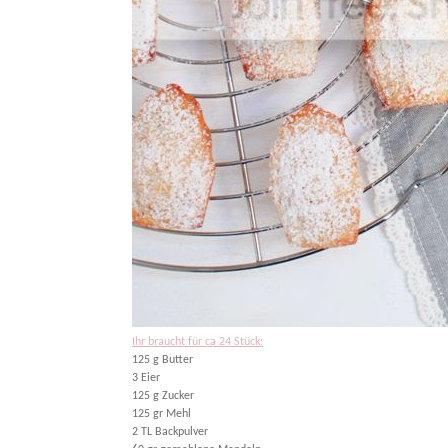
Ihr braucht für ca 24 Stück:
125 g Butter
3 Eier
125 g Zucker
125 gr Mehl
2 TL Backpulver