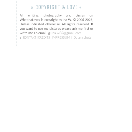
» COPYRIGHT & LOVE «
All writing, photography and design on
WhatInaLoves is copyright by Ina W. © 2006-2025,
Unless indicated otherwise. All rights reserved. If
you want to use my pictures please ask me first or
write me an email @
ina.w86@gmail.com
KONTAKT
|
CREDITS
|
IMPRESSUM
|
Datenschutz