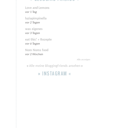
Love and Lemons
vor 1 Tag
luziapimpinella
vor 2 Tagen
was eigenes
vor 3 Tagen
eat this! » Rezepte
vor 6 Tagen
Nom Noms food
vor 2 Wochen
Alle anzeigen
Alle meine BloggingFriends ansehen
» INSTAGRAM «