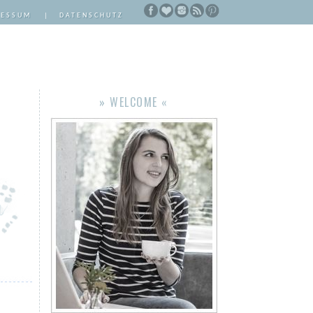
RESSUM
|
DATENSCHUTZ
» WELCOME «