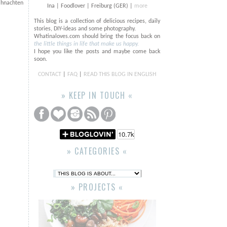
ihnachten
Ina | Foodlover | Freiburg (GER) |
more
This blog is a collection of delicious recipes, daily
stories, DIY-ideas and some photography.
Whatinaloves.com should bring the focus back on
the little things in life that make us happy.
I hope you like the posts and maybe come back
soon.
CONTACT
|
FAQ
|
READ THIS BLOG IN ENGLISH
» KEEP IN TOUCH «
» CATEGORIES «
» PROJECTS «