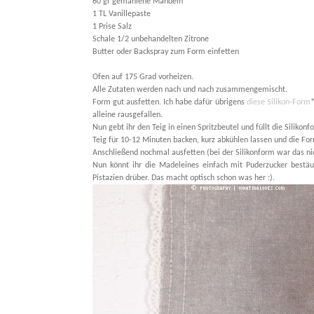
60 gr gemahlene Mandeln
1 TL Vanillepaste
1 Prise Salz
Schale 1/2 unbehandelten Zitrone
Butter oder Backspray zum Form einfetten
Ofen auf 175 Grad vorheizen.
Alle Zutaten werden nach und nach zusammengemischt.
Form gut ausfetten. Ich habe dafür übrigens
diese Silikon-Form
alleine rausgefallen.
Nun gebt ihr den Teig in einen Spritzbeutel und füllt die Silikon
Teig für 10-12 Minuten backen, kurz abkühlen lassen und die Fo
Anschließend nochmal ausfetten (bei der Silikonform war das nic
Nun könnt ihr die Madeleines einfach mit Puderzucker bestäub
Pistazien drüber. Das macht optisch schon was her :).