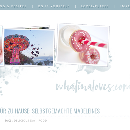
OD & RECIPES
|
DO IT YOURSELF
|
LOVELYPLACES
|
IMP
FÜR ZU HAUSE: SELBSTGEMACHTE MADELEINES
TAGS:
DELICIOUS DAY
,
FOOD