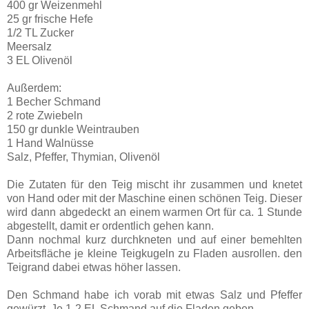
400 gr Weizenmehl
25 gr frische Hefe
1/2 TL Zucker
Meersalz
3 EL Olivenöl
Außerdem:
1 Becher Schmand
2 rote Zwiebeln
150 gr dunkle Weintrauben
1 Hand Walnüsse
Salz, Pfeffer, Thymian, Olivenöl
Die Zutaten für den Teig mischt ihr zusammen und knetet
von Hand oder mit der Maschine einen schönen Teig. Dieser
wird dann abgedeckt an einem warmen Ort für ca. 1 Stunde
abgestellt, damit er ordentlich gehen kann.
Dann nochmal kurz durchkneten und auf einer bemehlten
Arbeitsfläche je kleine Teigkugeln zu Fladen ausrollen. den
Teigr
and dabei etwas höher lassen.
Den Schmand habe ich vorab mit etwas Salz und Pfeffer
gewürzt. Je 1-2 EL Schmand auf die Fladen geben.