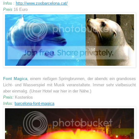
Infos
:
http://www.zoobarcelona.cat/
Preis
16 Euro
Font Magica
, einem rießigen Springbrunnen, der abends ein grandioses
Licht- und Wasserspiel mit Musik veranstaltete. Immer sehr vielbesucht
aber einmalig. (Unser Hotel war hier in der Nähe.)
Preis:
Kostenlos
Infos:
barcelona-font-magica