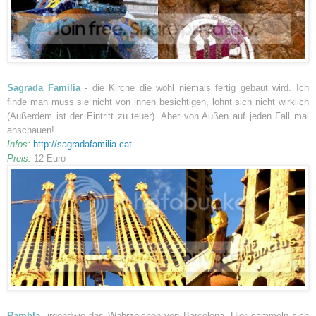
Sagrada Familia
- die Kirche die wohl niemals fertig gebaut wird. Ich
finde man muss sie nicht von innen besichtigen, lohnt sich nicht wirklich
(Außerdem ist der Eintritt zu teuer). Aber von Außen auf jeden Fall mal
anschauen!
Infos:
http://sagradafamilia.cat
Preis:
12 Euro
Rambla
, irgendwie das Wahrzeichen von Barcelona. Hier sammeln sich