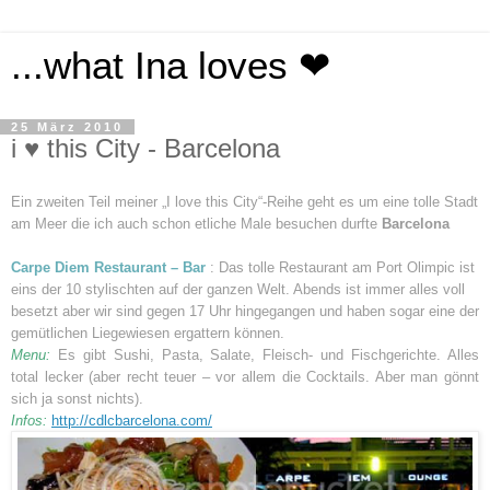
...what Ina loves ❤
25 März 2010
i ♥ this City - Barcelona
Ein zweiten Teil meiner „I love this City“-Reihe geht es um eine tolle Stadt
am Meer die ich auch schon etliche Male besuchen durfte
Barcelona
Carpe Diem Restaurant – Bar
: Das tolle Restaurant am Port Olimpic ist
eins der 10 stylischten auf der ganzen Welt. Abends ist immer alles voll
besetzt aber wir sind gegen 17 Uhr hingegangen und haben sogar eine der
gemütlichen Liegewiesen ergattern können.
Menu:
Es gibt Sushi, Pasta, Salate, Fleisch- und Fischgerichte. Alles
total lecker (aber recht teuer – vor allem die Cocktails. Aber man gönnt
sich ja sonst nichts).
Infos:
http://cdlcbarcelona.com/