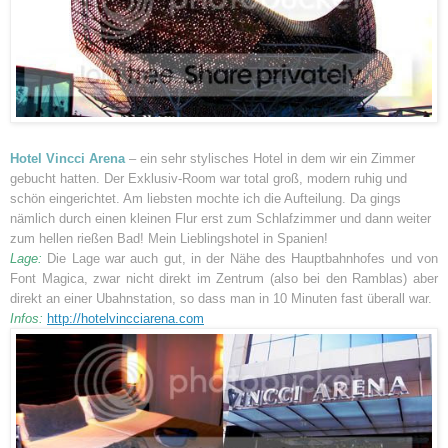
Hotel Vincci Arena
– ein sehr stylisches Hotel in dem wir ein Zimmer
gebucht hatten. Der Exklusiv-Room war total groß, modern ruhig und
schön eingerichtet. Am liebsten mochte ich die Aufteilung. Da gings
nämlich durch einen kleinen Flur erst zum Schlafzimmer und dann weiter
zum hellen rießen Bad! Mein Lieblingshotel in Spanien!
Lage:
Die Lage war auch gut, in der Nähe des Hauptbahnhofes und von
Font Magica, zwar nicht direkt im Zentrum (also bei den Ramblas) aber
direkt an einer Ubahnstation, so dass man in 10 Minuten fast überall war.
Infos:
http://hotelvincciarena.com