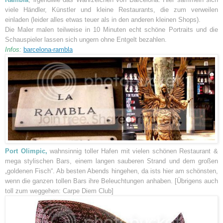
viele Händler, Künstler und kleine Restaurants, die zum verweilen
einladen (leider alles etwas teuer als in den anderen kleinen Shops).
Die Maler malen teilweise in 10 Minuten echt schöne Portraits und die
Schauspieler lassen sich ungern ohne Entgelt bezahlen.
Infos:
barcelona-rambla
Port Olimpic,
wahnsinnig toller Hafen mit vielen schönen Restaurant &
mega stylischen Bars, einem langen sauberen Strand und dem großen
„goldenen Fisch“. Ab besten Abends hingehen, da ists hier am schönsten,
wenn die ganzen tollen Bars ihre Beleuchtungen anhaben. [Übrigens auch
toll zum weggehen: Carpe Diem Club]