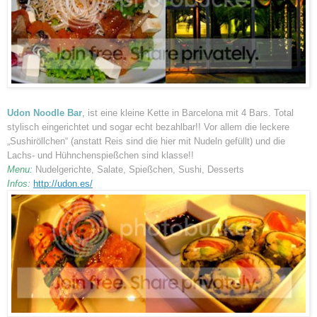
Udon Noodle Bar
,
ist eine kleine Kette in Barcelona mit 4 Bars. Total
stylisch eingerichtet und sogar echt bezahlbar!! Vor allem die leckere
„Sushiröllchen“ (anstatt Reis sind die hier mit Nudeln gefüllt) und die
Lachs- und Hühnchenspießchen sind klasse!!
Menu:
Nudelgerichte, Salate, Spießchen, Sushi, Desserts
Infos:
http://udon.es/