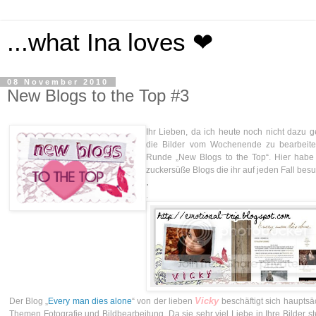
...what Ina loves ❤
08 November 2010
New Blogs to the Top #3
Ihr Lieben, da ich heute noch nicht dazu
die Bilder vom Wochenende zu bearbeiten
Runde „New Blogs to the Top“. Hier habe
zuckersüße Blogs die ihr auf jeden Fall besu
.
.
Vicky
Der Blog „
Every man dies alone
“ von der lieben
beschäftigt sich hauptsä
Themen Fotografie und Bildbearbeitung. Da sie sehr viel Liebe in Ihre Bilder stec