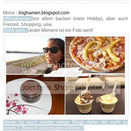
Mona -
iloghamen.blogspot.com
///Blogthemen:
vor allem backen (mein Hobby), aber auch
Freizeit, Shopping, usw.
///she says...
Jeder Moment ist ein Foto wert!
Waren für euch wieder einige Blogs dabei die euch zu
einem 2. Besuch überzeugen könnten?