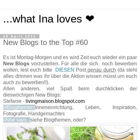
...what Ina loves ❤
16 April 2012
New Blogs to the Top #60
Es ist Montag-Morgen und es wird Zeit euch wieder ein paar
New Blogs
vorzustellen. Für alle die sich noch bewerben
wollen, lest euch bitte
DIESEN
Post
genau durch
(da steht
alles drinnen was ihr über die Aktion wissen müsst um euch
auch zu bewerben!!).
Allen anderen, viel Spaß beim durchklicken der
dieswöchigen New Blogs:
Stefanie -
livingmaison.blogspot.com
///Blogthemen:
Inneneinrichtung, Leben, Inspiration,
Fotografie, Handgemachtes
///she says...
siehe Blogthemen, oder?