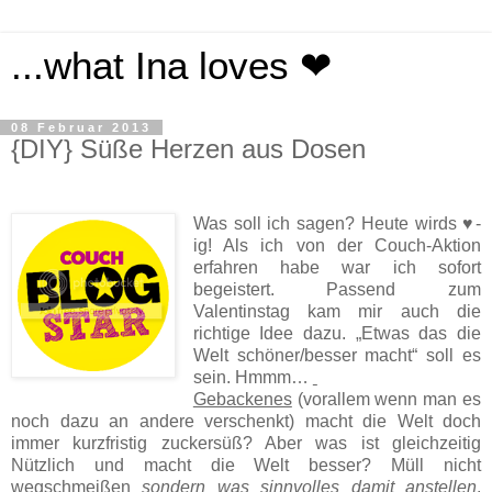
...what Ina loves ❤
08 Februar 2013
{DIY} Süße Herzen aus Dosen
Was soll ich sagen? Heute wirds ♥-
ig! Als ich von der Couch-Aktion
erfahren habe war ich sofort
begeistert. Passend zum
Valentinstag kam mir auch die
richtige Idee dazu. „Etwas das die
Welt schöner/besser macht“ soll es
sein. Hmmm…
Gebackenes
(vorallem wenn man es
noch dazu an andere verschenkt) macht die Welt doch
immer kurzfristig zuckersüß? Aber was ist gleichzeitig
Nützlich und macht die Welt besser? Müll nicht
wegschmeißen
sondern was sinnvolles damit anstellen
.