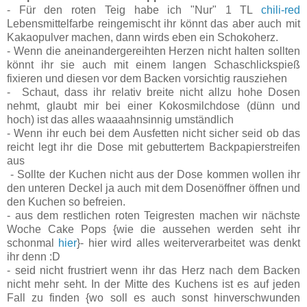
- Für den roten Teig habe ich "Nur" 1 TL
chili-red
Lebensmittelfarbe reingemischt ihr könnt das aber auch mit
Kakaopulver machen, dann wirds eben ein Schokoherz.
- Wenn die aneinandergereihten Herzen nicht halten sollten
könnt ihr sie auch mit einem langen Schaschlickspieß
fixieren und diesen vor dem Backen vorsichtig rausziehen
- Schaut, dass ihr relativ breite nicht allzu hohe Dosen
nehmt, glaubt mir bei einer Kokosmilchdose (dünn und
hoch) ist das alles waaaahnsinnig umständlich
- Wenn ihr euch bei dem Ausfetten nicht sicher seid ob das
reicht legt ihr die Dose mit gebuttertem Backpapierstreifen
aus
- Sollte der Kuchen nicht aus der Dose kommen wollen ihr
den unteren Deckel ja auch mit dem Dosenöffner öffnen und
den Kuchen so befreien.
- aus dem restlichen roten Teigresten machen wir nächste
Woche Cake Pops {wie die aussehen werden seht ihr
schonmal
hier
}- hier wird alles weiterverarbeitet was denkt
ihr denn :D
- seid nicht frustriert wenn ihr das Herz nach dem Backen
nicht mehr seht. In der Mitte des Kuchens ist es auf jeden
Fall zu finden {wo soll es auch sonst hinverschwunden