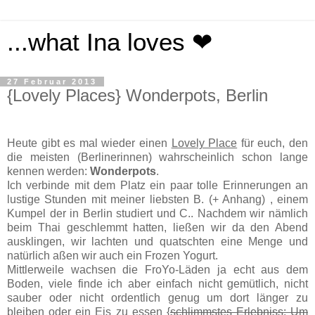
...what Ina loves ❤
27 Februar 2013
{Lovely Places} Wonderpots, Berlin
Heute gibt es mal wieder einen
Lovely Place
für euch, den
die meisten (Berlinerinnen) wahrscheinlich schon lange
kennen werden:
Wonderpots
.
Ich verbinde mit dem Platz ein paar tolle Erinnerungen an
lustige Stunden mit meiner liebsten B. (+ Anhang) , einem
Kumpel der in Berlin studiert und C.. Nachdem wir nämlich
beim Thai geschlemmt hatten, ließen wir da den Abend
ausklingen, wir lachten und quatschten eine Menge und
natürlich aßen wir auch ein Frozen Yogurt.
Mittlerweile wachsen die FroYo-Läden ja echt aus dem
Boden, viele finde ich aber einfach nicht gemütlich, nicht
sauber oder nicht ordentlich genug um dort länger zu
bleiben oder ein Eis zu essen {
schlimmstes Erlebniss: Um