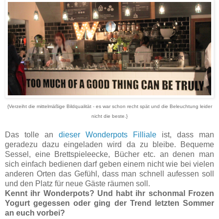
{Verzeiht die mittelmäßige
Bildq
ualität - es war schon recht spät und die Beleuchtung leider
nicht die beste.}
Das tolle an
dieser Wonderpots Filliale
ist, dass man
geradezu dazu eingeladen wird da zu bleibe. Bequeme
Sessel, eine Brettspieleecke, Bücher etc. an denen man
sich einfach bedienen darf geben einem nicht wie bei vielen
anderen Orten das Gefühl, dass man schnell aufessen soll
und den Platz für neue Gäste räumen soll.
Kennt ihr Wonderpots? Und habt ihr schonmal Frozen
Yogurt gegessen oder ging der Trend letzten Sommer
an euch vorbei?