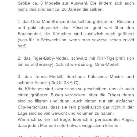
Größe ca. 3 Modelle zur Auswahl. Die ändern sich auch
nicht, das sind seit ca. 20 Jahren die selben.
1. das Oma-Modell dezent dunkelblau-geblümt mit Rüschen
und gold abgesetzt, das Höschen geht weit über den
Bauchnabel, die Körbchen sind zusätzlich noch gefüttert
(was für 'n Schwachsinn, wenn man sowieso schon zuviel
hat!)
2. das Tiger-Baby-Modell, schwarz mit Rrrr-Tigerprint (ich
bin so wild & sexy), Schnitt wie das o.g. Oma-Modell
3. das Teenie-Modell, durchaus hübsches Muster und
schöner Schnitt (für Gr. 38 A-C),
die Körbchen sind zwar schon so geschnitten, das sie auch
einen größeren Busen verdecken, aber die Träger daran
sind so filigran und dünn, auch hinten nur ein einfacher
Clip-Verschluss, dass sie rein physikalisch gar nicht in der
Lage sind so viel Gewicht und Volumen zu halten.
Wenn ich so ein Teil trage, lebe ich in permanenter Angst,
dass jeden Moment sofort etwas wegplatzen könnte...