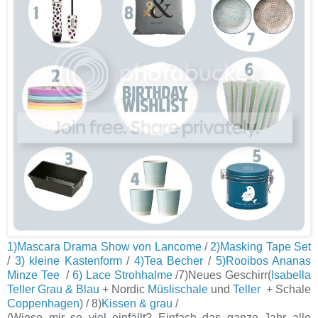
1)Mascara Drama Show von Lancome
/
2)Masking Tape Set
/
3) kleine Kastenform
/
4)Tea Becher
/
5)Rooibos Ananas
Minze Tee
/
6) Lace Strohhalme
/7)Neues Geschirr(
Isabella
Teller Grau & Blau
+ Nordic
Müslischale
und
Teller
+ Schale
Coppenhagen
) / 8)
Kissen & grau
/
(Wieso mir so viel einfällt? Einfach das ganze Jahr alle