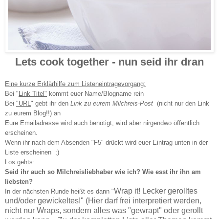
Lets cook together - nun seid ihr dran
Eine kurze Erklärhilfe zum Listeneintragevorgang:
Bei "
Link Titel"
kommt euer Name/Blogname rein
B
ei
"URL
" gebt ihr den
Link zu eurem Milchreis-Post
(nicht nur den Link
zu e
urem Blog!!
)
an
Eure Emailadresse wird auch benötigt, wird aber nirgendwo öffentlich
erscheinen.
Wenn ihr nach dem Absenden "F5" drückt wird euer Eintrag unten in der
Liste erscheinen
;)
Los gehts:
Seid ihr auch so Milchreisliebhaber wie ich? Wie esst ihr ihn am
liebsten?
Wrap it! Lecker gerolltes
In der nächsten Runde heißt es dann "
und/oder gewickeltes!" (Hier darf frei interpretiert werden,
nicht nur Wraps, sondern alles was "gewrapt" oder gerollt