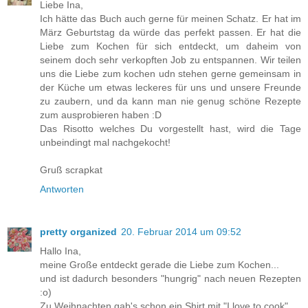
Liebe Ina,
Ich hätte das Buch auch gerne für meinen Schatz. Er hat im
März Geburtstag da würde das perfekt passen. Er hat die
Liebe zum Kochen für sich entdeckt, um daheim von
seinem doch sehr verkopften Job zu entspannen. Wir teilen
uns die Liebe zum kochen udn stehen gerne gemeinsam in
der Küche um etwas leckeres für uns und unsere Freunde
zu zaubern, und da kann man nie genug schöne Rezepte
zum ausprobieren haben :D
Das Risotto welches Du vorgestellt hast, wird die Tage
unbeindingt mal nachgekocht!
Gruß scrapkat
Antworten
pretty organized
20. Februar 2014 um 09:52
Hallo Ina,
meine Große entdeckt gerade die Liebe zum Kochen...
und ist dadurch besonders "hungrig" nach neuen Rezepten
:o)
Zu Weihnachten gab's schon ein Shirt mit "I love to cook"