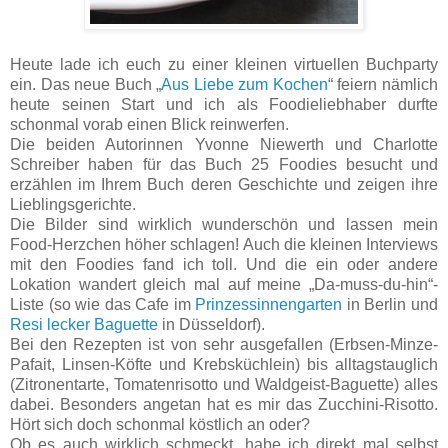
Heute lade ich euch zu einer kleinen virtuellen Buchparty
ein. Das neue Buch „
Aus Liebe zum Kochen
“ feiern nämlich
heute seinen Start und ich als Foodieliebhaber durfte
schonmal vorab einen Blick reinwerfen.
Die beiden Autorinnen Yvonne Niewerth und Charlotte
Schreiber haben für das Buch 25 Foodies besucht und
erzählen im Ihrem Buch deren Geschichte und zeigen ihre
Lieblingsgerichte.
Die Bilder sind wirklich wunderschön und lassen mein
Food-Herzchen höher schlagen! Auch die kleinen Interviews
mit den Foodies fand ich toll. Und die ein oder andere
Lokation wandert gleich mal auf meine „Da-muss-du-hin“-
Liste (so wie das Cafe im
Prinzessinnengarten
in Berlin und
Resi lecker Baguette
in Düsseldorf).
Bei den Rezepten ist von sehr ausgefallen (Erbsen-Minze-
Pafait, Linsen-Köfte und Krebsküchlein) bis alltagstauglich
(Zitronentarte, Tomatenrisotto und Waldgeist-Baguette) alles
dabei. Besonders angetan hat es mir das Zucchini-Risotto.
Hört sich doch schonmal köstlich an oder?
Ob es auch wirklich schmeckt, habe ich direkt mal selbst