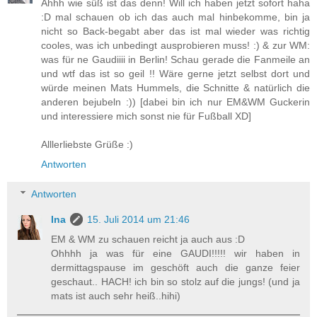
Ahhh wie süß ist das denn! Will ich haben jetzt sofort haha
:D mal schauen ob ich das auch mal hinbekomme, bin ja
nicht so Back-begabt aber das ist mal wieder was richtig
cooles, was ich unbedingt ausprobieren muss! :) & zur WM:
was für ne Gaudiiii in Berlin! Schau gerade die Fanmeile an
und wtf das ist so geil !! Wäre gerne jetzt selbst dort und
würde meinen Mats Hummels, die Schnitte & natürlich die
anderen bejubeln :)) [dabei bin ich nur EM&WM Guckerin
und interessiere mich sonst nie für Fußball XD]
Alllerliebste Grüße :)
Antworten
Antworten
Ina
15. Juli 2014 um 21:46
EM & WM zu schauen reicht ja auch aus :D
Ohhhh ja was für eine GAUDI!!!!! wir haben in
dermittagspause im geschöft auch die ganze feier
geschaut.. HACH! ich bin so stolz auf die jungs! (und ja
mats ist auch sehr heiß..hihi)