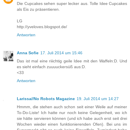
Die Cupcakes sehen super lecker aus. Tolle Idee Cupcakes
als Eis zu präsentieren.
LG
http://yveloves.blogspot.de/
Antworten
Anna Sofie
17. Juli 2014 um 15:46
Das ist mal eine riiichtig geile Idee mit den Waffeln:D. Und
es sieht einfach zuuuuckersüß aus:D.
<33
Antworten
Larissa//No Robots Magazine
19. Juli 2014 um 14:27
Hmmm, die stehen auch schon seit einer Weile auf meiner
To-Do-Liste! Ich hatte nur noch keine Gelegenheit, wo ich
sie hätte servieren können (und ich habe auch erst seit drei
Wochen wieder einen funktionierenden Ofen). Bei uns im
Supermarkt gibt es auch keine Eiswaffeln. Zumindest habe