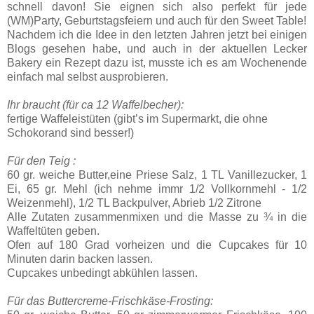
schnell davon! Sie eignen sich also perfekt für jede
(WM)Party, Geburtstagsfeiern und auch für den Sweet Table!
Nachdem ich die Idee in den letzten Jahren jetzt bei einigen
Blogs gesehen habe, und auch in der aktuellen Lecker
Bakery ein Rezept dazu ist, musste ich es am Wochenende
einfach mal selbst ausprobieren.
Ihr braucht (für ca 12 Waffelbecher):
fertige Waffeleistüten (gibt’s im Supermarkt, die ohne
Schokorand sind besser!)
Für den Teig :
60 gr. weiche Butter,eine Priese Salz, 1 TL Vanillezucker, 1
Ei, 65 gr. Mehl (ich nehme immr 1/2 Vollkornmehl - 1/2
Weizenmehl), 1/2 TL Backpulver, Abrieb 1/2 Zitrone
Alle Zutaten zusammenmixen und die Masse zu ¾ in die
Waffeltüten geben.
Ofen auf 180 Grad vorheizen und die Cupcakes für 10
Minuten darin backen lassen.
Cupcakes unbedingt abkühlen lassen.
Für das Buttercreme-Frischkäse-Frosting: