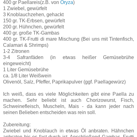
400 gr Paellareis(z.B. von
Oryza
)
1 Zwiebel, gewürfelt
3 Knoblauchzehen, gehackt
150 gr. TK-Erbsen, gewürfelt
200 gr. Hühnchen, gewürfelt
400 gr. große TK-Gambas
400 gr. TK-Frutti di mare Mischung (Bei uns mit Tintenfisch,
Calamari & Shrimps)
1-2 Zitronen
3-4 Safranfäden (in etwas heißer Gemüsebrühe
eingeweicht)
1 Liter Gemüsebrühe
ca. 1/8 Liter Weißwein
Olivenöl, Salz, Pfeffer, Paprikapulver (ggf. Paellagewürz)
Ich weiß, dass es viele Möglichkeiten gibt eine Paella zu
machen. Sehr beliebt ist auch Chorizowurst, Fisch,
Schweinefleisch, Muscheln, Mais - da kann jeder nach
seinen Belieben entscheiden was rein soll.
Zubereitung:
Zwiebel und Knoblauch in etwas Öl anbraten. Hähnchen
anbraten bis es fast durch ist. Anschließend Gambas, Frutti