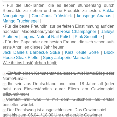
- Für die Bio-Tanten, die es lieben stundenlang durch
Biomärkte zu ziehen und neue Produkte zu testen:
Pakka
Nougatriegel
|
CousCous Frühstück
|
knusprige Ananas
|
Mango Fruchtriegel
|
- Für die beste Freundin, zur perfekten Einstimmung auf den
nächsten Mädelsbeautyabend:
Rose Champagner
|
Baileys
Pralinen
|
Logona Natural Nail Polish
|
Pink Smoothie
|
- Für den Papa oder den besten Freund, die sich schon aufs
erste Angrillen dieses Jahr freuen:
Jack Daniels Barbecue Soße
|
Kiez Keule Soße
|
Block
House Steak Pfeffer
|
Spicy Jalapeño Marinade
Wie ihr ins Lostöpfchen hüpft:
Einfach einen Kommentar da lassen, mit Name/Blog oder
Name/Email.
Ihr seid aus Deutschland und mind. 18 Jahre alt (oder
habt das Einverständins eurer Eltern am Gewinnspiel
teilzunehmen)
Verratet mir, was ihr mit dem Gutschein als erstes
bestellen würdet.
Der Rechtsweg ist ausgeschlossen. Das Gewinnspiel
geht bis zum 06.04. / 18:00 Uhr und der/die Gewinner