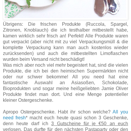
Übrigens: Die frischen Produkte (Ruccola, Spargel,
Zitronen, Knoblauch) die ich testhalber mitbestellt habe,
kamen wirklich sehr frisch an! Perfekt! Alle Produkte waren
gut verpackt (aber nicht mit zu viel Verpackungsmüll & die
komplette Verpackung kann man auch kostenlos wieder
zurücksenden) und auch die mitbestellten Limoflaschen
wurden beim Versand nicht beschädigt!
Was mich aber noch viel mehr begeistert hat, sind die vielen
Produkte, die ich bei den heimischen Supermärkten nicht
oder nur schwer bekomme! All you need hat eine
fantastische Auswahl an Asiasoßen, Schokolade,
Bioprodukten und sogar meine heißgeliebten Jamie Oliver
Produkte findet man dort. Und eine Menge potentieller
kleiner Ostergeschenke.
Apropo Ostergeschenke. Habt ihr schon welche?
All you
need fresh
* macht euch heute quasi schon 3 Geschenke,
denn heute darf ich
3 Gutscheine für je €50 an euch
verlosen
. Das durfte für den nächsten Pastaparty oder den