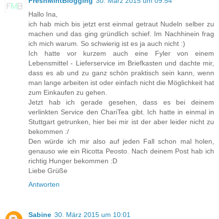
FreshMintBlogging
30. März 2015 um 09:54
Hallo Ina,
ich hab mich bis jetzt erst einmal getraut Nudeln selber zu
machen und das ging gründlich schief. Im Nachhinein frag
ich mich warum. So schwierig ist es ja auch nicht :)
Ich hatte vor kurzem auch eine Fyler von einem
Lebensmittel - Lieferservice im Briefkasten und dachte mir,
dass es ab und zu ganz schön praktisch sein kann, wenn
man lange arbeiten ist oder einfach nicht die Möglichkeit hat
zum Einkaufen zu gehen.
Jetzt hab ich gerade gesehen, dass es bei deinem
verlinkten Service den ChariTea gibt. Ich hatte in einmal in
Stuttgart getrunken, hier bei mir ist der aber leider nicht zu
bekommen :/
Den würde ich mir also auf jeden Fall schon mal holen,
genauso wie ein Ricotta Peosto. Nach deinem Post hab ich
richtig Hunger bekommen :D
Liebe Grüße
Antworten
Sabine
30. März 2015 um 10:01