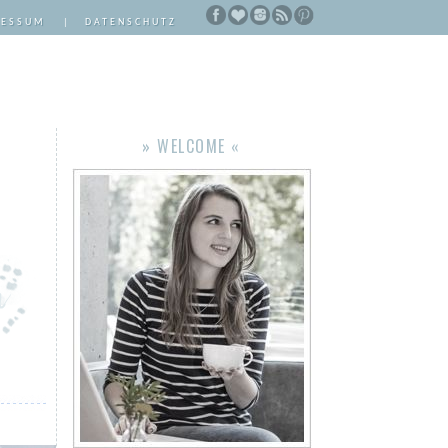
RESSUM
|
DATENSCHUTZ
» WELCOME «