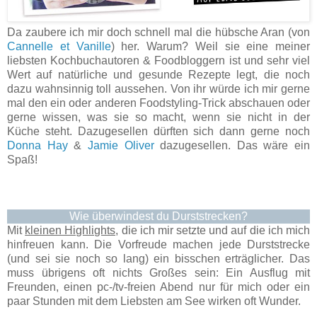
Da zaubere ich mir doch schnell mal die hübsche Aran (von
Cannelle et Vanille
) her. Warum? Weil sie eine meiner
liebsten Kochbuchautoren & Foodbloggern ist und sehr viel
Wert auf natürliche und gesunde Rezepte legt, die noch
dazu wahnsinnig toll aussehen. Von ihr würde ich mir gerne
mal den ein oder anderen Foodstyling-Trick abschauen oder
gerne wissen, was sie so macht, wenn sie nicht in der
Küche steht. Dazugesellen dürften sich dann gerne noch
Donna Hay
&
Jamie Oliver
dazugesellen. Das wäre ein
Spaß!
Wie überwindest du Durststrecken?
Mit
kleinen Highlights,
die ich mir setzte und auf die ich mich
hinfreuen kann. Die Vorfreude machen jede Durststrecke
(und sei sie noch so lang) ein bisschen erträglicher. Das
muss übrigens oft nichts Großes sein: Ein Ausflug mit
Freunden, einen pc-/tv-freien Abend nur für mich oder ein
paar Stunden mit dem Liebsten am See wirken oft Wunder.