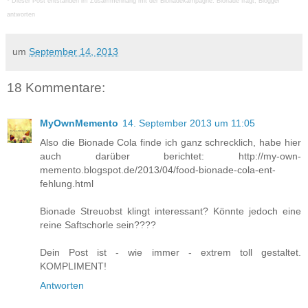
*
Dieser Post entstanden im Zusammenhang mit der Bionadekampagne: Bionade fragt, Blogger
antworten
um
September 14, 2013
18 Kommentare:
MyOwnMemento
14. September 2013 um 11:05
Also die Bionade Cola finde ich ganz schrecklich, habe hier
auch darüber berichtet: http://my-own-
memento.blogspot.de/2013/04/food-bionade-cola-ent-
fehlung.html
Bionade Streuobst klingt interessant? Könnte jedoch eine
reine Saftschorle sein????
Dein Post ist - wie immer - extrem toll gestaltet.
KOMPLIMENT!
Antworten