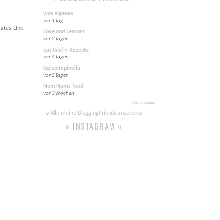
was eigenes
vor 1 Tag
ates-Link
Love and Lemons
vor 2 Tagen
eat this! » Rezepte
vor 4 Tagen
luziapimpinella
vor 5 Tagen
Nom Noms food
vor 3 Wochen
Alle anzeigen
Alle meine BloggingFriends ansehen
» INSTAGRAM «