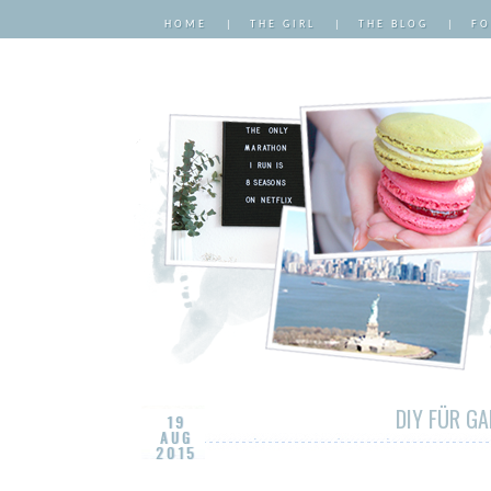
HOME
|
THE GIRL
|
THE BLOG
|
FO
DIY FÜR G
19
AUG
2015