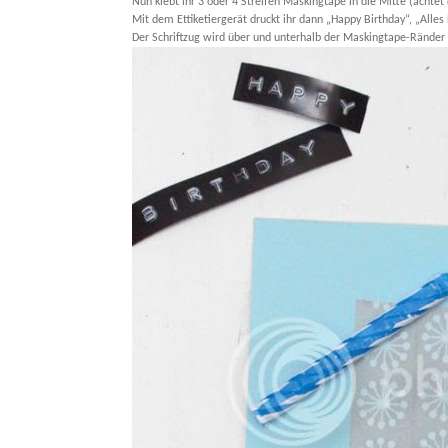
Nun klebt ihr 3 oder 4 Streifen Maskingtape in die Mitte (achtet 
Mit dem Ettiketiergerät druckt ihr dann „Happy Birthday“, „Alle
Der Schriftzug wird über und unterhalb der Maskingtape-Ränder 