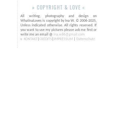
» COPYRIGHT & LOVE «
All writing, photography and design on
WhatInaLoves is copyright by Ina W. © 2006-2025,
Unless indicated otherwise. All rights reserved. If
you want to use my pictures please ask me first or
write me an email @
ina.w86@gmail.com
KONTAKT
|
CREDITS
|
IMPRESSUM
|
Datenschutz