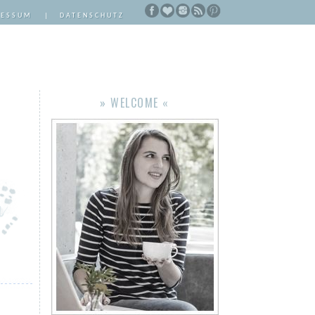
RESSUM
|
DATENSCHUTZ
» WELCOME «