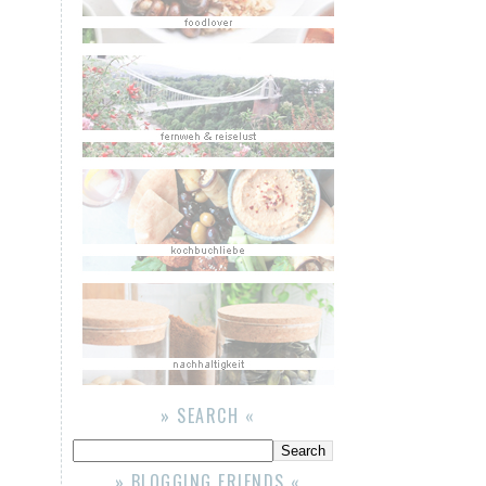
» SEARCH «
» BLOGGING FRIENDS «