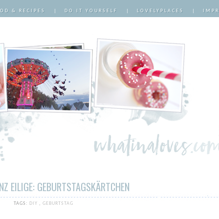
OD & RECIPES
|
DO IT YOURSELF
|
LOVELYPLACES
|
IMP
ANZ EILIGE: GEBURTSTAGSKÄRTCHEN
TAGS:
DIY
,
GEBURTSTAG