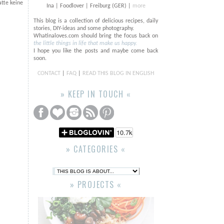
atte keine
Ina | Foodlover | Freiburg (GER) |
more
This blog is a collection of delicious recipes, daily
stories, DIY-ideas and some photography.
Whatinaloves.com should bring the focus back on
the little things in life that make us happy.
I hope you like the posts and maybe come back
soon.
CONTACT
|
FAQ
|
READ THIS BLOG IN ENGLISH
» KEEP IN TOUCH «
» CATEGORIES «
» PROJECTS «