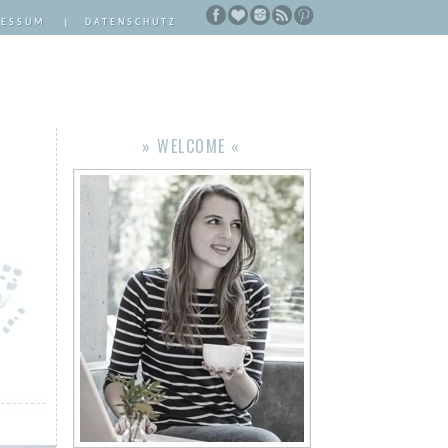
RESSUM
|
DATENSCHUTZ
» WELCOME «