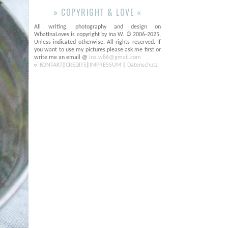
» COPYRIGHT & LOVE «
All writing, photography and design on
WhatInaLoves is copyright by Ina W. © 2006-2025,
Unless indicated otherwise. All rights reserved. If
you want to use my pictures please ask me first or
write me an email @
ina.w86@gmail.com
KONTAKT
|
CREDITS
|
IMPRESSUM
|
Datenschutz