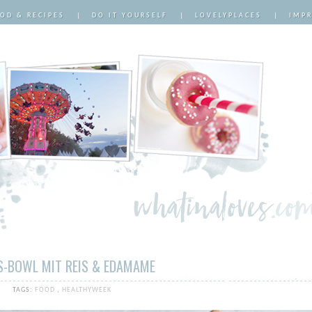
OD & RECIPES
|
DO IT YOURSELF
|
LOVELYPLACES
|
IMP
S-BOWL MIT REIS & EDAMAME
TAGS:
FOOD
,
HEALTHYWEEK