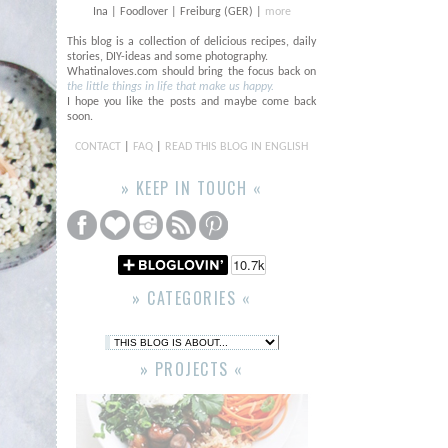
Ina | Foodlover | Freiburg (GER) |
more
This blog is a collection of delicious recipes, daily
stories, DIY-ideas and some photography.
Whatinaloves.com should bring the focus back on
the little things in life that make us happy.
I hope you like the posts and maybe come back
soon.
CONTACT
|
FAQ
|
READ THIS BLOG IN ENGLISH
» KEEP IN TOUCH «
» CATEGORIES «
» PROJECTS «