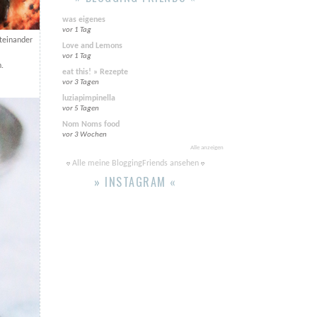
was eigenes
vor 1 Tag
teinander
Love and Lemons
vor 1 Tag
n.
eat this! » Rezepte
vor 3 Tagen
luziapimpinella
vor 5 Tagen
Nom Noms food
vor 3 Wochen
Alle anzeigen
Alle meine BloggingFriends ansehen
» INSTAGRAM «