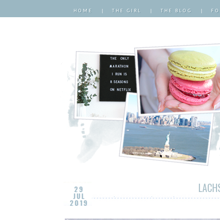
HOME
|
THE GIRL
|
THE BLOG
|
FO
LACH
29
JUL
2019