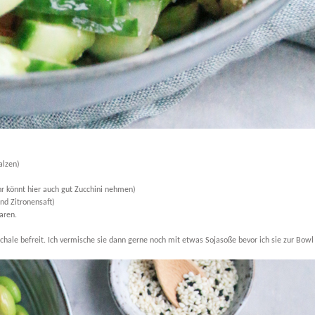
alzen)
hr könnt hier auch gut Zucchini nehmen)
und Zitronensaft)
aren.
ale befreit. Ich vermische sie dann gerne noch mit etwas Sojasoße bevor ich sie zur Bowl