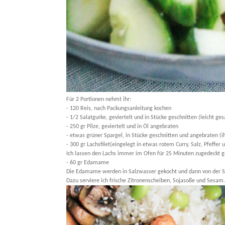
Für 2 Portionen nehmt ihr:
- 120 Reis, nach Packungsanleitung kochen
- 1/2 Salatgurke, geviertelt und in Stücke geschnitten (leicht ges
- 250 gr Pilze, geviertelt und in Öl angebraten
- etwas grüner Spargel, in Stücke geschnitten und angebraten (i
- 300 gr Lachsfilet(eingelegt in etwas rotem Curry, Salz, Pfeffer 
Ich lassen den Lachs immer im Ofen für 25 Minuten zugedeckt g
- 60 gr Edamame
Die Edamame werden in Salzwasser gekocht und dann von der Sch
Dazu serviere ich frische Zitronenscheiben, Sojasoße und Sesam.