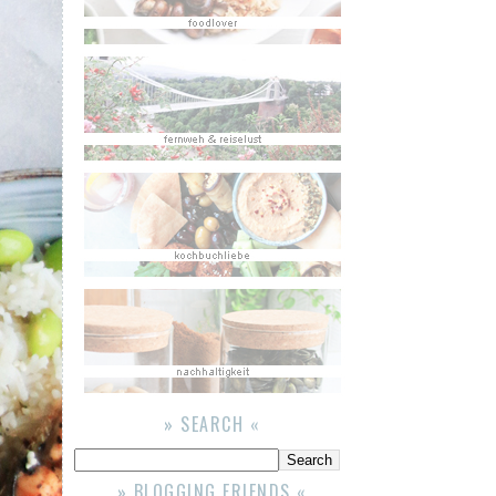
» SEARCH «
» BLOGGING FRIENDS «