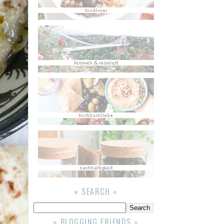
» SEARCH «
» BLOGGING FRIENDS «