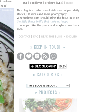
t leckere
Ina | Foodlover | Freiburg (GER) |
more
 habe).
This blog is a collection of delicious recipes, daily
stories, DIY-ideas and some photography.
Whatinaloves.com should bring the focus back on
the little things in life that make us happy.
I hope you like the posts and maybe come back
soon.
CONTACT
|
FAQ
|
READ THIS BLOG IN ENGLISH
» KEEP IN TOUCH «
» CATEGORIES «
» PROJECTS «