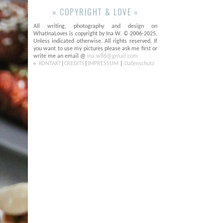
» COPYRIGHT & LOVE «
All writing, photography and design on
WhatInaLoves is copyright by Ina W. © 2006-2025,
Unless indicated otherwise. All rights reserved. If
you want to use my pictures please ask me first or
write me an email @
ina.w86@gmail.com
KONTAKT
|
CREDITS
|
IMPRESSUM
|
Datenschutz