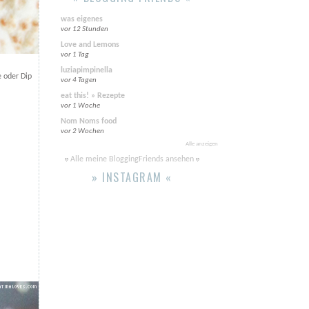
was eigenes
vor 12 Stunden
Love and Lemons
vor 1 Tag
luziapimpinella
e
oder Dip
vor 4 Tagen
eat this! » Rezepte
vor 1 Woche
Nom Noms food
vor 2 Wochen
Alle anzeigen
Alle meine BloggingFriends ansehen
» INSTAGRAM «