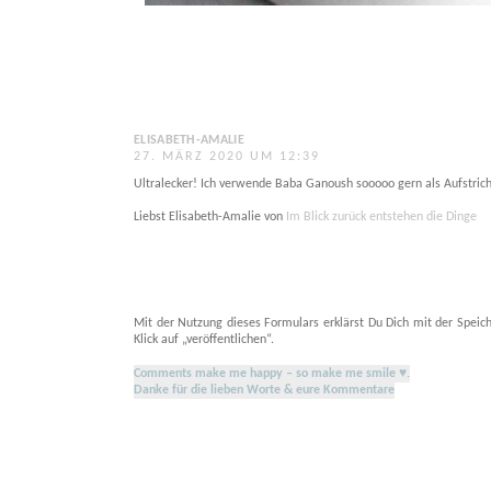
ELISABETH-AMALIE
27. MÄRZ 2020 UM 12:39
Ultralecker! Ich verwende Baba Ganoush sooooo gern als Aufstri
Liebst Elisabeth-Amalie von
Im Blick zurück entstehen die Dinge
Mit der Nutzung dieses Formulars erklärst Du Dich mit der Speic
Klick auf „veröffentlichen“.
Comments make me happy – so make me smile ♥.
Danke für die lieben Worte & eure Kommentare