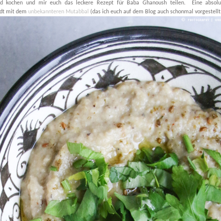
d kochen und mir euch das leckere Rezept für Baba Ghanoush teilen. Eine absolu
ndt mit dem
unbekannteren Mutabbal
(das ich euch auf dem Blog auch schonmal vorgestellt