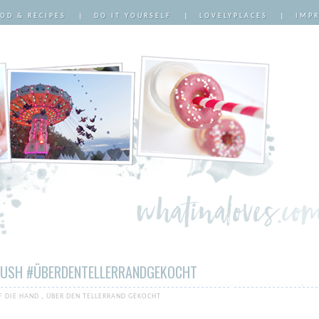
OD & RECIPES
|
DO IT YOURSELF
|
LOVELYPLACES
|
IMP
USH #ÜBERDENTELLERRANDGEKOCHT
F DIE HAND
,
ÜBER DEN TELLERRAND GEKOCHT