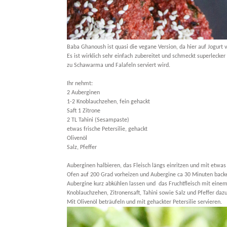
Baba Ghanoush ist quasi die vegane Version, da hier auf Jogurt v
Es ist wirklich sehr einfach zubereitet und schmeckt superlecke
zu Schawarma und Falafeln serviert wird.
Ihr nehmt:
2 Auberginen
1-2 Knoblauchzehen, fein gehackt
Saft 1 Zitrone
2 TL Tahini (Sesampaste)
etwas frische Petersilie, gehackt
Olivenöl
Salz, Pfeffer
Auberginen halbieren, das Fleisch längs einritzen und mit etwas
Ofen auf 200 Grad vorheizen und Aubergine ca 30 Minuten backen
Aubergine kurz abkühlen lassen und das Fruchtfleisch mit einem
Knoblauchzehen, Zitronensaft, Tahini sowie Salz und Pfeffer daz
Mit Olivenöl beträufeln und mit gehackter Petersilie servieren.