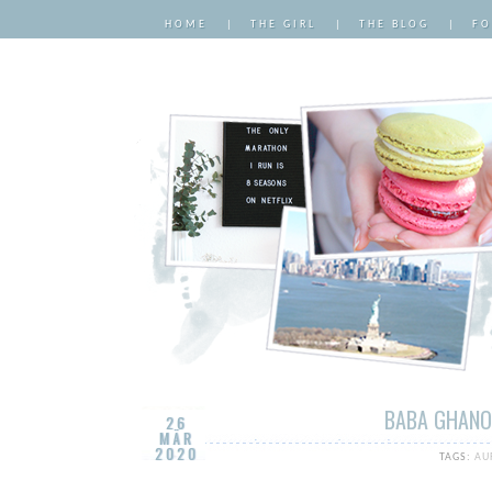
HOME
|
THE GIRL
|
THE BLOG
|
FO
BABA GHANO
26
MÄR
2020
TAGS:
AU