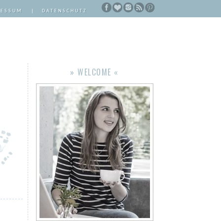
RESSUM
|
DATENSCHUTZ
» WELCOME «