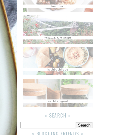
» SEARCH «
» BLOGGING FRIENDS «