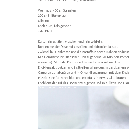
Salz, Pfeffer, 2 EL Parmesan, Muskatnuss
Wer mag: 400 gr Garnelen
200 gr Shiitakepilze
Olivenöl
Knoblauch, fein gehackt
salz, Pfeffer
Kartoffeln schälen, waschen und fein würfeln.
Bohnen aus der Dose gut abspülen und abtropfen lassen.
Zwiebel in Öl anbraten und die Kartoffeln sowie Bohnen andünst
Mit Gemüsebrühe ablöschen und zugedeckt 20 Minuten köchel
vermixen). Mit Salz, Pfeffer und Muskatnuss abschmecken.
Endiviensalat putzen und in Streifen schneiden. In gesalzenem W
Garnelen gut abspülen und in Olivenöl zusammen mit dem Knobl
Pilze in Streifen schneiden und ebenfalls in etwas Öl anbraten.
Endiviensalat auf das Bohnenmus geben und mit Pilzen und Garn