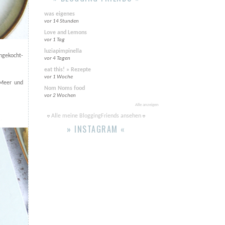
was eigenes
vor 14 Stunden
Love and Lemons
vor 1 Tag
luziapimpinella
hgekocht-
vor 4 Tagen
eat this! » Rezepte
vor 1 Woche
 Meer und
Nom Noms food
vor 2 Wochen
Alle anzeigen
Alle meine BloggingFriends ansehen
» INSTAGRAM «