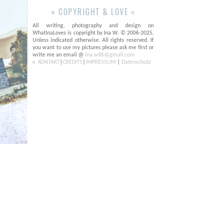
» COPYRIGHT & LOVE «
All writing, photography and design on
WhatInaLoves is copyright by Ina W. © 2006-2025,
Unless indicated otherwise. All rights reserved. If
you want to use my pictures please ask me first or
write me an email @
ina.w86@gmail.com
KONTAKT
|
CREDITS
|
IMPRESSUM
|
Datenschutz