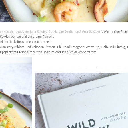
sy von der begabten Julia Cawley, Saskia van Deelen und Vera Schäper
*. Wer meine #nac
a Cawley besitze und ein großer Fan bin.
ekt in die kälte-werdende Jahreszeit.
llen cozy Bildern und schönen Zitaten. Die Food-Kategorie Warm up, Heiß und Flüssig,
lgepackt mit feinen Rezepten und eins darf ich euch davon verraten: