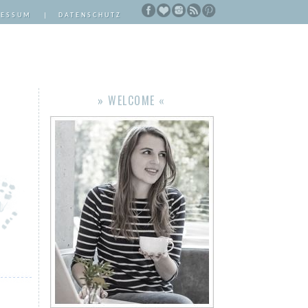
RESSUM
|
DATENSCHUTZ
» WELCOME «