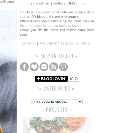
hmittagen
Ina | Foodlover | Freiburg (GER) |
more
This blog is a collection of delicious recipes, daily
stories, DIY-ideas and some photography.
Whatinaloves.com should bring the focus back on
the little things in life that make us happy.
I hope you like the posts and maybe come back
soon.
CONTACT
|
FAQ
|
READ THIS BLOG IN ENGLISH
» KEEP IN TOUCH «
» CATEGORIES «
» PROJECTS «