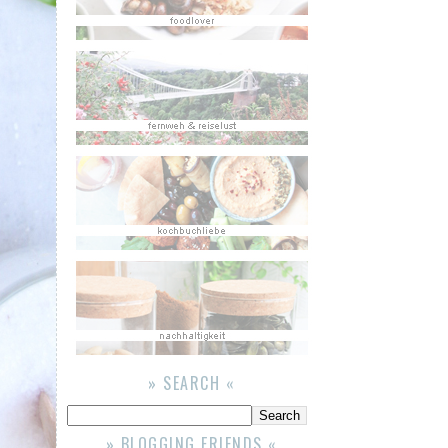
» SEARCH «
» BLOGGING FRIENDS «