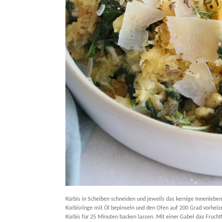
Kürbis in Scheiben schneiden und jeweils das kernige Innenleben
Kürbisringe mit Öl bepinseln und den Ofen auf 200 Grad vorheiz
Kürbis für 25 Minuten backen lassen. Mit einer Gabel das Frucht