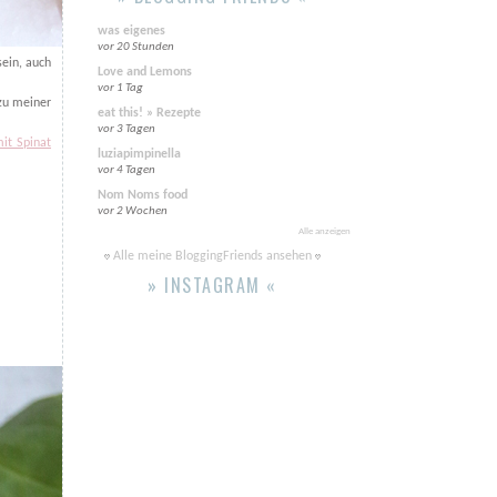
was eigenes
vor 20 Stunden
sein, auch
Love and Lemons
vor 1 Tag
 zu meiner
eat this! » Rezepte
vor 3 Tagen
it Spinat
luziapimpinella
vor 4 Tagen
Nom Noms food
vor 2 Wochen
Alle anzeigen
Alle meine BloggingFriends ansehen
» INSTAGRAM «