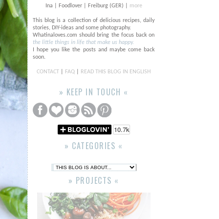
Ina | Foodlover | Freiburg (GER) |
more
This blog is a collection of delicious recipes, daily
stories, DIY-ideas and some photography.
Whatinaloves.com should bring the focus back on
the little things in life that make us happy.
I hope you like the posts and maybe come back
soon.
CONTACT
|
FAQ
|
READ THIS BLOG IN ENGLISH
» KEEP IN TOUCH «
» CATEGORIES «
» PROJECTS «