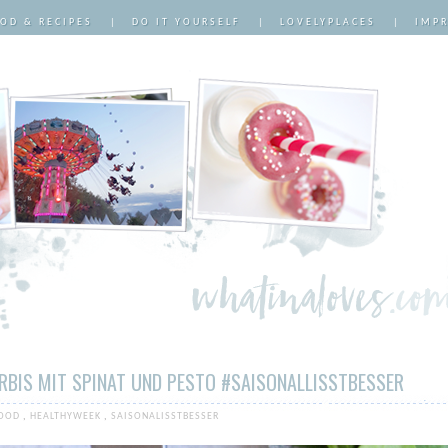
OD & RECIPES
|
DO IT YOURSELF
|
LOVELYPLACES
|
IMP
BIS MIT SPINAT UND PESTO #SAISONALLISSTBESSER
OOD
,
HEALTHYWEEK
,
SAISONALISSTBESSER