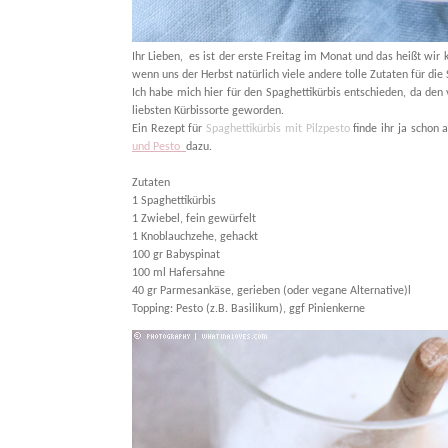
Ihr Lieben, es ist der erste Freitag im Monat und das heißt wi
wenn uns der Herbst natürlich viele andere tolle Zutaten für die S
Ich habe mich hier für den Spaghettikürbis entschieden, da den
liebsten Kürbissorte geworden.
Ein Rezept für
Spaghettikürbis mit Pilzpesto
finde ihr ja schon
und Pesto
dazu.
Zutaten
1 Spaghettikürbis
1 Zwiebel, fein gewürfelt
1 Knoblauchzehe, gehackt
100 gr Babyspinat
100 ml Hafersahne
40 gr Parmesankäse, gerieben (oder vegane Alternative)l
Topping: Pesto (z.B. Basilikum), ggf Pinienkerne