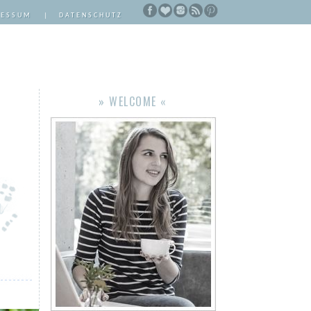
RESSUM
|
DATENSCHUTZ
» WELCOME «