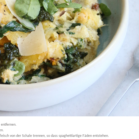
 entfernen.
en.
fleisch von der Schale trennen, so dass spaghettiartige Fäden entstehen.