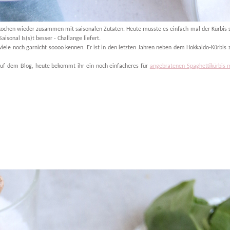
r kochen wieder zusammen mit saisonalen Zutaten. Heute musste es einfach mal der Kürbis 
aisonal Is(s)t besser - Challange liefert.
 viele noch garnicht soooo kennen. Er ist in den letzten Jahren neben dem Hokkaido-Kürbis
 auf dem Blog, heute bekommt ihr ein noch einfacheres für
angebratenen Spaghettikürbis m