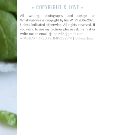
» COPYRIGHT & LOVE «
All writing, photography and design on
WhatInaLoves is copyright by Ina W. © 2006-2025,
Unless indicated otherwise. All rights reserved. If
you want to use my pictures please ask me first or
write me an email @
ina.w86@gmail.com
KONTAKT
|
CREDITS
|
IMPRESSUM
|
Datenschutz