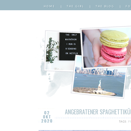
HOME
|
THE GIRL
|
THE BLOG
|
FO
ANGEBRATENER SPAGHETTIKÜR
02
OKT
2020
TAGS:
F