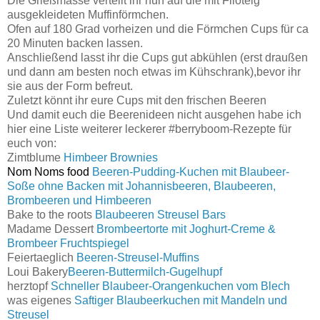
Die Grießmasse verteilt ihr nun auf die mit Filoteig
ausgekleideten Muffinförmchen.
Ofen auf 180 Grad vorheizen und die Förmchen Cups für ca
20 Minuten backen lassen.
Anschließend lasst ihr die Cups gut abkühlen (erst draußen
und dann am besten noch etwas im Kühschrank),bevor ihr
sie aus der Form befreut.
Zuletzt könnt ihr eure Cups mit den frischen Beeren
Und damit euch die Beerenideen nicht ausgehen habe ich
hier eine Liste weiterer leckerer #berryboom-Rezepte für
euch von:
Zimtblume
Himbeer Brownies
Nom Noms food
Beeren-Pudding-Kuchen mit Blaubeer-
Soße ohne Backen mit Johannisbeeren, Blaubeeren,
Brombeeren und Himbeeren
Bake to the roots
Blaubeeren Streusel Bars
Madame Dessert
Brombeertorte mit Joghurt-Creme &
Brombeer Fruchtspiegel
Feiertaeglich
Beeren-Streusel-Muffins
Loui Bakery
Beeren-Buttermilch-Gugelhupf
herztopf
Schneller Blaubeer-Orangenkuchen vom Blech
was eigenes
Saftiger Blaubeerkuchen mit Mandeln und
Streusel