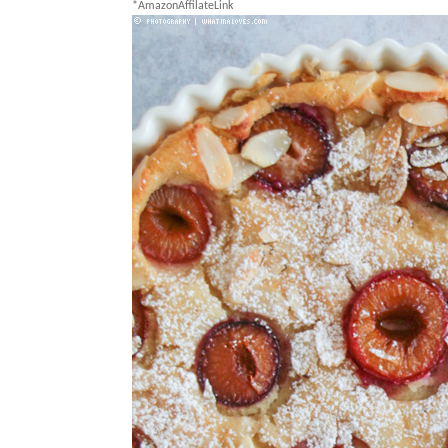
*AmazonAffilateLink