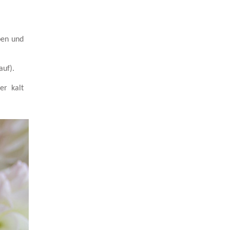
ben und
auf).
er kalt