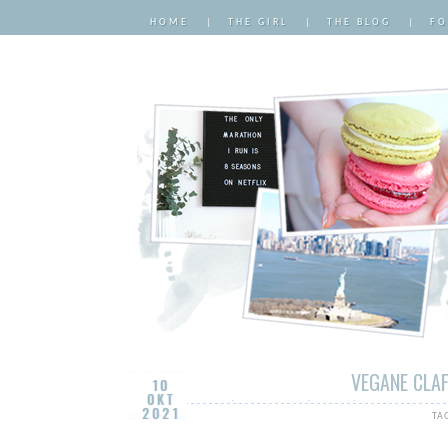
HOME
|
THE GIRL
|
THE BLOG
|
FO
VEGANE CLA
10
OKT
2021
TA