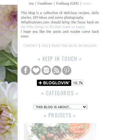
Ina | Foodlover | Freiburg (GER) |
more
This blog is a collection of delicious recipes, daily
stories, DIY-ideas and some photography.
Whatinaloves.com should bring the focus back on
the little things in life that make us happy.
I hope you like the posts and maybe come back
soon.
CONTACT
|
FAQ
|
READ THIS BLOG IN ENGLISH
» KEEP IN TOUCH «
» CATEGORIES «
» PROJECTS «