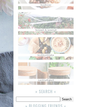
» SEARCH «
» BLOGGING FRIENDS «