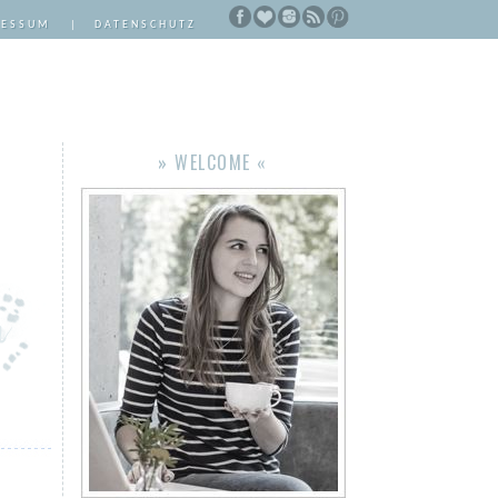
RESSUM
|
DATENSCHUTZ
» WELCOME «