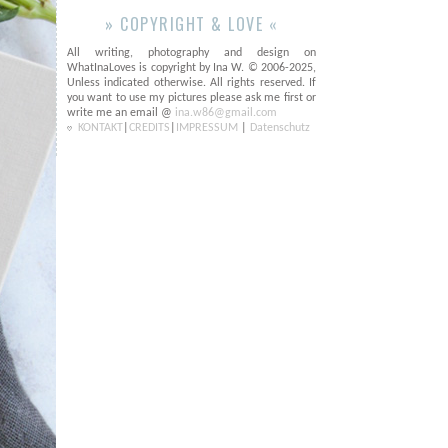
» COPYRIGHT & LOVE «
All writing, photography and design on
WhatInaLoves is copyright by Ina W. © 2006-2025,
Unless indicated otherwise. All rights reserved. If
you want to use my pictures please ask me first or
write me an email @
ina.w86@gmail.com
KONTAKT
|
CREDITS
|
IMPRESSUM
|
Datenschutz