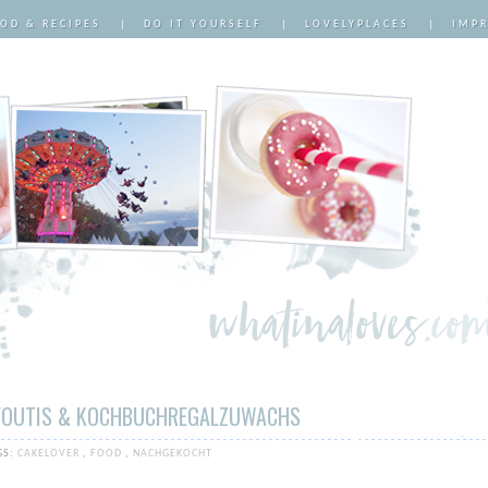
OD & RECIPES
|
DO IT YOURSELF
|
LOVELYPLACES
|
IMP
FOUTIS & KOCHBUCHREGALZUWACHS
GS:
CAKELOVER
,
FOOD
,
NACHGEKOCHT