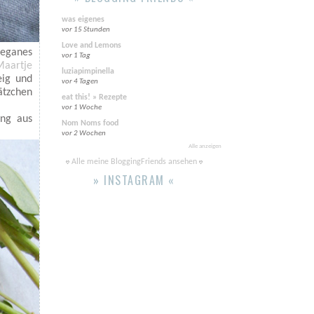
was eigenes
vor 15 Stunden
Love and Lemons
veganes
vor 1 Tag
Maartje
luziapimpinella
eig und
vor 4 Tagen
ätzchen
eat this! » Rezepte
vor 1 Woche
ung aus
Nom Noms food
vor 2 Wochen
Alle anzeigen
Alle meine BloggingFriends ansehen
» INSTAGRAM «