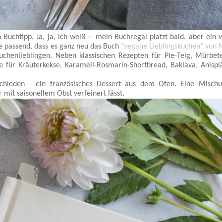
Buchtipp. Ja, ja, ich weiß -- mein Buchregal platzt bald, aber ein 
e passend, dass es ganz neu das Buch
"vegane Lieblingskuchen" von 
Kuchenlieblingen. Neben klassischen Rezepten für Pie-Teig, Mürbet
te für Kräuterkekse, Karamell-Rosmarin-Shortbread, Baklava, Anispl
schieden - ein französisches Dessert aus dem Ofen. Eine Misch
mit saisonellem Obst verfeinert lässt.